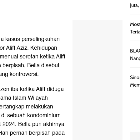
Juta
Most
Tert
rena kasus perselingkuhan
r Aliff Aziz. Kehidupan
BLAC
menuai sorotan ketika Aliff
Nang
 berpisah, Bella disebut
g kontroversi.
Sino
Memb
zen iba ketika Aliff diduga
gama Islam Wilayah
 tertangkap melakukan
) di sebuah kondominium
2024. Bella pun akhirnya
telah pernah berpisah pada