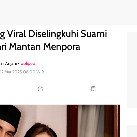
sebut Pacari Mantan Menpora
0
g Viral Diselingkuhi Suami
ari Mantan Menpora
mi Anjani -
wolipop
 02 Mar 2025 08:00 WIB