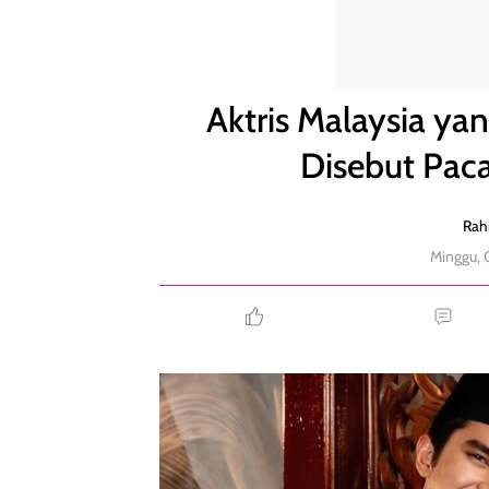
Aktris Malaysia yang Viral Diselingkuhi Suami Di
Aktris Malaysia yan
Disebut Pac
Rah
Minggu,