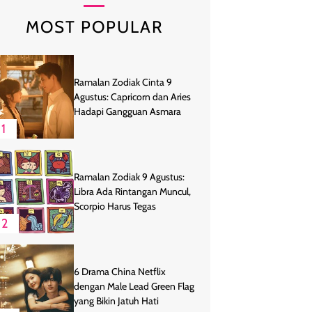
MOST POPULAR
Ramalan Zodiak Cinta 9
Agustus: Capricorn dan Aries
Hadapi Gangguan Asmara
1
Ramalan Zodiak 9 Agustus:
Libra Ada Rintangan Muncul,
Scorpio Harus Tegas
2
6 Drama China Netflix
dengan Male Lead Green Flag
yang Bikin Jatuh Hati