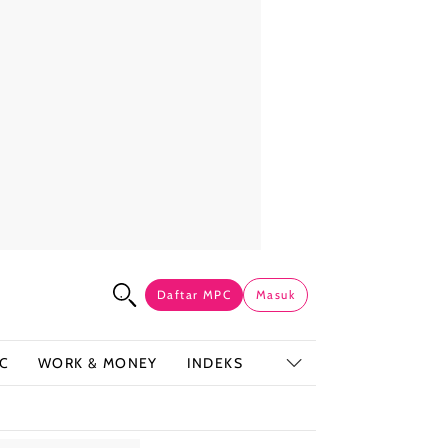
Daftar MPC
Masuk
C
WORK & MONEY
INDEKS