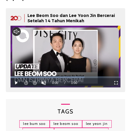
Lee Beom Soo dan Lee Yoon Jin Bercerai
Setelah 14 Tahun Menikah
TAGS
lee bum soo
lee beom soo
lee yeon jin