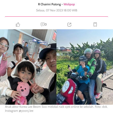
R Chairini Putong -
Wolipop
Selasa, 07 Nov 2023 18:00 WIB
0
Anak aktor Korea Lee Beom Soo melokal naik ojek online ke sekolah. Foto: dok.
Instagram @yoonj.lee