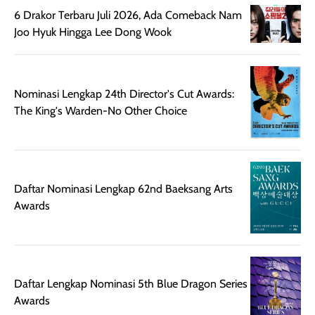
memberikan
pada setiap jenis
6 Drakor Terbaru Juli 2026, Ada Comeback Nam
aroma pada
kulit. Produk ini
Joo Hyuk Hingga Lee Dong Wook
rambut, produk ini
mengandung
juga membantu
Amino dan
rambut terasa
Vitamin C, serta
lebih halus dan
dilengkapi SPF 35
Nominasi Lengkap 24th Director's Cut Awards:
mudah diatur
PA+++ untuk
The King's Warden-No Other Choice
setelah
membantu
diaplikasikan.
melindungi kulit
Kemasannya
dari paparan sinar
praktis dengan
UV saat
Daftar Nominasi Lengkap 62nd Baeksang Arts
botol spray yang
beraktivitas di
Awards
mudah digunakan
siang hari.
dan cukup ringkas
Meskipun begitu,
untuk dibawa saat
sunscreen tetap
bepergian.
perlu diaplikasikan
Semprotan yang
ulang sesuai
Daftar Lengkap Nominasi 5th Blue Dragon Series
dihasilkan juga
kebutuhan agar
Awards
merata sehingga
perlindungannya