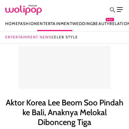
NEW
HOME
FASHION
ENTERTAINMENT
WEDDING
BEAUTY
RELATIO
ENTERTAINMENT NEWS
CELEB STYLE
Aktor Korea Lee Beom Soo Pindah
ke Bali, Anaknya Melokal
Dibonceng Tiga