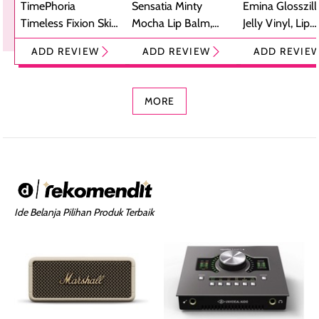
TimePhoria
Sensatia Minty
Emina Glosszill
Timeless Fixion Skin
Mocha Lip Balm,
Jelly Vinyl, Lip
Tint Stick,
Pelembap Bibir
Cream Glossy
ADD REVIEW
ADD REVIEW
ADD REVIE
Foundation dan
dengan Aroma
Ringan dengan 
Concealer 2-in-1
Cokelat
Bibir Plumpy
MORE
Ide Belanja Pilihan Produk Terbaik