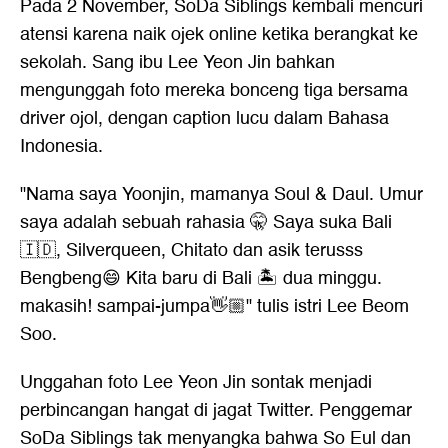
Pada 2 November, SoDa Siblings kembali mencuri
atensi karena naik ojek online ketika berangkat ke
sekolah. Sang ibu Lee Yeon Jin bahkan
mengunggah foto mereka bonceng tiga bersama
driver ojol, dengan caption lucu dalam Bahasa
Indonesia.
"Nama saya Yoonjin, mamanya Soul & Daul. Umur
saya adalah sebuah rahasia 🤫 Saya suka Bali
🇮🇩, Silverqueen, Chitato dan asik terusss
Bengbeng😄 Kita baru di Bali 🏝️ dua minggu.
makasih! sampai-jumpa👋🏼" tulis istri Lee Beom
Soo.
Unggahan foto Lee Yeon Jin sontak menjadi
perbincangan hangat di jagat Twitter. Penggemar
SoDa Siblings tak menyangka bahwa So Eul dan