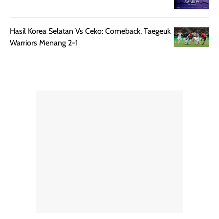
memudahkan
tetap optimal.
pengaplikasian
Karena baru
tanpa membuat
pertama kali
Hasil Korea Selatan Vs Ceko: Comeback, Taegeuk
rambut terasa
mencoba, review
Warriors Menang 2-1
berat. Perlu
ini berfokus pada
diingat bahwa
kesan awal
ketahanan aroma
penggunaan.
dapat berbeda
Penilaian
pada setiap orang,
mengenai
tergantung jenis
performa dalam
rambut, aktivitas,
jangka panjang,
dan kondisi
seperti
lingkungan.
kenyamanan
Namun, dari
setelah
pengalaman
pemakaian rutin
penggunaan
atau
hingga repurchase
kecocokannya
beberapa kali,
pada berbagai
performanya
kondisi kulit,