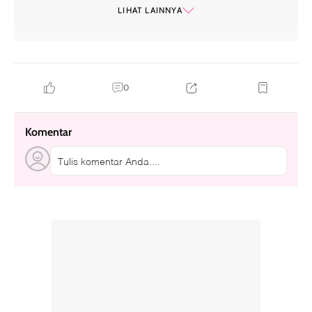
soda siblings
artis korea pindah ke bali
LIHAT LAINNYA
0
Komentar
Tulis komentar Anda....