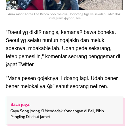
Anak aktor Korea Lee Beom Soo melokal, bonceng tiga ke sekolah Foto: dok.
Instagram @yoonj.lee
"Daeul yg dikit2 nangis, kemana2 bawa boneka.
Seoul yg selalu nuntun ngajakin dan meluk
adeknya, mbakable lah. Udah gede sekarang,
tetep gemesiiin," komentar seorang penggemar di
jagat Twitter.
"Mana pesen gojeknya 1 doang lagi. Udah bener
bener melokal ya 😭" sahut seorang netizen.
Baca juga:
Gaya Song Joong Ki Mendadak Kondangan di Bali, Bikin
Pangling Disebut Jamet