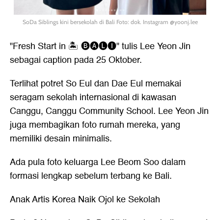
SoDa Siblings kini bersekolah di Bali Foto: dok. Instagram @yoonj.lee
"Fresh Start in 🏝️ 🅑🅐🅛🅘" tulis Lee Yeon Jin
sebagai caption pada 25 Oktober.
Terlihat potret So Eul dan Dae Eul memakai
seragam sekolah internasional di kawasan
Canggu, Canggu Community School. Lee Yeon Jin
juga membagikan foto rumah mereka, yang
memiliki desain minimalis.
Ada pula foto keluarga Lee Beom Soo dalam
formasi lengkap sebelum terbang ke Bali.
Anak Artis Korea Naik Ojol ke Sekolah