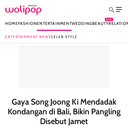
NEW
HOME
FASHION
ENTERTAINMENT
WEDDING
BEAUTY
RELATIO
ENTERTAINMENT NEWS
CELEB STYLE
Gaya Song Joong Ki Mendadak
Kondangan di Bali, Bikin Pangling
Disebut Jamet