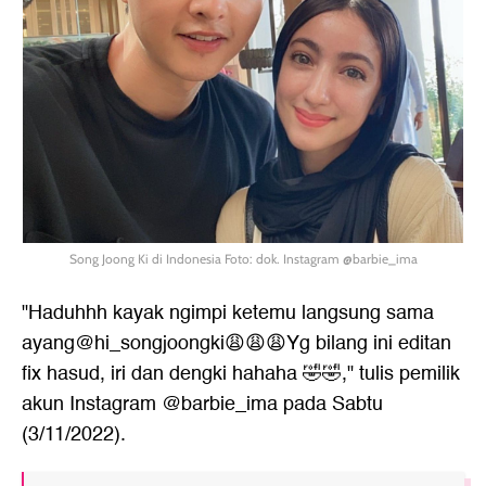
Song Joong Ki di Indonesia Foto: dok. Instagram @barbie_ima
"Haduhhh kayak ngimpi ketemu langsung sama
ayang@hi_songjoongki😩😩😩Yg bilang ini editan
fix hasud, iri dan dengki hahaha 🤣🤣," tulis pemilik
akun Instagram @barbie_ima pada Sabtu
(3/11/2022).