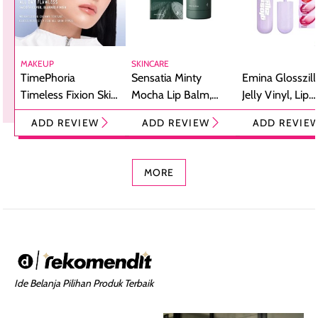
MAKEUP
SKINCARE
TimePhoria
Sensatia Minty
Emina Glosszill
Timeless Fixion Skin
Mocha Lip Balm,
Jelly Vinyl, Lip
Tint Stick,
Pelembap Bibir
Cream Glossy
ADD REVIEW
ADD REVIEW
ADD REVIE
Foundation dan
dengan Aroma
Ringan dengan 
Concealer 2-in-1
Cokelat
Bibir Plumpy
MORE
Ide Belanja Pilihan Produk Terbaik