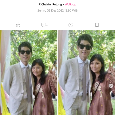
R Chairini Putong -
Wolipop
Senin, 05 Des 2022 12:30 WIB
...