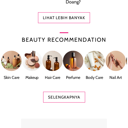
Doang?
LIHAT LEBIH BANYAK
BEAUTY RECOMMENDATION
Skin Care
Makeup
Hair Care
Perfume
Body Care
Nail Art
SELENGKAPNYA