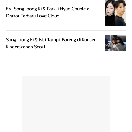
bepergian.
perlu diaplikasikan
Fix! Song Joong Ki & Park Ji Hyun Couple di
Semprotan yang
ulang sesuai
Drakor Terbaru Love Cloud
dihasilkan juga
kebutuhan agar
merata sehingga
perlindungannya
memudahkan
tetap optimal.
Song Joong Ki & Istri Tampil Bareng di Konser
pengaplikasian
Karena baru
Kinderszenen Seoul
tanpa membuat
pertama kali
rambut terasa
mencoba, review
berat. Perlu
ini berfokus pada
diingat bahwa
kesan awal
ketahanan aroma
penggunaan.
dapat berbeda
Penilaian
pada setiap orang,
mengenai
tergantung jenis
performa dalam
rambut, aktivitas,
jangka panjang,
dan kondisi
seperti
lingkungan.
kenyamanan
Namun, dari
setelah