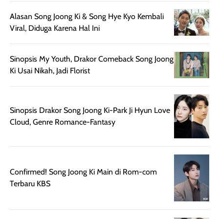
sebelum maupun
tampak lebih
bulan tapi ker
setelah
cerah, namun
bersihnya mu
Alasan Song Joong Ki & Song Hye Kyo Kembali
beraktivitas di luar
hasilnya tetap
ku
Viral, Diduga Karena Hal Ini
ruangan. Selain
dapat berbeda
memberikan
pada setiap jenis
Sinopsis My Youth, Drakor Comeback Song Joong
aroma pada
kulit. Produk ini
Ki Usai Nikah, Jadi Florist
rambut, produk ini
mengandung
juga membantu
Amino dan
rambut terasa
Vitamin C, serta
lebih halus dan
dilengkapi SPF 35
Sinopsis Drakor Song Joong Ki-Park Ji Hyun Love
mudah diatur
PA+++ untuk
Cloud, Genre Romance-Fantasy
setelah
membantu
diaplikasikan.
melindungi kulit
Kemasannya
dari paparan sinar
praktis dengan
UV saat
Confirmed! Song Joong Ki Main di Rom-com
botol spray yang
beraktivitas di
Terbaru KBS
mudah digunakan
siang hari.
dan cukup ringkas
Meskipun begitu,
untuk dibawa saat
sunscreen tetap