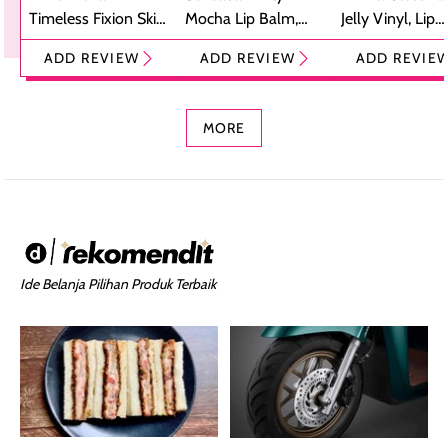
Timeless Fixion Skin
Mocha Lip Balm,
Jelly Vinyl, Lip
Tint Stick,
Pelembap Bibir
Cream Glossy
ADD REVIEW
ADD REVIEW
ADD REVIE
Foundation dan
dengan Aroma
Ringan dengan 
Concealer 2-in-1
Cokelat
Bibir Plumpy
MORE
Ide Belanja Pilihan Produk Terbaik