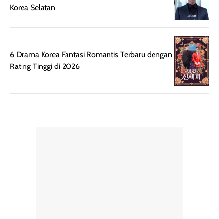
Korea Selatan
tanpa membuat
pertama kali
rambut terasa
mencoba, review
berat. Perlu
ini berfokus pada
diingat bahwa
kesan awal
6 Drama Korea Fantasi Romantis Terbaru dengan
ketahanan aroma
penggunaan.
Rating Tinggi di 2026
dapat berbeda
Penilaian
pada setiap orang,
mengenai
tergantung jenis
performa dalam
rambut, aktivitas,
jangka panjang,
dan kondisi
seperti
lingkungan.
kenyamanan
Namun, dari
setelah
pengalaman
pemakaian rutin
penggunaan
atau
hingga repurchase
kecocokannya
beberapa kali,
pada berbagai
performanya
kondisi kulit,
terasa cukup
masih