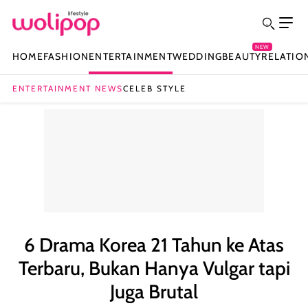
NEW
HOME
FASHION
ENTERTAINMENT
WEDDING
BEAUTY
RELATIO
ENTERTAINMENT NEWS
CELEB STYLE
6 Drama Korea 21 Tahun ke Atas
Terbaru, Bukan Hanya Vulgar tapi
Juga Brutal