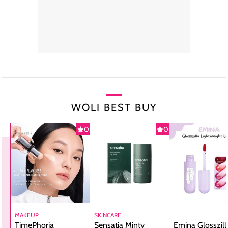
WOLI BEST BUY
0
0
MAKEUP
SKINCARE
TimePhoria
Sensatia Minty
Emina Glosszill