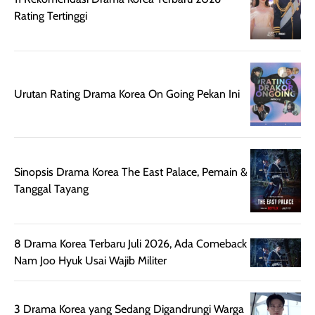
rambut, produk ini
mengandung
Rating Tertinggi
juga membantu
Amino dan
rambut terasa
Vitamin C, serta
lebih halus dan
dilengkapi SPF 35
mudah diatur
PA+++ untuk
Urutan Rating Drama Korea On Going Pekan Ini
setelah
membantu
diaplikasikan.
melindungi kulit
Kemasannya
dari paparan sinar
praktis dengan
UV saat
botol spray yang
beraktivitas di
Sinopsis Drama Korea The East Palace, Pemain &
mudah digunakan
siang hari.
Tanggal Tayang
dan cukup ringkas
Meskipun begitu,
untuk dibawa saat
sunscreen tetap
bepergian.
perlu diaplikasikan
8 Drama Korea Terbaru Juli 2026, Ada Comeback
Semprotan yang
ulang sesuai
Nam Joo Hyuk Usai Wajib Militer
dihasilkan juga
kebutuhan agar
merata sehingga
perlindungannya
memudahkan
tetap optimal.
3 Drama Korea yang Sedang Digandrungi Warga
pengaplikasian
Karena baru