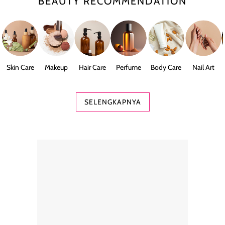
BEAUTY RECOMMENDATION
Skin Care
Makeup
Hair Care
Perfume
Body Care
Nail Art
SELENGKAPNYA