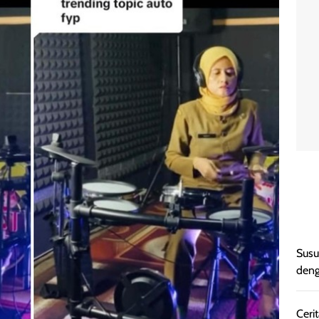
Susu
deng
Cerit