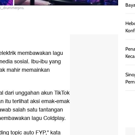
Baya
desy_drummerpns.
Hebo
Konf
Pena
elektrik membawakan lagu
Keca
edia sosial. Ibu-ibu yang
ak mahir memainkan
Sino
Pemb
wal dari unggahan akun TikTok
itu terlihat aksi emak-emak
awab salah satu tantangan
 membawakan lagu Coldplay.
ding topic auto FYP," kata