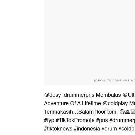
SCROLL TO CONTINUE W
@desy_drummerpns
Membalas @Ult
Adventure Of A Lifetime @coldplay
Terimakasih…Salam floor tom. 😃🙏
#fyp
#TikTokPromote
#pns
#drummer
#tiktoknews
#indonesia
#drum
#coldp