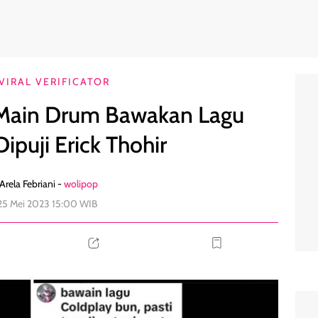
y, Dipuji Erick Thohir
1
VIRAL VERIFICATOR
S Main Drum Bawakan Lagu
ipuji Erick Thohir
Arela Febriani -
wolipop
25 Mei 2023 15:00 WIB