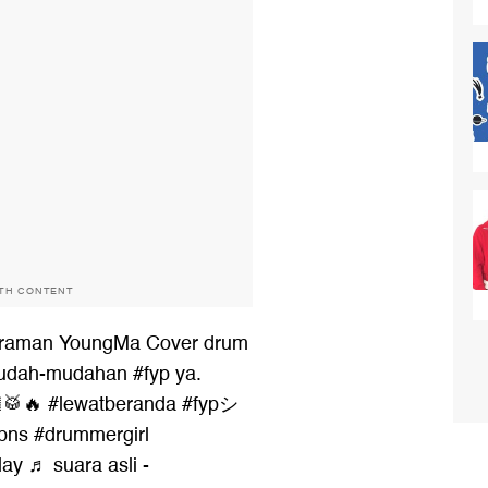
ITH CONTENT
raman YoungMa Cover drum
 Mudah-mudahan
#fyp
ya.
🥁🔥
#lewatberanda
#fypシ
pns
#drummergirl
lay
♬ suara asli -