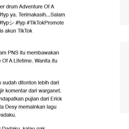
r drum Adventure Of A
fyp ya. Terimakasih...Salam
 #fypシ #fyp #TikTokPromote
is akun TikTok
gam PNS itu membawakan
 Of A Lifetime. Wanita itu
udah ditonton lebih dari
ir komentar dari warganet.
apatkan pujian dari Erick
nta Desy memainkan lagu
Dadaku.
i Dadaku, kalau gak