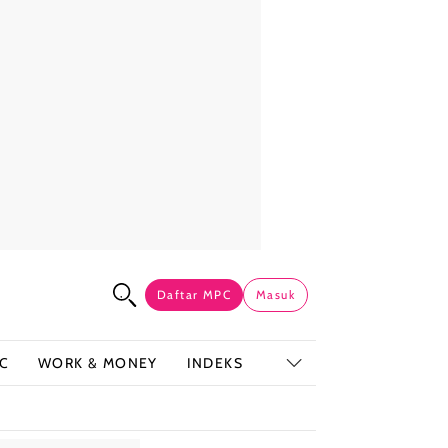
Daftar MPC
Masuk
C
WORK & MONEY
INDEKS