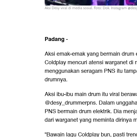
Aksi Desy viral di media sosial. Foto: Dok. Instagram @
Padang
-
Aksi emak-emak yang bermain drum 
Coldplay mencuri atensi warganet di m
menggunakan seragam PNS itu tamp
drumnya.
Aksi ibu-ibu main drum itu viral bera
@desy_drummerpns. Dalam unggahan 
PNS bermain drum elektrik. Dia menj
dari warganet yang meminta dirinya
"Bawain lagu Coldplay bun, pasti tren