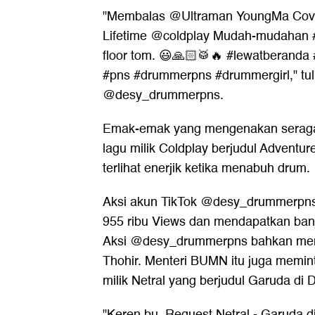
"Membalas @Ultraman YoungMa Cove
Lifetime @coldplay Mudah-mudahan #
floor tom. 😃🙏🏻🥁🔥 #lewatberanda
#pns #drummerpns #drummergirl," tul
@desy_drummerpns.
Emak-emak yang mengenakan sera
lagu milik Coldplay berjudul Adventure
terlihat enerjik ketika menabuh drum.
Aksi akun TikTok @desy_drummerpns s
955 ribu Views dan mendapatkan banj
Aksi @desy_drummerpns bahkan mend
Thohir. Menteri BUMN itu juga memi
milik Netral yang berjudul Garuda di 
"Keren bu. Request Netral - Garuda d