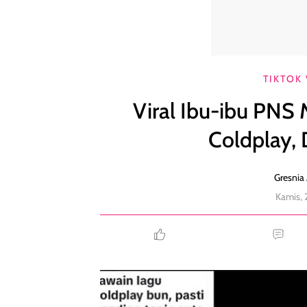
Viral Ibu-ibu PNS Main Drum Bawakan Lagu Coldpla
TIKTOK 
Viral Ibu-ibu PN
Coldplay, D
Gresnia 
Kamis, 