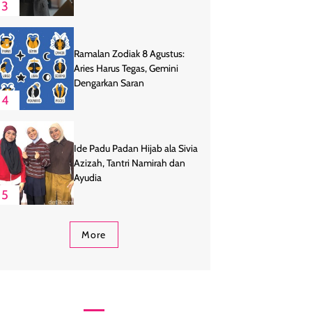
3
Ramalan Zodiak 8 Agustus:
Aries Harus Tegas, Gemini
Dengarkan Saran
4
Ide Padu Padan Hijab ala Sivia
Azizah, Tantri Namirah dan
Ayudia
5
More