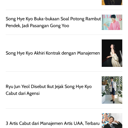
memberikan
pada setiap jenis
aroma pada
kulit. Produk ini
rambut, produk ini
mengandung
Song Hye Kyo Buka-bukaan Soal Potong Rambut
juga membantu
Amino dan
Pendek, Jadi Pasangan Gong Yoo
rambut terasa
Vitamin C, serta
lebih halus dan
dilengkapi SPF 35
mudah diatur
PA+++ untuk
setelah
membantu
Song Hye Kyo Akhiri Kontrak dengan Manajemen
diaplikasikan.
melindungi kulit
Kemasannya
dari paparan sinar
praktis dengan
UV saat
botol spray yang
beraktivitas di
mudah digunakan
siang hari.
Ryu Jun Yeol Disebut Ikut Jejak Song Hye Kyo
dan cukup ringkas
Meskipun begitu,
Cabut dari Agensi
untuk dibawa saat
sunscreen tetap
bepergian.
perlu diaplikasikan
Semprotan yang
ulang sesuai
dihasilkan juga
kebutuhan agar
3 Artis Cabut dari Manajemen Artis UAA, Terbaru
merata sehingga
perlindungannya