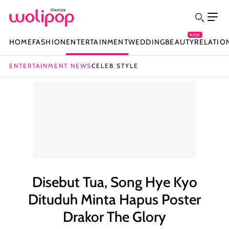
NEW
HOME
FASHION
ENTERTAINMENT
WEDDING
BEAUTY
RELATIO
ENTERTAINMENT NEWS
CELEB STYLE
Disebut Tua, Song Hye Kyo
Dituduh Minta Hapus Poster
Drakor The Glory