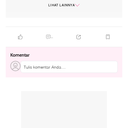
penampilan song hye kyo disebut tua
LIHAT LAINNYA
...
Komentar
Tulis komentar Anda....