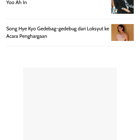
Yoo Ah In
memudahkan
tetap optimal.
pengaplikasian
Karena baru
tanpa membuat
pertama kali
rambut terasa
mencoba, review
Song Hye Kyo Gedebag-gedebug dari Loksyut ke
berat. Perlu
ini berfokus pada
Acara Penghargaan
diingat bahwa
kesan awal
ketahanan aroma
penggunaan.
dapat berbeda
Penilaian
pada setiap orang,
mengenai
tergantung jenis
performa dalam
rambut, aktivitas,
jangka panjang,
dan kondisi
seperti
lingkungan.
kenyamanan
Namun, dari
setelah
pengalaman
pemakaian rutin
penggunaan
atau
hingga repurchase
kecocokannya
beberapa kali,
pada berbagai
performanya
kondisi kulit,