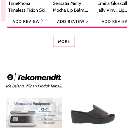
TimePhoria
Sensatia Minty
Emina Glosszill
Timeless Fixion Skin
Mocha Lip Balm,
Jelly Vinyl, Lip
Tint Stick,
Pelembap Bibir
Cream Glossy
ADD REVIEW
ADD REVIEW
ADD REVIE
Foundation dan
dengan Aroma
Ringan dengan 
Concealer 2-in-1
Cokelat
Bibir Plumpy
MORE
Ide Belanja Pilihan Produk Terbaik