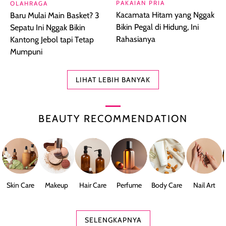
PAKAIAN PRIA
OLAHRAGA
Kacamata Hitam yang Nggak
Baru Mulai Main Basket? 3
Bikin Pegal di Hidung, Ini
Sepatu Ini Nggak Bikin
Rahasianya
Kantong Jebol tapi Tetap
Mumpuni
LIHAT LEBIH BANYAK
BEAUTY RECOMMENDATION
Skin Care
Makeup
Hair Care
Perfume
Body Care
Nail Art
SELENGKAPNYA