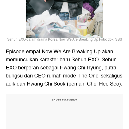
Sehun EXO dalam drama Korea Now We Are Breaking Up Foto: dok. SBS
Episode empat Now We Are Breaking Up akan
memunculkan karakter baru
Sehun EXO
. Sehun
EXO berperan sebagai Hwang Chi Hyung, putra
bungsu dari CEO rumah mode 'The One' sekaligus
adik dari Hwang Chi Sook (pemain Choi Hee Seo).
ADVERTISEMENT