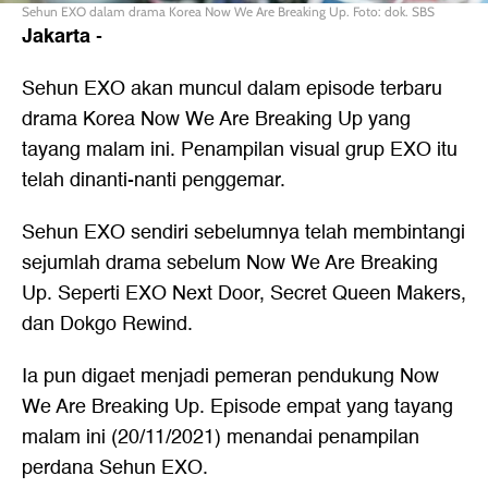
Sehun EXO dalam drama Korea Now We Are Breaking Up. Foto: dok. SBS
Jakarta
-
Sehun EXO
akan muncul dalam episode terbaru
drama Korea
Now We Are Breaking Up
yang
tayang malam ini. Penampilan visual grup EXO itu
telah dinanti-nanti penggemar.
Sehun EXO sendiri sebelumnya telah membintangi
sejumlah drama sebelum Now We Are Breaking
Up. Seperti EXO Next Door, Secret Queen Makers,
dan Dokgo Rewind.
Ia pun digaet menjadi pemeran pendukung Now
We Are Breaking Up. Episode empat yang tayang
malam ini (20/11/2021) menandai penampilan
perdana Sehun EXO.