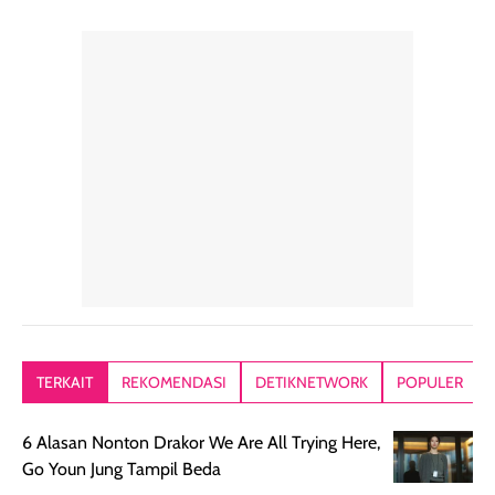
yang halus dan
50++++ loh guys,
sudah aku
natural, seolah
enak banget untuk
repurchase
kulit diberi efek
dipakai sehari hari
beberapa kali.
blur filter.
apalagi di musim
Teksturnya rin
Teksturnya ringan,
yang lagi panas
gampang
lembut, dan
panasnya ini.
dibaurkan paka
mudah dibaurkan
Teksturny blend-
jari, sponge,
tanpa terasa
able, tidak ada
ataupun brush
tebal. Hasil
wangi yang
Pas diaplikasi
akhirnya satin-
menyengat dan
langsung
matte, membuat
bikin kulit kita
menyatu di kuli
wajah tampak
terasa halus dan
jadi hasilnya
mulus dan segar
menyamarkan
kelihatan natur
tanpa terlihat
pori pori, enak
tanpa terasa
kering. Kemasan
banget dipakai
berat. Yang paling
TERKAIT
REKOMENDASI
DETIKNETWORK
POPULER
rose gold-nya
sebelum make up.
aku suka, finis
elegan dan tipis,
Pokonya produk
nya benar-ben
6 Alasan Nonton Drakor We Are All Trying Here,
meski agak rapuh
suncreen ter- the
skin like but
Go Youn Jung Tampil Beda
jika sering dibawa
best sejauh ini dari
better. Kulit te