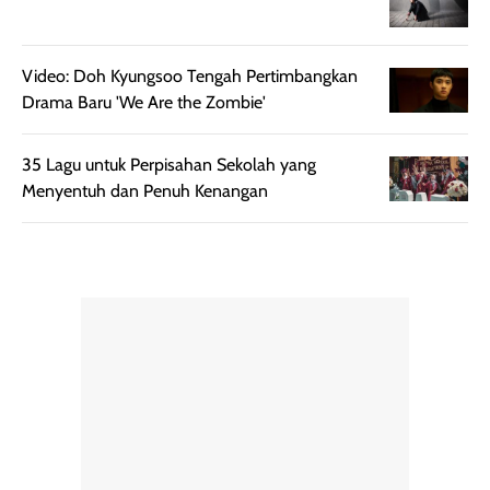
sempurna untuk
terlihat hangat
daily look
dan natural. Kalau
maupun acara
kamu suka
Video: Doh Kyungsoo Tengah Pertimbangkan
spesial.
makeup yang
Drama Baru 'We Are the Zombie'
ringan dengan
hasil natural,
35 Lagu untuk Perpisahan Sekolah yang
menurutku E
Menyentuh dan Penuh Kenangan
Skin Tint ini wa
banget dicoba.