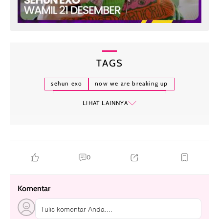
TAGS
sehun exo
now we are breaking up
sinopsis now we are breaking up
LIHAT LAINNYA
jadwal tayang now we are breaking up
0
Komentar
Tulis komentar Anda....