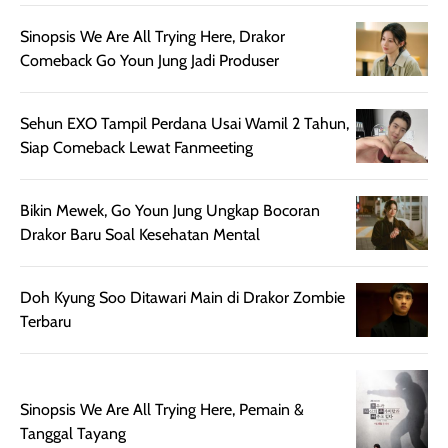
bepergian. Daya
wardah. You guys
terlihat seperti
tahannya bagus
must try this one
kulit asli, cuma
Sinopsis We Are All Trying Here, Drakor
untuk kulit normal
💖💕✨.
lebih rata, seha
Comeback Go Youn Jung Jadi Produser
hingga kombinasi,
dan fresh. Coc
namun pada kulit
banget buat
Sehun EXO Tampil Perdana Usai Wamil 2 Tahun,
sangat berminyak
dipakai daily, b
Siap Comeback Lewat Fanmeeting
mungkin butuh
ke kantor, kulia
touch-up setelah
ataupun sekad
beberapa jam.
jalan santai. Plus
Bikin Mewek, Go Youn Jung Ungkap Bocoran
Meski harganya
point lainnya,
Drakor Baru Soal Kesehatan Mental
cukup tinggi,
produk ini juga
kualitasnya
minim oksidasi
sepadan. Bedak
jadi warnanya
Doh Kyung Soo Ditawari Main di Drakor Zombie
ini cocok untuk
tetap stabil
Terbaru
kamu yang
setelah beber
menginginkan
jam dipakai.
tampilan flawless,
Shade Carame
Sinopsis We Are All Trying Here, Pemain &
ringan, dan
juga pas di kuli
Tanggal Tayang
berkelas —
bikin complex