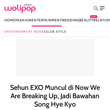
NEW
HOME
FASHION
ENTERTAINMENT
WEDDING
BEAUTY
RELATIO
ENTERTAINMENT NEWS
CELEB STYLE
Sehun EXO Muncul di Now We
Are Breaking Up, Jadi Bawahan
Song Hye Kyo