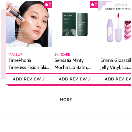
0
0
MAKEUP
SKINCARE
TimePhoria
Sensatia Minty
Emina Glosszill
Timeless Fixion Skin
Mocha Lip Balm,
Jelly Vinyl, Lip
Tint Stick,
Pelembap Bibir
Cream Glossy
ADD REVIEW
ADD REVIEW
ADD REVIE
Foundation dan
dengan Aroma
Ringan dengan 
Concealer 2-in-1
Cokelat
Bibir Plumpy
MORE