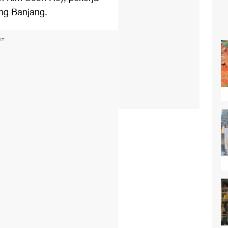
ng Banjang.
NT