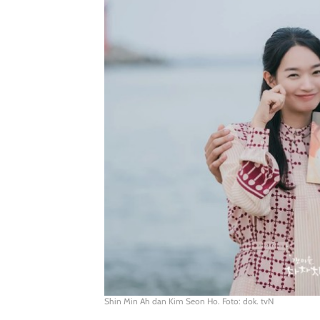
Shin Min Ah dan Kim Seon Ho. Foto: dok. tvN