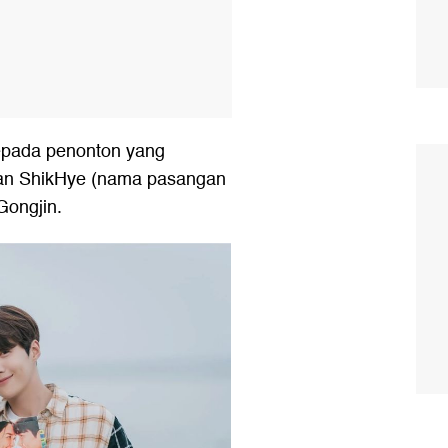
epada penonton yang
an ShikHye (nama pasangan
Gongjin.