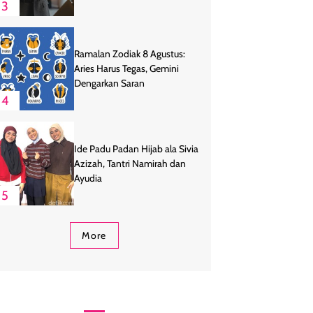
3
Ramalan Zodiak 8 Agustus:
Aries Harus Tegas, Gemini
Dengarkan Saran
4
Ide Padu Padan Hijab ala Sivia
Azizah, Tantri Namirah dan
Ayudia
5
More