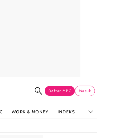
Daftar MPC
Masuk
C
WORK & MONEY
INDEKS