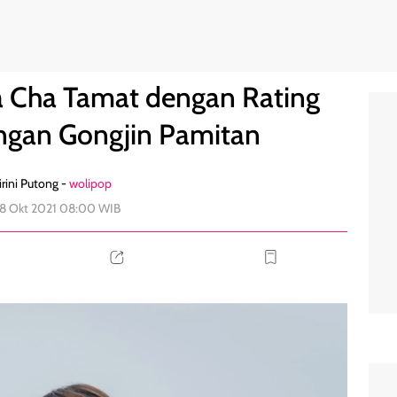
inggi, Pasangan Gongjin Pamitan
0
Cha Tamat dengan Rating
angan Gongjin Pamitan
rini Putong -
wolipop
18 Okt 2021 08:00 WIB