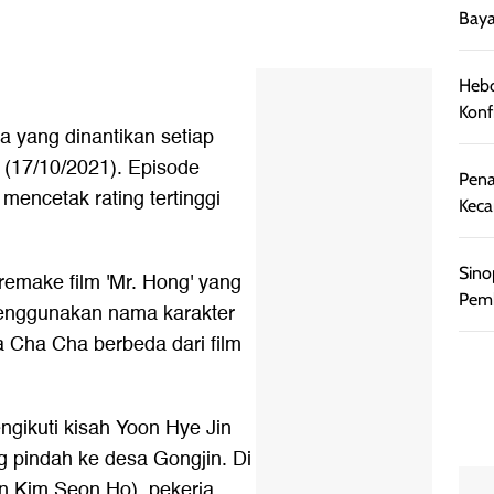
Baya
Hebo
Konf
a
yang dinantikan setiap
 (17/10/2021). Episode
Pena
encetak rating tertinggi
Keca
Sino
make film 'Mr. Hong' yang
Pemb
enggunakan nama karakter
 Cha Cha berbeda dari film
ikuti kisah Yoon Hye Jin
g pindah ke desa Gongjin. Di
n Kim Seon Ho), pekerja