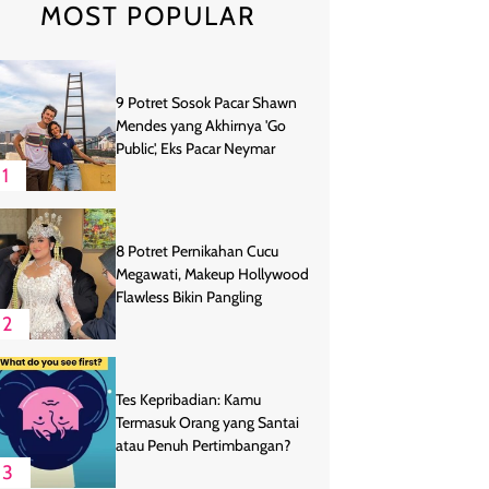
MOST POPULAR
9 Potret Sosok Pacar Shawn
Mendes yang Akhirnya 'Go
Public', Eks Pacar Neymar
1
8 Potret Pernikahan Cucu
Megawati, Makeup Hollywood
Flawless Bikin Pangling
2
Tes Kepribadian: Kamu
Termasuk Orang yang Santai
atau Penuh Pertimbangan?
3