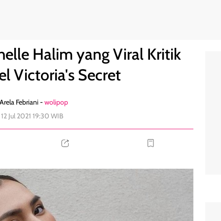
buh Model Victoria's Secret
6
lle Halim yang Viral Kritik
 Victoria's Secret
Arela Febriani -
wolipop
 12 Jul 2021 19:30 WIB