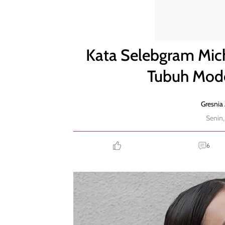
Kata Selebgram Michelle Halim yang Viral Kritik Tu
Kata Selebgram Miche
Tubuh Model
Gresnia 
Senin,
6