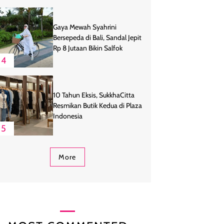
Gaya Mewah Syahrini
Bersepeda di Bali, Sandal Jepit
Rp 8 Jutaan Bikin Salfok
4
10 Tahun Eksis, SukkhaCitta
Resmikan Butik Kedua di Plaza
Indonesia
5
More