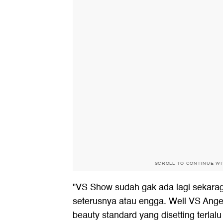
SCROLL TO CONTINUE W
"VS Show sudah gak ada lagi sekarag
seterusnya atau engga. Well VS Ang
beauty standard yang disetting terlalu t