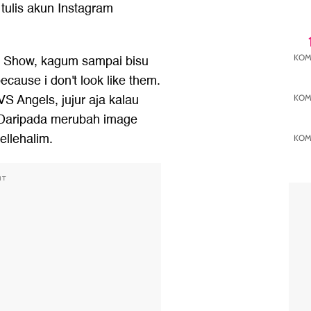
 tulis akun Instagram
 VS Show, kagum sampai bisu
KOM
cause i don't look like them.
S Angels, jujur aja kalau
KOM
Daripada merubah image
ellehalim.
KOM
NT