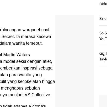
Didu
Sino
rbincangan warganet usai
So S
s Secret
. Ia merasa kecewa
YouT
dalam wanita tersebut.
Gigi
et Martin Waters
Tayl
 model seksi dengan atlet,
memberikan inspirasi sebagai
dalah para wanita yang
kulit yang kecokelatan hingga
ga menghapus sebutan
inya menjadi VS Collective.
n tidak adanya Victoria's