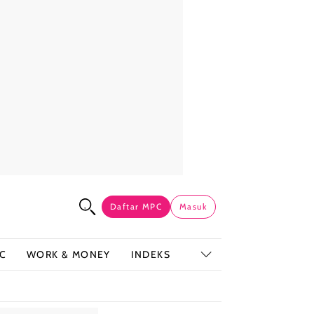
Daftar MPC
Masuk
C
WORK & MONEY
INDEKS