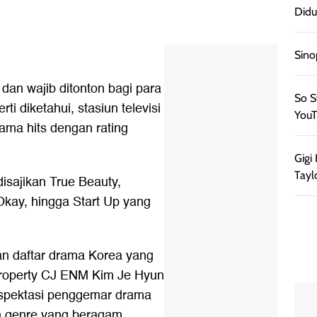
Didu
Sino
 dan wajib ditonton bagi para
So S
i diketahui, stasiun televisi
YouT
rama hits dengan rating
Gigi
Tayl
isajikan True Beauty,
 Okay, hingga Start Up yang
n daftar drama Korea yang
l Property CJ ENM Kim Je Hyun
spektasi penggemar drama
n genre yang beragam.