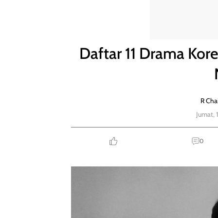
Daftar 11 Drama Korea 2021 Tayang di tvN, Wajib 
Daftar 11 Drama Kore
R Chai
Jumat, 
0