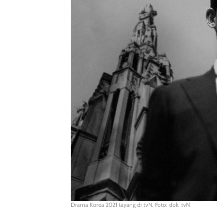
Drama Korea 2021 tayang di tvN. Foto: dok. tvN