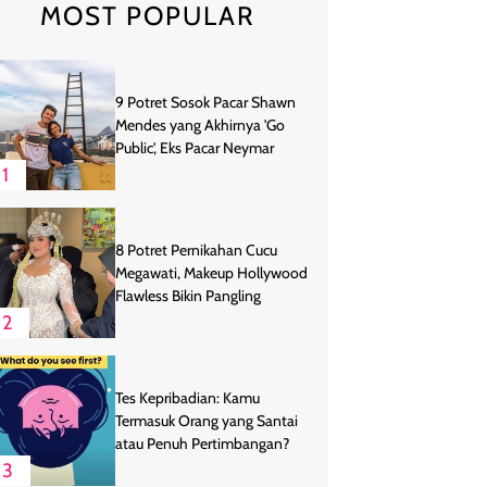
MOST POPULAR
9 Potret Sosok Pacar Shawn
Mendes yang Akhirnya 'Go
Public', Eks Pacar Neymar
1
8 Potret Pernikahan Cucu
Megawati, Makeup Hollywood
Flawless Bikin Pangling
2
Tes Kepribadian: Kamu
Termasuk Orang yang Santai
atau Penuh Pertimbangan?
3