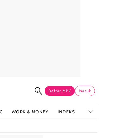
Daftar MPC
Masuk
C
WORK & MONEY
INDEKS