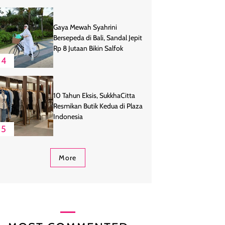
Gaya Mewah Syahrini
Bersepeda di Bali, Sandal Jepit
Rp 8 Jutaan Bikin Salfok
4
10 Tahun Eksis, SukkhaCitta
Resmikan Butik Kedua di Plaza
Indonesia
5
More