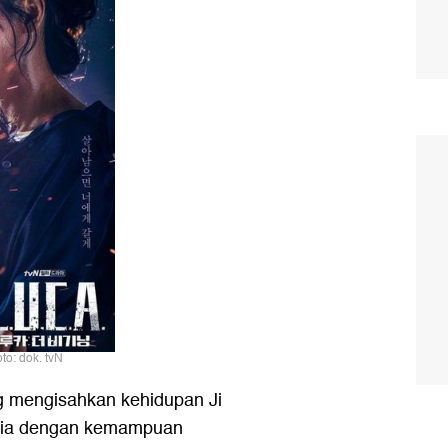
o: dok. tvN
g mengisahkan kehidupan Ji
ria dengan kemampuan