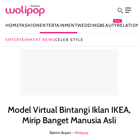
NEW
HOME
FASHION
ENTERTAINMENT
WEDDING
BEAUTY
RELATIO
ENTERTAINMENT NEWS
CELEB STYLE
Model Virtual Bintangi Iklan IKEA,
Mirip Banget Manusia Asli
Rahmi Anjani -
Wolipop