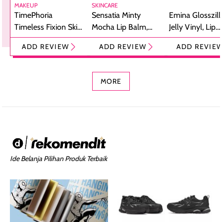
MAKEUP
SKINCARE
TimePhoria
Sensatia Minty
Emina Glosszill
Timeless Fixion Skin
Mocha Lip Balm,
Jelly Vinyl, Lip
Tint Stick,
Pelembap Bibir
Cream Glossy
ADD REVIEW
ADD REVIEW
ADD REVIE
Foundation dan
dengan Aroma
Ringan dengan 
Concealer 2-in-1
Cokelat
Bibir Plumpy
MORE
Ide Belanja Pilihan Produk Terbaik