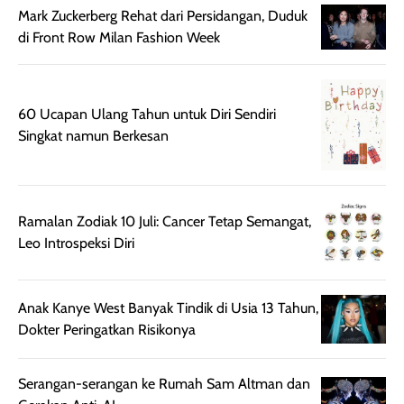
digunakan.
nyaman tanpa
sunscreennya.
Mark Zuckerberg Rehat dari Persidangan, Duduk
Wanginya tidak
terasa lengket
terus udah SP
di Front Row Milan Fashion Week
terasa berlebihan
berlebihan. Varian
40 yang pasti
sehingga tetap
Bright Glow
cocok dipakai 
nyaman dipakai
memberikan efek
aktifitas outdo
untuk aktivitas
akhir yang
juga. baru
60 Ucapan Ulang Tahun untuk Diri Sendiri
harian, baik
membuat kulit
pemakaaian 6
Singkat namun Berkesan
sebelum maupun
tampak lebih
bulan tapi ker
setelah
cerah, namun
bersihnya mu
beraktivitas di luar
hasilnya tetap
ku
ruangan. Selain
dapat berbeda
Ramalan Zodiak 10 Juli: Cancer Tetap Semangat,
memberikan
pada setiap jenis
Leo Introspeksi Diri
aroma pada
kulit. Produk ini
rambut, produk ini
mengandung
juga membantu
Amino dan
Anak Kanye West Banyak Tindik di Usia 13 Tahun,
rambut terasa
Vitamin C, serta
Dokter Peringatkan Risikonya
lebih halus dan
dilengkapi SPF 35
mudah diatur
PA+++ untuk
Serangan-serangan ke Rumah Sam Altman dan
setelah
membantu