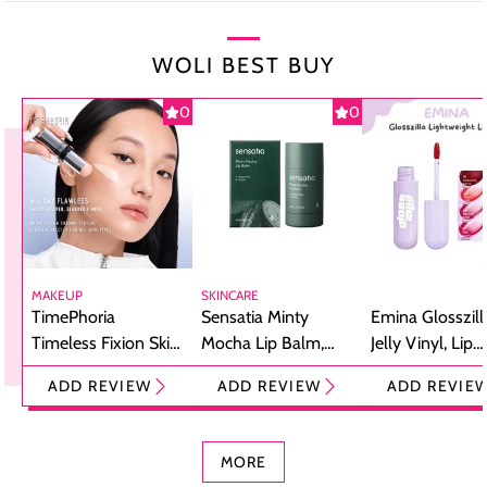
WOLI BEST BUY
0
0
MAKEUP
SKINCARE
TimePhoria
Sensatia Minty
Emina Glosszill
Timeless Fixion Skin
Mocha Lip Balm,
Jelly Vinyl, Lip
Tint Stick,
Pelembap Bibir
Cream Glossy
ADD REVIEW
ADD REVIEW
ADD REVIE
Foundation dan
dengan Aroma
Ringan dengan 
Concealer 2-in-1
Cokelat
Bibir Plumpy
MORE