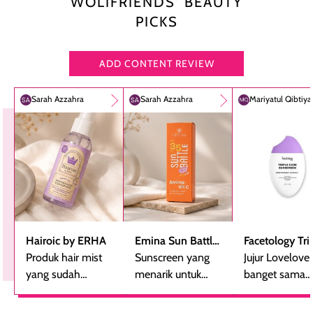
WOLIFRIENDS’ BEAUTY
PICKS
ADD CONTENT REVIEW
Sarah Azzahra
Sarah Azzahra
Mariyatul Qibtiy
Hairoic by ERHA
Emina Sun Battle
Facetology Tri
Produk hair mist
SPF 35 PA+++
Sunscreen yang
Care Sunscree
Jujur Lovelove
yang sudah
Bright Glow Fun
menarik untuk
SPF 40 PA+++
banget sama
beberapa kali
Size
dicoba, terutama
sunscreen iniii..
dibeli ulang
bagi yang mencari
suka sama