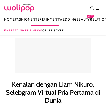
NEW
HOME
FASHION
ENTERTAINMENT
WEDDING
BEAUTY
RELATIO
ENTERTAINMENT NEWS
CELEB STYLE
Kenalan dengan Liam Nikuro,
Selebgram Virtual Pria Pertama di
Dunia