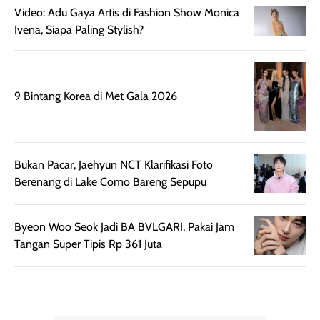
Video: Adu Gaya Artis di Fashion Show Monica
mudah diatur
PA+++ untuk
Ivena, Siapa Paling Stylish?
setelah
membantu
diaplikasikan.
melindungi kulit
Kemasannya
dari paparan sinar
praktis dengan
UV saat
9 Bintang Korea di Met Gala 2026
botol spray yang
beraktivitas di
mudah digunakan
siang hari.
dan cukup ringkas
Meskipun begitu,
untuk dibawa saat
sunscreen tetap
Bukan Pacar, Jaehyun NCT Klarifikasi Foto
bepergian.
perlu diaplikasikan
Berenang di Lake Como Bareng Sepupu
Semprotan yang
ulang sesuai
dihasilkan juga
kebutuhan agar
merata sehingga
perlindungannya
Byeon Woo Seok Jadi BA BVLGARI, Pakai Jam
memudahkan
tetap optimal.
Tangan Super Tipis Rp 361 Juta
pengaplikasian
Karena baru
tanpa membuat
pertama kali
rambut terasa
mencoba, review
berat. Perlu
ini berfokus pada