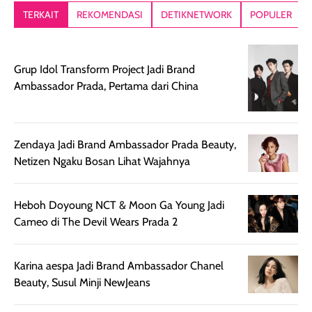
lebih segar
memberikan hasil
meruncing jadi
TERKAIT
REKOMENDASI
DETIKNETWORK
POPULER
setelah
akhir yang
pas buat nakar
digunakan.
nyaman tanpa
sunscreennya.
Wanginya tidak
terasa lengket
terus udah SP
Grup Idol Transform Project Jadi Brand
terasa berlebihan
berlebihan. Varian
40 yang pasti
Ambassador Prada, Pertama dari China
sehingga tetap
Bright Glow
cocok dipakai 
nyaman dipakai
memberikan efek
aktifitas outdo
untuk aktivitas
akhir yang
juga. baru
harian, baik
membuat kulit
pemakaaian 6
Zendaya Jadi Brand Ambassador Prada Beauty,
sebelum maupun
tampak lebih
bulan tapi ker
Netizen Ngaku Bosan Lihat Wajahnya
setelah
cerah, namun
bersihnya mu
beraktivitas di luar
hasilnya tetap
ku
Heboh Doyoung NCT & Moon Ga Young Jadi
ruangan. Selain
dapat berbeda
Cameo di The Devil Wears Prada 2
memberikan
pada setiap jenis
aroma pada
kulit. Produk ini
rambut, produk ini
mengandung
Karina aespa Jadi Brand Ambassador Chanel
juga membantu
Amino dan
Beauty, Susul Minji NewJeans
rambut terasa
Vitamin C, serta
lebih halus dan
dilengkapi SPF 35