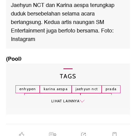
Jaehyun NCT dan Karina aespa terungkap
duduk bersebelahan selama acara
berlangsung. Kedua artis naungan SM
Entertainment juga berfoto bersama. Foto:
Instagram
(Pool)
TAGS
enhypen
karina aespa
jaehyun nct
prada
milan fashion week 2024
hallyu-verse
LIHAT LAINNYA
0