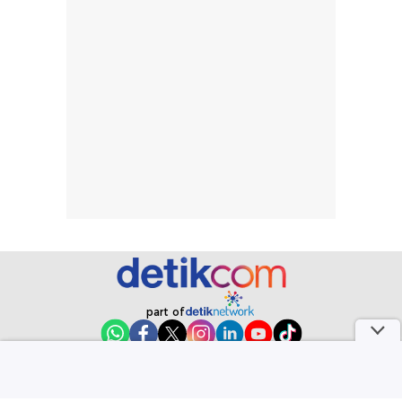
diingat bahwa
kesan awal
ketahanan aroma
penggunaan.
dapat berbeda
Penilaian
pada setiap orang,
mengenai
tergantung jenis
performa dalam
rambut, aktivitas,
jangka panjang,
dan kondisi
seperti
lingkungan.
kenyamanan
Namun, dari
setelah
pengalaman
pemakaian rutin
penggunaan
atau
hingga repurchase
kecocokannya
beberapa kali,
pada berbagai
performanya
kondisi kulit,
terasa cukup
masih
part of
konsisten untuk
memerlukan
penggunaan
penggunaan lebih
Redaksi
Pedoman Media Siber
Karir
Kotak Pos
Info Iklan
sehari-hari.
lanjut.
Privacy Policy
Disclaimer
Download aplikasi detikcom