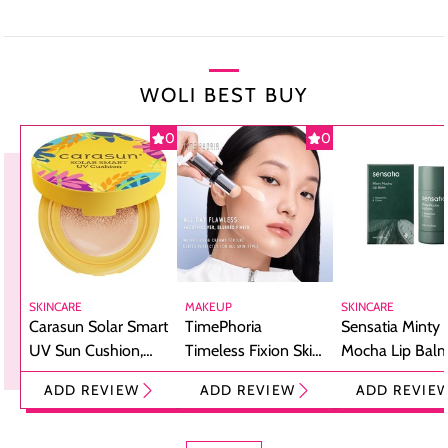
WOLI BEST BUY
0
0
SKINCARE
MAKEUP
SKINCARE
Carasun Solar Smart
TimePhoria
Sensatia Minty
UV Sun Cushion,
Timeless Fixion Skin
Mocha Lip Balm
Bikin Reapply
Tint Stick,
Pelembap Bibir
ADD REVIEW
ADD REVIEW
ADD REVIE
Sunscreen Jadi
Foundation dan
dengan Aroma
Praktis
Concealer 2-in-1
Cokelat