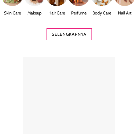
Skin Care
Makeup
Hair Care
Perfume
Body Care
Nail Art
SELENGKAPNYA