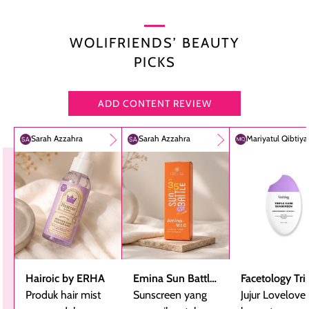
WOLIFRIENDS’ BEAUTY
PICKS
ADD CONTENT REVIEW
Sarah Azzahra
Sarah Azzahra
Mariyatul Qibtiy
Hairoic by ERHA
Emina Sun Battle
Facetology Tri
Produk hair mist
SPF 35 PA+++
Sunscreen yang
Care Sunscree
Jujur Lovelove