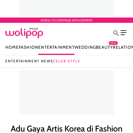
SCROLL TO CONTINUE WITH CONTENT
NEW
HOME
FASHION
ENTERTAINMENT
WEDDING
BEAUTY
RELATIO
ENTERTAINMENT NEWS
CELEB STYLE
Adu Gaya Artis Korea di Fashion