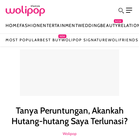
NEW
HOME
FASHION
ENTERTAINMENT
WEDDING
BEAUTY
RELATIO
NEW
MOST POPULAR
BEST BUY
WOLIPOP SIGNATURE
WOLIFRIENDS
Tanya Peruntungan, Akankah
Hutang-hutang Saya Terlunasi?
Wolipop