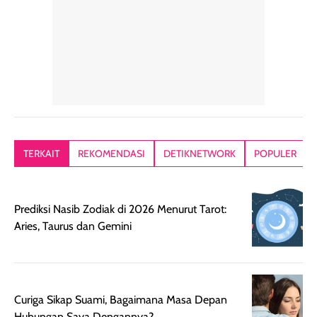
alasan produk ini
atau dibawa saat
kering meront
tetap masuk
bepergian. Dari
Kalau dipakai
dalam rutinitas.
penggunaan
dibawah mak
Hair mist ini
pertama,
juga ga peelin
memiliki aroma
teksturnya terasa
jadi nyaman gi
yang lembut dan
ringan dan mudah
Packagingnya 
memberikan
diratakan di kulit.
plastik tutup ul
kesan rambut
Produk juga
mutul botolny
lebih segar
memberikan hasil
meruncing jadi
TERKAIT
REKOMENDASI
DETIKNETWORK
POPULER
setelah
akhir yang
pas buat nakar
digunakan.
nyaman tanpa
sunscreennya.
Wanginya tidak
terasa lengket
terus udah SP
Prediksi Nasib Zodiak di 2026 Menurut Tarot:
terasa berlebihan
berlebihan. Varian
40 yang pasti
Aries, Taurus dan Gemini
sehingga tetap
Bright Glow
cocok dipakai 
nyaman dipakai
memberikan efek
aktifitas outdo
untuk aktivitas
akhir yang
juga. baru
harian, baik
membuat kulit
pemakaaian 6
sebelum maupun
tampak lebih
bulan tapi ker
Curiga Sikap Suami, Bagaimana Masa Depan
setelah
cerah, namun
bersihnya mu
Hubungan Saya Dengannya?