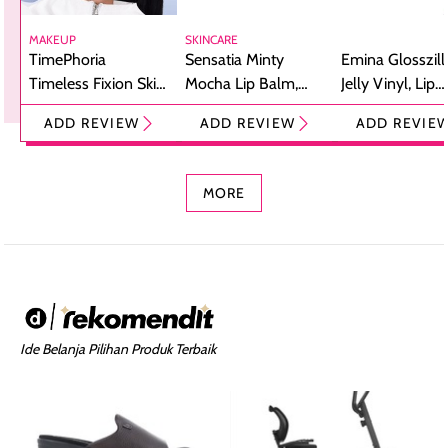
MAKEUP
SKINCARE
TimePhoria
Sensatia Minty
Emina Glosszill
Timeless Fixion Skin
Mocha Lip Balm,
Jelly Vinyl, Lip
Tint Stick,
Pelembap Bibir
Cream Glossy
ADD REVIEW
ADD REVIEW
ADD REVIE
Foundation dan
dengan Aroma
Ringan dengan 
Concealer 2-in-1
Cokelat
Bibir Plumpy
MORE
Ide Belanja Pilihan Produk Terbaik