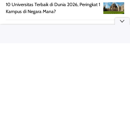
Semprotan yang
ulang sesuai
10 Universitas Terbaik di Dunia 2026, Peringkat 1
dihasilkan juga
kebutuhan agar
Kampus di Negara Mana?
merata sehingga
perlindungannya
memudahkan
tetap optimal.
pengaplikasian
Karena baru
5 Penyanyi Jadi Korban Sadis di Film Horor!
tanpa membuat
pertama kali
rambut terasa
mencoba, review
berat. Perlu
ini berfokus pada
diingat bahwa
kesan awal
ketahanan aroma
penggunaan.
dapat berbeda
Penilaian
pada setiap orang,
mengenai
tergantung jenis
performa dalam
rambut, aktivitas,
jangka panjang,
dan kondisi
seperti
lingkungan.
kenyamanan
Namun, dari
setelah
pengalaman
pemakaian rutin
penggunaan
atau