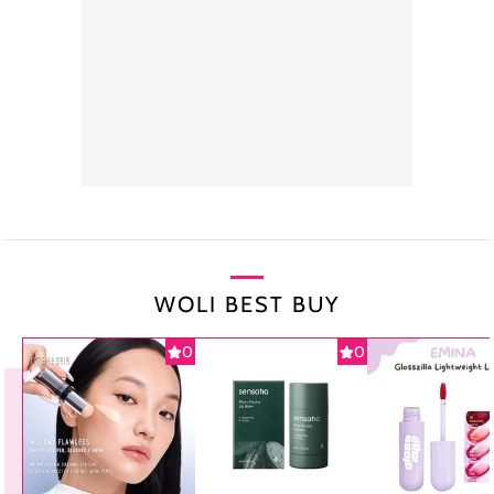
WOLI BEST BUY
0
0