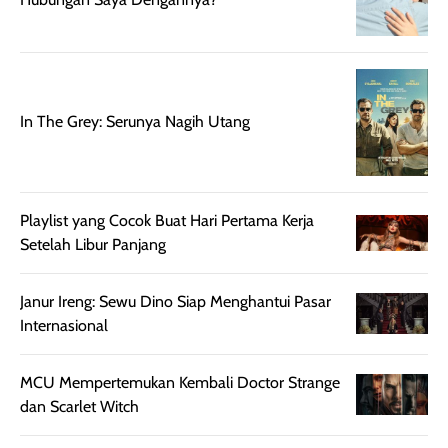
beraktivitas di luar
hasilnya tetap
ku
ruangan. Selain
dapat berbeda
memberikan
pada setiap jenis
aroma pada
kulit. Produk ini
rambut, produk ini
mengandung
In The Grey: Serunya Nagih Utang
juga membantu
Amino dan
rambut terasa
Vitamin C, serta
lebih halus dan
dilengkapi SPF 35
mudah diatur
PA+++ untuk
Playlist yang Cocok Buat Hari Pertama Kerja
setelah
membantu
Setelah Libur Panjang
diaplikasikan.
melindungi kulit
Kemasannya
dari paparan sinar
Janur Ireng: Sewu Dino Siap Menghantui Pasar
praktis dengan
UV saat
Internasional
botol spray yang
beraktivitas di
mudah digunakan
siang hari.
MCU Mempertemukan Kembali Doctor Strange
dan cukup ringkas
Meskipun begitu,
dan Scarlet Witch
untuk dibawa saat
sunscreen tetap
bepergian.
perlu diaplikasikan