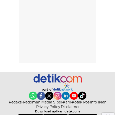
ketahanan aroma
penggunaan.
dapat berbeda
Penilaian
pada setiap orang,
mengenai
tergantung jenis
performa dalam
rambut, aktivitas,
jangka panjang,
dan kondisi
seperti
lingkungan.
kenyamanan
Namun, dari
setelah
pengalaman
pemakaian rutin
penggunaan
atau
hingga repurchase
kecocokannya
beberapa kali,
pada berbagai
performanya
kondisi kulit,
terasa cukup
masih
konsisten untuk
memerlukan
part of
penggunaan
penggunaan lebih
sehari-hari.
lanjut.
Redaksi
Pedoman Media Siber
Karir
Kotak Pos
Info Iklan
Privacy Policy
Disclaimer
Download aplikasi detikcom