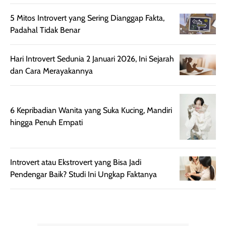
setelah
membantu
5 Mitos Introvert yang Sering Dianggap Fakta,
diaplikasikan.
melindungi kulit
Padahal Tidak Benar
Kemasannya
dari paparan sinar
praktis dengan
UV saat
botol spray yang
beraktivitas di
Hari Introvert Sedunia 2 Januari 2026, Ini Sejarah
mudah digunakan
siang hari.
dan Cara Merayakannya
dan cukup ringkas
Meskipun begitu,
untuk dibawa saat
sunscreen tetap
bepergian.
perlu diaplikasikan
6 Kepribadian Wanita yang Suka Kucing, Mandiri
Semprotan yang
ulang sesuai
hingga Penuh Empati
dihasilkan juga
kebutuhan agar
merata sehingga
perlindungannya
memudahkan
tetap optimal.
Introvert atau Ekstrovert yang Bisa Jadi
pengaplikasian
Karena baru
Pendengar Baik? Studi Ini Ungkap Faktanya
tanpa membuat
pertama kali
rambut terasa
mencoba, review
berat. Perlu
ini berfokus pada
diingat bahwa
kesan awal