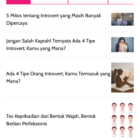
setelah
akhir yang
pas buat nakar
digunakan.
nyaman tanpa
sunscreennya.
5 Mitos tentang Introvert yang Masih Banyak
Wanginya tidak
terasa lengket
terus udah SP
Dipercaya
terasa berlebihan
berlebihan. Varian
40 yang pasti
sehingga tetap
Bright Glow
cocok dipakai 
nyaman dipakai
memberikan efek
aktifitas outdo
Jangan Salah Kaprah! Ternyata Ada 4 Tipe
untuk aktivitas
akhir yang
juga. baru
Introvert, Kamu yang Mana?
harian, baik
membuat kulit
pemakaaian 6
sebelum maupun
tampak lebih
bulan tapi ker
setelah
cerah, namun
bersihnya mu
Ada 4 Tipe Orang Introvert, Kamu Termasuk yang
beraktivitas di luar
hasilnya tetap
ku
Mana?
ruangan. Selain
dapat berbeda
memberikan
pada setiap jenis
aroma pada
kulit. Produk ini
rambut, produk ini
mengandung
juga membantu
Amino dan
Tes Kepribadian dari Bentuk Wajah, Bentuk
rambut terasa
Vitamin C, serta
Berlian Perfeksionis
lebih halus dan
dilengkapi SPF 35
mudah diatur
PA+++ untuk