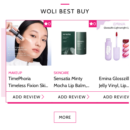
WOLI BEST BUY
0
0
MAKEUP
SKINCARE
TimePhoria
Sensatia Minty
Emina Glosszill
Timeless Fixion Skin
Mocha Lip Balm,
Jelly Vinyl, Lip
Tint Stick,
Pelembap Bibir
Cream Glossy
ADD REVIEW
ADD REVIEW
ADD REVIE
Foundation dan
dengan Aroma
Ringan dengan 
Concealer 2-in-1
Cokelat
Bibir Plumpy
MORE