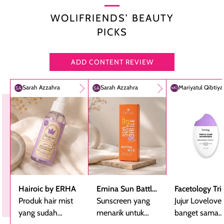
WOLIFRIENDS’ BEAUTY
PICKS
ADD CONTENT REVIEW
Sarah Azzahra
Sarah Azzahra
Mariyatul Qibtiy
Hairoic by ERHA
Emina Sun Battle
Facetology Tri
Produk hair mist
SPF 35 PA+++
Sunscreen yang
Care Sunscree
Jujur Lovelove
yang sudah
Bright Glow Fun
menarik untuk
SPF 40 PA+++
banget sama