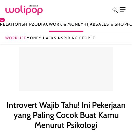
EW
Y
RELATIONSHIP
ZODIAC
WORK & MONEY
HIJAB
SALES & SHOP
F
WORKLIFE
MONEY HACKS
INSPIRING PEOPLE
Introvert Wajib Tahu! Ini Pekerjaan
yang Paling Cocok Buat Kamu
Menurut Psikologi