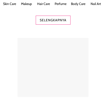
Skin Care
Makeup
Hair Care
Perfume
Body Care
Nail Art
SELENGKAPNYA