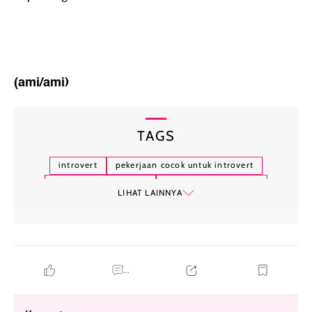
(ami/ami)
TAGS
introvert
pekerjaan cocok untuk introvert
karier untuk introvert
kepribadian introvert
LIHAT LAINNYA
karakteristik introvert
...