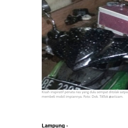
Kisah inspiratif penata rias yang dulu sempat ditolak sat
membeli mobil impiannya. Foto: Dok. TikTok @ariizam.
Lampung
-