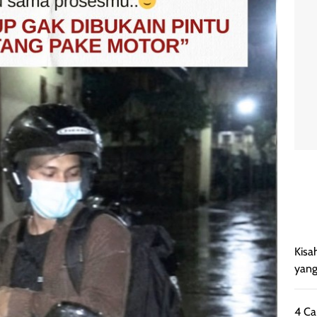
Kisa
yang
4 Ca