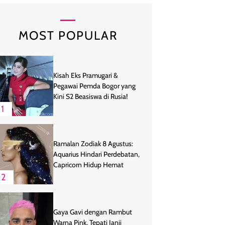
MOST POPULAR
Kisah Eks Pramugari &
Pegawai Pemda Bogor yang
Kini S2 Beasiswa di Rusia!
1
Ramalan Zodiak 8 Agustus:
Aquarius Hindari Perdebatan,
Capricorn Hidup Hemat
2
Gaya Gavi dengan Rambut
Warna Pink, Tepati Janji