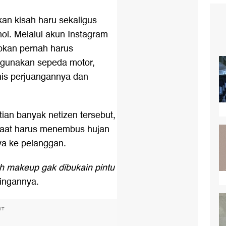
an kisah haru sekaligus
ik nol. Melalui akun Instagram
pkan pernah harus
unakan sepeda motor,
nis perjuangannya dan
an banyak netizen tersebut,
saat harus menembus hujan
a ke pelanggan.
 makeup gak dibukain pintu
stingannya.
NT