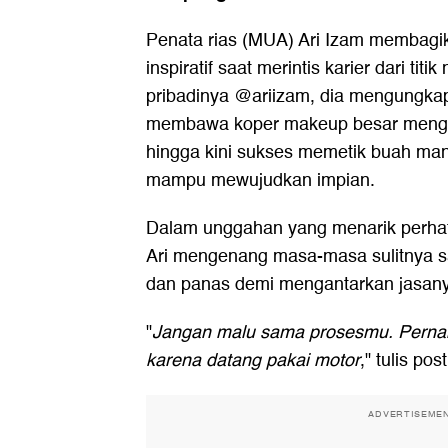
Penata rias (MUA) Ari Izam membagik
inspiratif saat merintis karier dari tit
pribadinya @ariizam, dia mengungka
membawa koper makeup besar mengg
hingga kini sukses memetik buah ma
mampu mewujudkan impian.
Dalam unggahan yang menarik perhati
Ari mengenang masa-masa sulitnya 
dan panas demi mengantarkan jasany
"
Jangan malu sama prosesmu. Pernah
karena datang pakai motor
," tulis po
ADVERTISEME