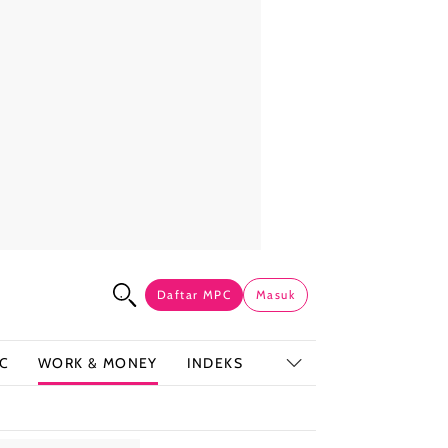
Daftar MPC
Masuk
C
WORK & MONEY
INDEKS