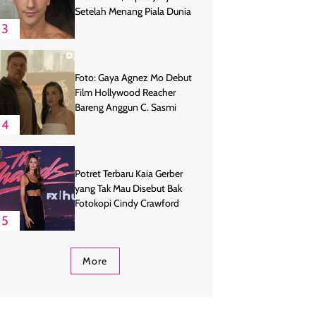
Setelah Menang Piala Dunia
3
Foto: Gaya Agnez Mo Debut
Film Hollywood Reacher
Bareng Anggun C. Sasmi
4
Potret Terbaru Kaia Gerber
yang Tak Mau Disebut Bak
Fotokopi Cindy Crawford
5
More