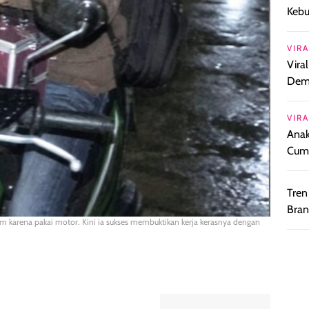
Keb
VIRA
Vira
Demi
VIRA
Anak
Cuml
Tren
Bran
pam karena pakai motor. Kini ia sukses membuktikan kerja kerasnya dengan