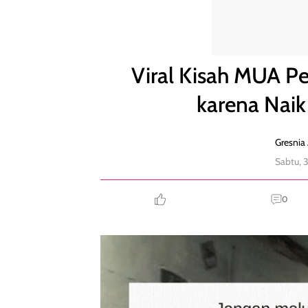
Viral Kisah MUA Pernah Tak Dibukakan Pintu karena
Viral Kisah MUA P
karena Naik
Gresnia 
Sabtu, 
0