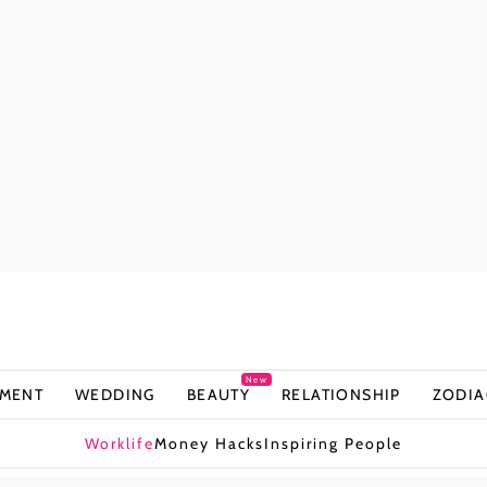
New
NMENT
WEDDING
BEAUTY
RELATIONSHIP
ZODIA
Worklife
Money Hacks
Inspiring People