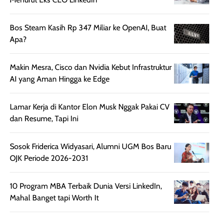
beraktivitas di luar
hasilnya tetap
ku
ruangan. Selain
dapat berbeda
memberikan
pada setiap jenis
Bos Steam Kasih Rp 347 Miliar ke OpenAI, Buat
aroma pada
kulit. Produk ini
Apa?
rambut, produk ini
mengandung
juga membantu
Amino dan
Makin Mesra, Cisco dan Nvidia Kebut Infrastruktur
rambut terasa
Vitamin C, serta
AI yang Aman Hingga ke Edge
lebih halus dan
dilengkapi SPF 35
mudah diatur
PA+++ untuk
Lamar Kerja di Kantor Elon Musk Nggak Pakai CV
setelah
membantu
dan Resume, Tapi Ini
diaplikasikan.
melindungi kulit
Kemasannya
dari paparan sinar
praktis dengan
UV saat
Sosok Friderica Widyasari, Alumni UGM Bos Baru
botol spray yang
beraktivitas di
OJK Periode 2026-2031
mudah digunakan
siang hari.
dan cukup ringkas
Meskipun begitu,
10 Program MBA Terbaik Dunia Versi LinkedIn,
untuk dibawa saat
sunscreen tetap
Mahal Banget tapi Worth It
bepergian.
perlu diaplikasikan
Semprotan yang
ulang sesuai