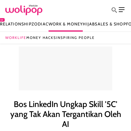
EW
Y
RELATIONSHIP
ZODIAC
WORK & MONEY
HIJAB
SALES & SHOP
F
WORKLIFE
MONEY HACKS
INSPIRING PEOPLE
Bos LinkedIn Ungkap Skill '5C'
yang Tak Akan Tergantikan Oleh
AI