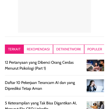
alasan produk ini
atau dibawa saat
kering meront
tetap masuk
bepergian. Dari
Kalau dipakai
dalam rutinitas.
penggunaan
dibawah mak
Hair mist ini
pertama,
juga ga peelin
memiliki aroma
teksturnya terasa
jadi nyaman gi
yang lembut dan
ringan dan mudah
Packagingnya 
memberikan
diratakan di kulit.
plastik tutup ul
kesan rambut
Produk juga
mutul botolny
lebih segar
memberikan hasil
meruncing jadi
TERKAIT
REKOMENDASI
DETIKNETWORK
POPULER
setelah
akhir yang
pas buat nakar
digunakan.
nyaman tanpa
sunscreennya.
12 Pertanyaan yang Dibenci Orang Cerdas
Wanginya tidak
terasa lengket
terus udah SP
Menurut Psikologi (Part 1)
terasa berlebihan
berlebihan. Varian
40 yang pasti
sehingga tetap
Bright Glow
cocok dipakai 
nyaman dipakai
memberikan efek
aktifitas outdo
Daftar 10 Pekerjaan Terancam AI dan yang
untuk aktivitas
akhir yang
juga. baru
Diprediksi Tetap Aman
harian, baik
membuat kulit
pemakaaian 6
sebelum maupun
tampak lebih
bulan tapi ker
5 Keterampilan yang Tak Bisa Digantikan AI,
setelah
cerah, namun
bersihnya mu
Menurut Eks CEO LinkedIn