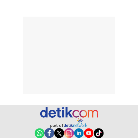
dihasilkan juga
kebutuhan agar
merata sehingga
perlindungannya
memudahkan
tetap optimal.
pengaplikasian
Karena baru
tanpa membuat
pertama kali
rambut terasa
mencoba, review
berat. Perlu
ini berfokus pada
diingat bahwa
kesan awal
ketahanan aroma
penggunaan.
dapat berbeda
Penilaian
pada setiap orang,
mengenai
tergantung jenis
performa dalam
rambut, aktivitas,
jangka panjang,
dan kondisi
seperti
lingkungan.
kenyamanan
Namun, dari
setelah
pengalaman
pemakaian rutin
part of
penggunaan
atau