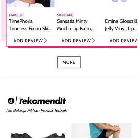
MAKEUP
SKINCARE
TimePhoria
Sensatia Minty
Emina Glosszill
Timeless Fixion Skin
Mocha Lip Balm,
Jelly Vinyl, Lip
Tint Stick,
Pelembap Bibir
Cream Glossy
ADD REVIEW
ADD REVIEW
ADD REVIE
Foundation dan
dengan Aroma
Ringan dengan 
Concealer 2-in-1
Cokelat
Bibir Plumpy
MORE
Ide Belanja Pilihan Produk Terbaik