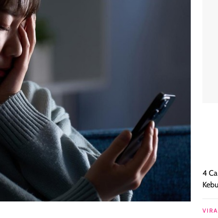
4 Ca
Keb
VIRA