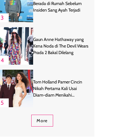
Berada di Rumah Sebelum
Insiden Sang Ayah Terjadi
3
Gaun Anne Hathaway yang
Kena Noda di The Devil Wears
Prada 2 Bakal Dilelang
4
Tom Holland Pamer Cincin
Nikah Pertama Kali Usai
Diam-diam Menikahi
Zendaya
5
More