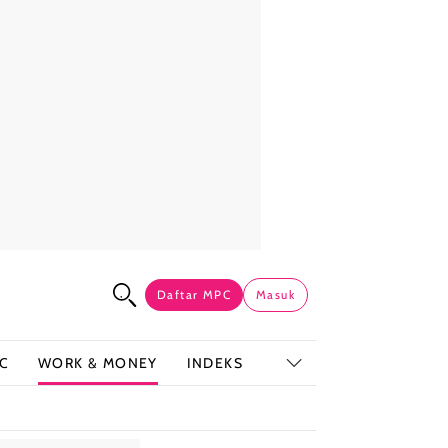
Daftar MPC
Masuk
C
WORK & MONEY
INDEKS