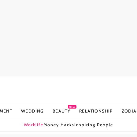
New
NMENT
WEDDING
BEAUTY
RELATIONSHIP
ZODIA
Worklife
Money Hacks
Inspiring People