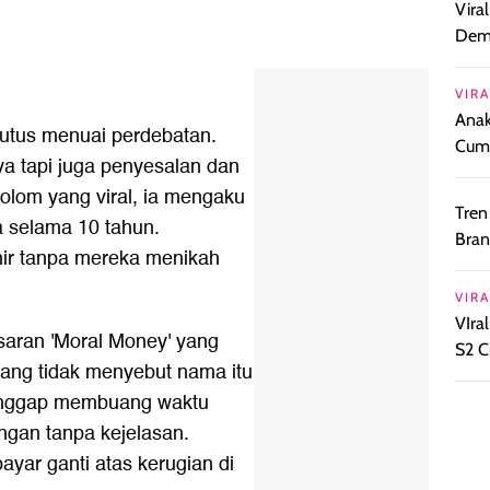
Vira
Demi
VIRA
Anak
utus menuai perdebatan.
Cuml
a tapi juga penyesalan dan
kolom yang viral, ia mengaku
Tren
a selama 10 tahun.
Bran
ir tanpa mereka menikah
VIRA
VIra
saran 'Moral Money' yang
S2 C
 yang tidak menyebut nama itu
anggap membuang waktu
ngan tanpa kejelasan.
ayar ganti atas kerugian di