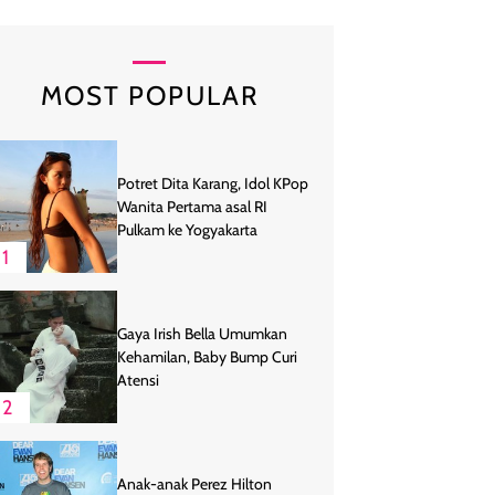
MOST POPULAR
Potret Dita Karang, Idol KPop
Wanita Pertama asal RI
Pulkam ke Yogyakarta
1
Gaya Irish Bella Umumkan
Kehamilan, Baby Bump Curi
Atensi
2
Anak-anak Perez Hilton