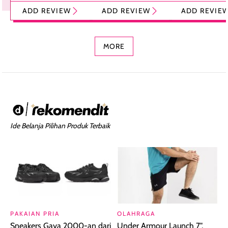
Tint Stick,
Pelembap Bibir
Cream Glossy
ADD REVIEW
ADD REVIEW
ADD REVIE
Foundation dan
dengan Aroma
Ringan dengan 
Concealer 2-in-1
Cokelat
Bibir Plumpy
MORE
Ide Belanja Pilihan Produk Terbaik
PAKAIAN PRIA
OLAHRAGA
Sneakers Gaya 2000-an dari
Under Armour Launch 7",