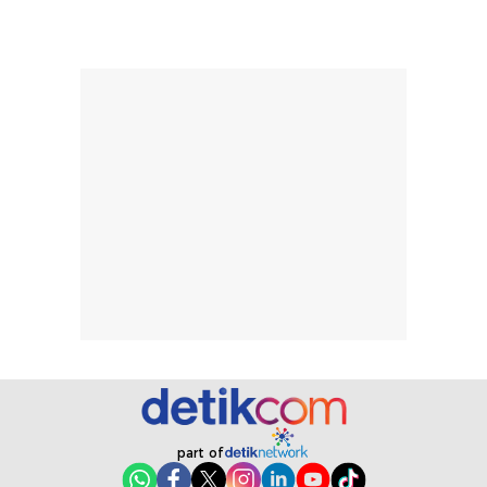
tanpa membuat
pertama kali
rambut terasa
mencoba, review
berat. Perlu
ini berfokus pada
diingat bahwa
kesan awal
ketahanan aroma
penggunaan.
dapat berbeda
Penilaian
pada setiap orang,
mengenai
tergantung jenis
performa dalam
rambut, aktivitas,
jangka panjang,
dan kondisi
seperti
lingkungan.
kenyamanan
Namun, dari
setelah
pengalaman
pemakaian rutin
penggunaan
atau
hingga repurchase
kecocokannya
beberapa kali,
pada berbagai
performanya
kondisi kulit,
terasa cukup
masih
part of
konsisten untuk
memerlukan