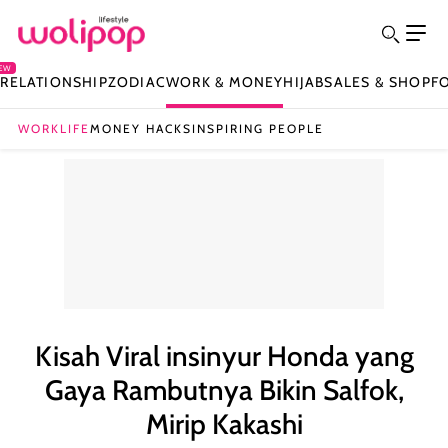
EW
Y
RELATIONSHIP
ZODIAC
WORK & MONEY
HIJAB
SALES & SHOP
F
WORKLIFE
MONEY HACKS
INSPIRING PEOPLE
Kisah Viral insinyur Honda yang
Gaya Rambutnya Bikin Salfok,
Mirip Kakashi