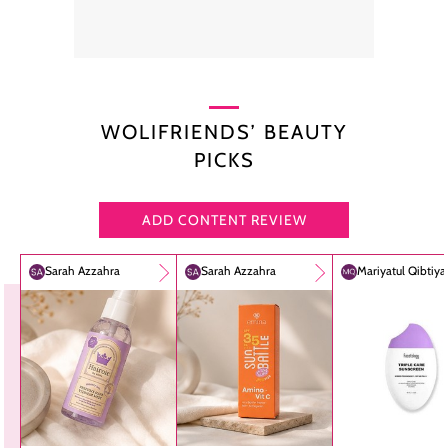
WOLIFRIENDS’ BEAUTY
PICKS
ADD CONTENT REVIEW
Sarah Azzahra
Sarah Azzahra
Mariyatul Qibtiy