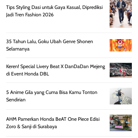
juga membantu
Amino dan
Tips Styling Dasi untuk Gaya Kasual, Diprediksi
rambut terasa
Vitamin C, serta
Jadi Tren Fashion 2026
lebih halus dan
dilengkapi SPF 35
mudah diatur
PA+++ untuk
setelah
membantu
35 Tahun Lalu, Goku Ubah Genre Shonen
diaplikasikan.
melindungi kulit
Selamanya
Kemasannya
dari paparan sinar
praktis dengan
UV saat
botol spray yang
beraktivitas di
Keren! Special Livery Beat X DanDaDan Mejeng
mudah digunakan
siang hari.
di Event Honda DBL
dan cukup ringkas
Meskipun begitu,
untuk dibawa saat
sunscreen tetap
5 Anime Gila yang Cuma Bisa Kamu Tonton
bepergian.
perlu diaplikasikan
Sendirian
Semprotan yang
ulang sesuai
dihasilkan juga
kebutuhan agar
merata sehingga
perlindungannya
AHM Pamerkan Honda BeAT One Piece Edisi
memudahkan
tetap optimal.
Zoro & Sanji di Surabaya
pengaplikasian
Karena baru