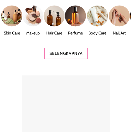
Skin Care
Makeup
Hair Care
Perfume
Body Care
Nail Art
SELENGKAPNYA