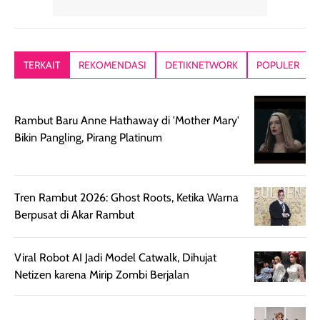
yang lembut dan
ringan dan mudah
Packagingnya 
memberikan
diratakan di kulit.
plastik tutup ul
kesan rambut
Produk juga
mutul botolny
lebih segar
memberikan hasil
meruncing jadi
TERKAIT
REKOMENDASI
DETIKNETWORK
POPULER
setelah
akhir yang
pas buat nakar
digunakan.
nyaman tanpa
sunscreennya.
Wanginya tidak
terasa lengket
terus udah SP
Rambut Baru Anne Hathaway di 'Mother Mary'
terasa berlebihan
berlebihan. Varian
40 yang pasti
Bikin Pangling, Pirang Platinum
sehingga tetap
Bright Glow
cocok dipakai 
nyaman dipakai
memberikan efek
aktifitas outdo
untuk aktivitas
akhir yang
juga. baru
harian, baik
membuat kulit
pemakaaian 6
Tren Rambut 2026: Ghost Roots, Ketika Warna
sebelum maupun
tampak lebih
bulan tapi ker
Berpusat di Akar Rambut
setelah
cerah, namun
bersihnya mu
beraktivitas di luar
hasilnya tetap
ku
Viral Robot AI Jadi Model Catwalk, Dihujat
ruangan. Selain
dapat berbeda
Netizen karena Mirip Zombi Berjalan
memberikan
pada setiap jenis
aroma pada
kulit. Produk ini
rambut, produk ini
mengandung