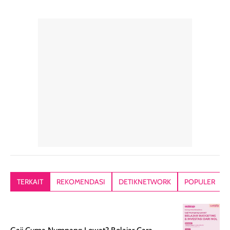
pelengkap
ukuran yang lebih
gampang
perawatan
praktis.
diratakan, ada
rambut sehari-
Kemasannya
sensai dinginy
hari. Pengalaman
ringkas sehingga
ada efek
penggunaan yang
mudah disimpan
lembabnya ju
konsisten menjadi
di dalam pouch
karna kulit aku
alasan produk ini
atau dibawa saat
kering meront
tetap masuk
bepergian. Dari
Kalau dipakai
dalam rutinitas.
penggunaan
dibawah mak
Hair mist ini
pertama,
juga ga peelin
memiliki aroma
teksturnya terasa
jadi nyaman gi
yang lembut dan
ringan dan mudah
Packagingnya 
memberikan
diratakan di kulit.
plastik tutup ul
kesan rambut
Produk juga
mutul botolny
lebih segar
memberikan hasil
meruncing jadi
TERKAIT
REKOMENDASI
DETIKNETWORK
POPULER
setelah
akhir yang
pas buat nakar
digunakan.
nyaman tanpa
sunscreennya.
Wanginya tidak
terasa lengket
terus udah SP
terasa berlebihan
berlebihan. Varian
40 yang pasti