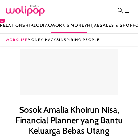
EW
Y
RELATIONSHIP
ZODIAC
WORK & MONEY
HIJAB
SALES & SHOP
F
WORKLIFE
MONEY HACKS
INSPIRING PEOPLE
Sosok Amalia Khoirun Nisa,
Financial Planner yang Bantu
Keluarga Bebas Utang