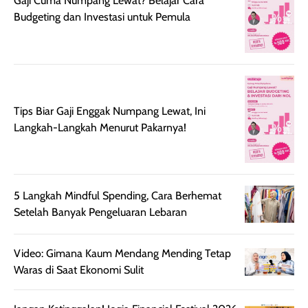
Gaji Cuma Numpang Lewat? Belajar Cara
sehingga tetap
Bright Glow
cocok dipakai 
Budgeting dan Investasi untuk Pemula
nyaman dipakai
memberikan efek
aktifitas outdo
untuk aktivitas
akhir yang
juga. baru
harian, baik
membuat kulit
pemakaaian 6
sebelum maupun
tampak lebih
bulan tapi ker
setelah
cerah, namun
bersihnya mu
beraktivitas di luar
hasilnya tetap
ku
Tips Biar Gaji Enggak Numpang Lewat, Ini
ruangan. Selain
dapat berbeda
Langkah-Langkah Menurut Pakarnya!
memberikan
pada setiap jenis
aroma pada
kulit. Produk ini
rambut, produk ini
mengandung
juga membantu
Amino dan
5 Langkah Mindful Spending, Cara Berhemat
rambut terasa
Vitamin C, serta
Setelah Banyak Pengeluaran Lebaran
lebih halus dan
dilengkapi SPF 35
mudah diatur
PA+++ untuk
Video: Gimana Kaum Mendang Mending Tetap
setelah
membantu
Waras di Saat Ekonomi Sulit
diaplikasikan.
melindungi kulit
Kemasannya
dari paparan sinar