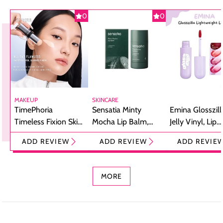
0
0
MAKEUP
SKINCARE
TimePhoria
Sensatia Minty
Emina Glosszill
Timeless Fixion Skin
Mocha Lip Balm,
Jelly Vinyl, Lip
Tint Stick,
Pelembap Bibir
Cream Glossy
ADD REVIEW
ADD REVIEW
ADD REVIE
Foundation dan
dengan Aroma
Ringan dengan 
Concealer 2-in-1
Cokelat
Bibir Plumpy
MORE