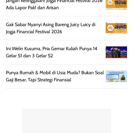
praktis dengan
UV saat
Jangan Ketinggalan! Jogja Financial Festival 2026
botol spray yang
beraktivitas di
Ada Lapor Pak! dan Arisan
mudah digunakan
siang hari.
dan cukup ringkas
Meskipun begitu,
Gak Sabar Nyanyi Asing Bareng Juicy Luicy di
untuk dibawa saat
sunscreen tetap
Jogja Financial Festival 2026
bepergian.
perlu diaplikasikan
Semprotan yang
ulang sesuai
Ini Welin Kusuma, Pria Gemar Kuliah Punya 14
dihasilkan juga
kebutuhan agar
Gelar S1 dan 3 Gelar S2
merata sehingga
perlindungannya
memudahkan
tetap optimal.
pengaplikasian
Karena baru
Punya Rumah & Mobil di Usia Muda? Bukan Soal
tanpa membuat
pertama kali
Gaji Besar, Tapi Strategi Finansial
rambut terasa
mencoba, review
berat. Perlu
ini berfokus pada
diingat bahwa
kesan awal
ketahanan aroma
penggunaan.
dapat berbeda
Penilaian
pada setiap orang,
mengenai
tergantung jenis
performa dalam