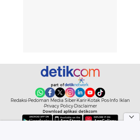
rambut, aktivitas,
jangka panjang,
dan kondisi
seperti
lingkungan.
kenyamanan
Namun, dari
setelah
pengalaman
pemakaian rutin
penggunaan
atau
hingga repurchase
kecocokannya
beberapa kali,
pada berbagai
performanya
kondisi kulit,
terasa cukup
masih
konsisten untuk
memerlukan
penggunaan
penggunaan lebih
part of
sehari-hari.
lanjut.
Redaksi
Pedoman Media Siber
Karir
Kotak Pos
Info Iklan
Privacy Policy
Disclaimer
Download aplikasi detikcom
Copyright @ 2026 detikcom. All right reserved