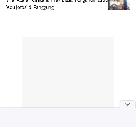
ketahanan aroma
penggunaan.
'Adu Jotos' di Panggung
dapat berbeda
Penilaian
pada setiap orang,
mengenai
tergantung jenis
performa dalam
rambut, aktivitas,
jangka panjang,
dan kondisi
seperti
lingkungan.
kenyamanan
Namun, dari
setelah
pengalaman
pemakaian rutin
penggunaan
atau
hingga repurchase
kecocokannya
beberapa kali,
pada berbagai
performanya
kondisi kulit,
terasa cukup
masih
konsisten untuk
memerlukan
penggunaan
penggunaan lebih
sehari-hari.
lanjut.