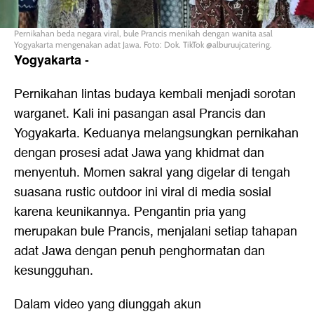
Pernikahan beda negara viral, bule Prancis menikah dengan wanita asal
Yogyakarta mengenakan adat Jawa. Foto: Dok. TikTok @alburuujcatering.
Yogyakarta
-
Pernikahan lintas budaya kembali menjadi sorotan
warganet. Kali ini pasangan asal Prancis dan
Yogyakarta. Keduanya melangsungkan pernikahan
dengan prosesi adat Jawa yang khidmat dan
menyentuh. Momen sakral yang digelar di tengah
suasana rustic outdoor ini viral di media sosial
karena keunikannya. Pengantin pria yang
merupakan bule Prancis, menjalani setiap tahapan
adat Jawa dengan penuh penghormatan dan
kesungguhan.
Dalam video yang diunggah akun