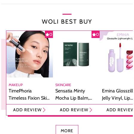
WOLI BEST BUY
0
0
MAKEUP
SKINCARE
TimePhoria
Sensatia Minty
Emina Glosszill
Timeless Fixion Skin
Mocha Lip Balm,
Jelly Vinyl, Lip
Tint Stick,
Pelembap Bibir
Cream Glossy
ADD REVIEW
ADD REVIEW
ADD REVIE
Foundation dan
dengan Aroma
Ringan dengan 
Concealer 2-in-1
Cokelat
Bibir Plumpy
MORE