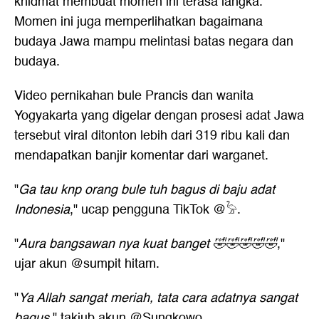
khidmat membuat momen ini terasa langka.
Momen ini juga memperlihatkan bagaimana
budaya Jawa mampu melintasi batas negara dan
budaya.
Video pernikahan bule Prancis dan wanita
Yogyakarta yang digelar dengan prosesi adat Jawa
tersebut viral ditonton lebih dari 319 ribu kali dan
mendapatkan banjir komentar dari warganet.
"
Ga tau knp orang bule tuh bagus di baju adat
Indonesia
," ucap pengguna TikTok @𓅦.
"
Aura bangsawan nya kuat banget 🤣🤣🤣🤣🤣
,"
ujar akun @sumpit hitam.
"
Ya Allah sangat meriah, tata cara adatnya sangat
bagus
," takjub akun @Sungkowo.