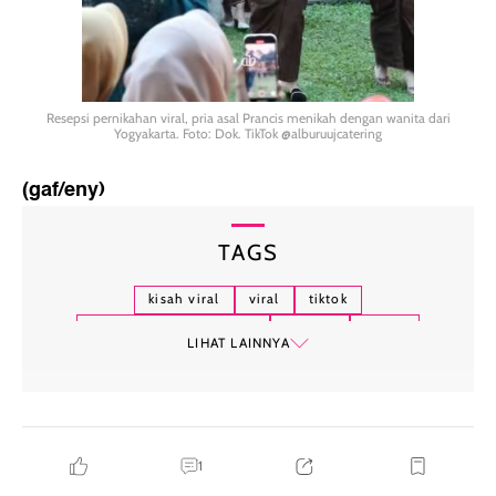
Resepsi pernikahan viral, pria asal Prancis menikah dengan wanita dari
Yogyakarta. Foto: Dok. TikTok @alburuujcatering
(gaf/eny)
TAGS
kisah viral
viral
tiktok
kisah cinta beda negara
prancis
yogya
LIHAT LAINNYA
keluarga
rustic
panggih
wijikan
1