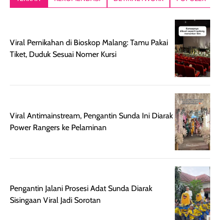
setelah
akhir yang
pas buat nakar
digunakan.
nyaman tanpa
sunscreennya.
Wanginya tidak
terasa lengket
terus udah SP
terasa berlebihan
berlebihan. Varian
40 yang pasti
Viral Pernikahan di Bioskop Malang: Tamu Pakai
sehingga tetap
Bright Glow
cocok dipakai 
Tiket, Duduk Sesuai Nomer Kursi
nyaman dipakai
memberikan efek
aktifitas outdo
untuk aktivitas
akhir yang
juga. baru
harian, baik
membuat kulit
pemakaaian 6
sebelum maupun
tampak lebih
bulan tapi ker
setelah
cerah, namun
bersihnya mu
Viral Antimainstream, Pengantin Sunda Ini Diarak
beraktivitas di luar
hasilnya tetap
ku
Power Rangers ke Pelaminan
ruangan. Selain
dapat berbeda
memberikan
pada setiap jenis
aroma pada
kulit. Produk ini
rambut, produk ini
mengandung
juga membantu
Amino dan
Pengantin Jalani Prosesi Adat Sunda Diarak
rambut terasa
Vitamin C, serta
Sisingaan Viral Jadi Sorotan
lebih halus dan
dilengkapi SPF 35
mudah diatur
PA+++ untuk