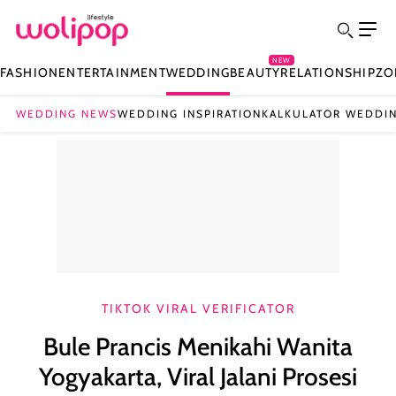
NEW
FASHION
ENTERTAINMENT
WEDDING
BEAUTY
RELATIONSHIP
ZO
WEDDING NEWS
WEDDING INSPIRATION
KALKULATOR WEDDI
TIKTOK VIRAL VERIFICATOR
Bule Prancis Menikahi Wanita
Yogyakarta, Viral Jalani Prosesi