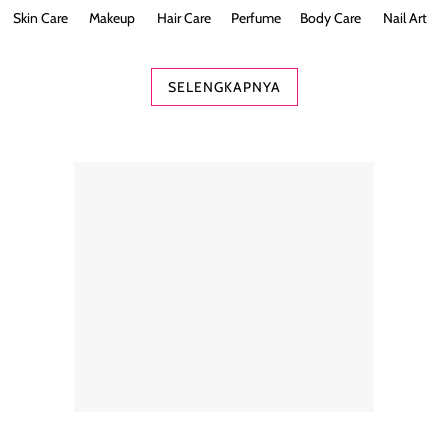
Skin Care
Makeup
Hair Care
Perfume
Body Care
Nail Art
SELENGKAPNYA