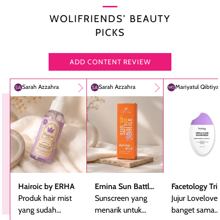
WOLIFRIENDS’ BEAUTY
PICKS
ADD CONTENT REVIEW
Sarah Azzahra
Sarah Azzahra
Mariyatul Qibtiy
Hairoic by ERHA
Emina Sun Battle
Facetology Tri
Produk hair mist
SPF 35 PA+++
Sunscreen yang
Care Sunscree
Jujur Lovelove
yang sudah
Bright Glow Fun
menarik untuk
SPF 40 PA+++
banget sama