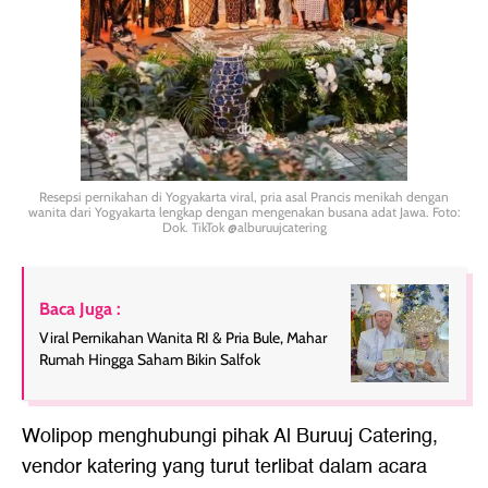
Resepsi pernikahan di Yogyakarta viral, pria asal Prancis menikah dengan
wanita dari Yogyakarta lengkap dengan mengenakan busana adat Jawa. Foto:
Dok. TikTok @alburuujcatering
Baca Juga :
Viral Pernikahan Wanita RI & Pria Bule, Mahar
Rumah Hingga Saham Bikin Salfok
Wolipop menghubungi pihak Al Buruuj Catering,
vendor katering yang turut terlibat dalam acara