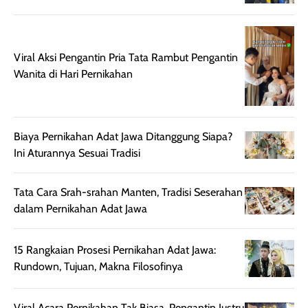
setelah
membantu
diaplikasikan.
melindungi kulit
Kemasannya
dari paparan sinar
Viral Aksi Pengantin Pria Tata Rambut Pengantin
praktis dengan
UV saat
Wanita di Hari Pernikahan
botol spray yang
beraktivitas di
mudah digunakan
siang hari.
dan cukup ringkas
Meskipun begitu,
untuk dibawa saat
sunscreen tetap
Biaya Pernikahan Adat Jawa Ditanggung Siapa?
bepergian.
perlu diaplikasikan
Ini Aturannya Sesuai Tradisi
Semprotan yang
ulang sesuai
dihasilkan juga
kebutuhan agar
Tata Cara Srah-srahan Manten, Tradisi Seserahan
merata sehingga
perlindungannya
dalam Pernikahan Adat Jawa
memudahkan
tetap optimal.
pengaplikasian
Karena baru
tanpa membuat
pertama kali
15 Rangkaian Prosesi Pernikahan Adat Jawa:
rambut terasa
mencoba, review
Rundown, Tujuan, Makna Filosofinya
berat. Perlu
ini berfokus pada
diingat bahwa
kesan awal
Viral Acara Pernikahan Tak Biasa, Pengantin Justru