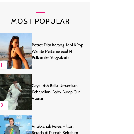
MOST POPULAR
Potret Dita Karang, Idol KPop
Wanita Pertama asal RI
Pulkam ke Yogyakarta
1
Gaya Irish Bella Umumkan
Kehamilan, Baby Bump Curi
Atensi
2
Anak-anak Perez Hilton
Berada di Rumah Sebelum