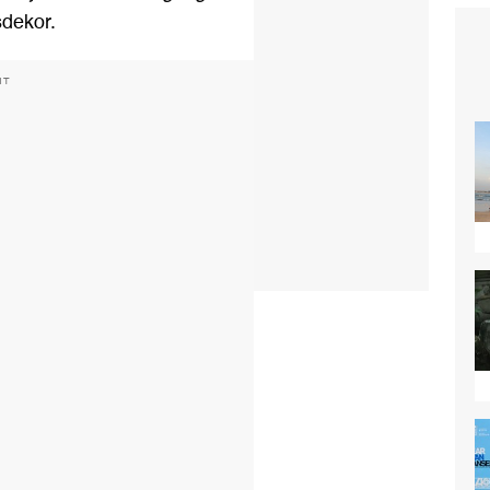
sdekor.
NT