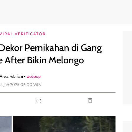
t, Before After Bikin Melongo
0
VIRAL VERIFICATOR
 Dekor Pernikahan di Gang
e After Bikin Melongo
Arela Febriani -
wolipop
 14 Jan 2025 06:00 WIB