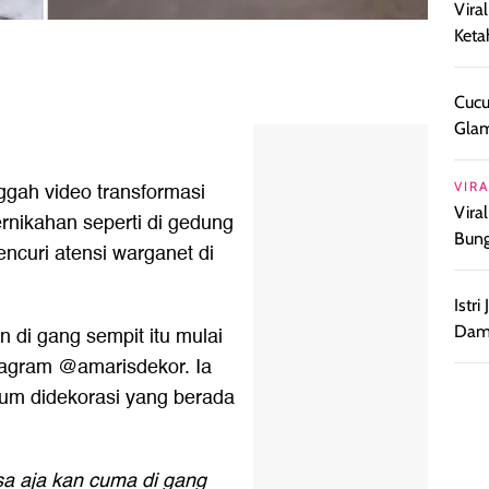
Vira
Keta
Cucu
Glam
ggah video transformasi
VIRA
Vira
ernikahan seperti di gedung
Bun
ncuri atensi warganet di
Istr
 di gang sempit itu mulai
Damp
stagram @amarisdekor. Ia
um didekorasi yang berada
sa aja kan cuma di gang