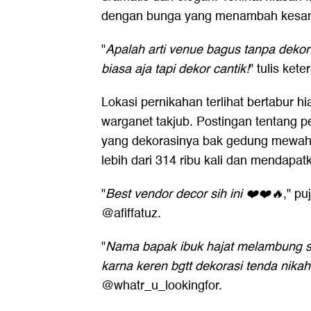
dengan bunga yang menambah kesan
"
Apalah arti venue bagus tanpa deko
biasa aja tapi dekor cantik!
" tulis ke
Lokasi pernikahan terlihat bertabur
warganet takjub. Postingan tentang p
yang dekorasinya bak gedung mewah 
lebih dari 314 ribu kali dan mendapa
"
Best vendor decor sih ini ❤️❤️🔥
," p
@afiffatuz.
"
Nama bapak ibuk hajat melambung s
karna keren bgtt dekorasi tenda nik
@whatr_u_lookingfor.