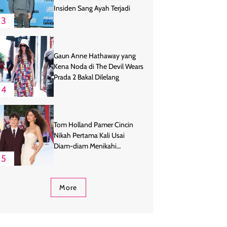
Insiden Sang Ayah Terjadi
3
Gaun Anne Hathaway yang
Kena Noda di The Devil Wears
Prada 2 Bakal Dilelang
4
Tom Holland Pamer Cincin
Nikah Pertama Kali Usai
Diam-diam Menikahi
Zendaya
5
More