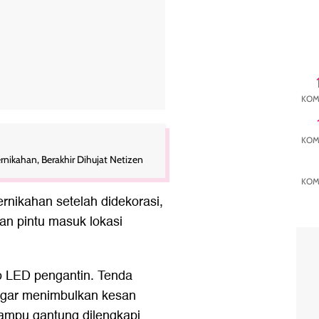
KOM
KOM
ikahan, Berakhir Dihujat Netizen
KOM
nikahan setelah didekorasi,
pan pintu masuk lokasi
o LED pengantin. Tenda
gar menimbulkan kesan
 lampu gantung dilengkapi