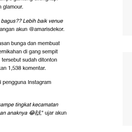
 glamour.
r bagus??
Lebih baik venue
terangan akun @amarisdekor.
 hiasan bunga dan membuat
ernikahan di gang sempit
tersebut sudah ditonton
tkan 1,538 komentar.
uji pengguna Instagram
ampe tingkat kecamatan
ahan anaknya 😂🙌
," ujar akun