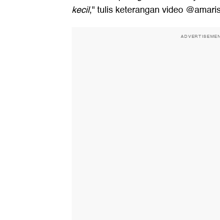
kecil
," tulis keterangan video @amari
ADVERTISEME