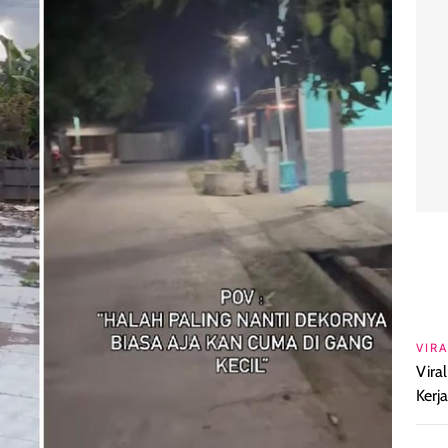
VIRA
Vira
Kerj