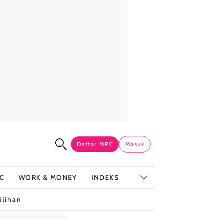
Daftar MPC
Masuk
C
WORK & MONEY
INDEKS
ilihan