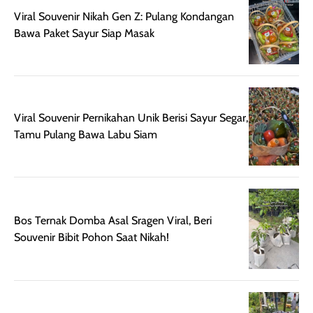
setelah
cerah, namun
bersihnya mu
Viral Souvenir Nikah Gen Z: Pulang Kondangan
beraktivitas di luar
hasilnya tetap
ku
Bawa Paket Sayur Siap Masak
ruangan. Selain
dapat berbeda
memberikan
pada setiap jenis
aroma pada
kulit. Produk ini
rambut, produk ini
mengandung
juga membantu
Amino dan
Viral Souvenir Pernikahan Unik Berisi Sayur Segar,
rambut terasa
Vitamin C, serta
Tamu Pulang Bawa Labu Siam
lebih halus dan
dilengkapi SPF 35
mudah diatur
PA+++ untuk
setelah
membantu
diaplikasikan.
melindungi kulit
Kemasannya
dari paparan sinar
Bos Ternak Domba Asal Sragen Viral, Beri
praktis dengan
UV saat
Souvenir Bibit Pohon Saat Nikah!
botol spray yang
beraktivitas di
mudah digunakan
siang hari.
dan cukup ringkas
Meskipun begitu,
untuk dibawa saat
sunscreen tetap
bepergian.
perlu diaplikasikan