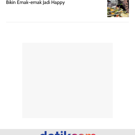
Bikin Emak-emak Jadi Happy
hingga repurchase
kecocokannya
beberapa kali,
pada berbagai
performanya
kondisi kulit,
terasa cukup
masih
konsisten untuk
memerlukan
penggunaan
penggunaan lebih
sehari-hari.
lanjut.