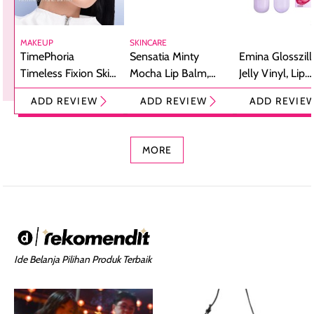
MAKEUP
SKINCARE
TimePhoria
Sensatia Minty
Emina Glosszill
Timeless Fixion Skin
Mocha Lip Balm,
Jelly Vinyl, Lip
Tint Stick,
Pelembap Bibir
Cream Glossy
ADD REVIEW
ADD REVIEW
ADD REVIE
Foundation dan
dengan Aroma
Ringan dengan 
Concealer 2-in-1
Cokelat
Bibir Plumpy
MORE
Ide Belanja Pilihan Produk Terbaik