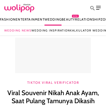
NEW
FASHION
ENTERTAINMENT
WEDDING
BEAUTY
RELATIONSHIP
ZO
WEDDING NEWS
WEDDING INSPIRATION
KALKULATOR WEDDI
TIKTOK VIRAL VERIFICATOR
Viral Souvenir Nikah Anak Ayam,
Saat Pulang Tamunya Dikasih