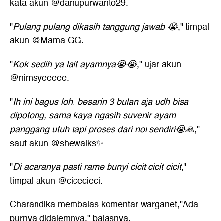
kata akun @danupurwanto29.
"
Pulang pulang dikasih tanggung jawab 😭
," timpal
akun @Mama GG.
"
Kok sedih ya lait ayamnya😭😭
," ujar akun
@nimsyeeeee.
"
Ih ini bagus loh. besarin 3 bulan aja udh bisa
dipotong, sama kaya ngasih suvenir ayam
panggang utuh tapi proses dari nol sendiri😭🙏
,"
saut akun @shewalks✨️
"
Di acaranya pasti rame bunyi cicit cicit cicit
,"
timpal akun @cicecieci.
Charandika membalas komentar warganet,"Ada
purnya didalemnya," balasnya.