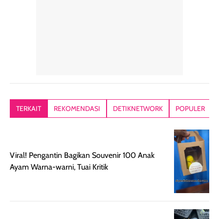
alasan produk ini
atau dibawa saat
kering meront
tetap masuk
bepergian. Dari
Kalau dipakai
dalam rutinitas.
penggunaan
dibawah mak
Hair mist ini
pertama,
juga ga peelin
memiliki aroma
teksturnya terasa
jadi nyaman gi
yang lembut dan
ringan dan mudah
Packagingnya 
memberikan
diratakan di kulit.
plastik tutup ul
kesan rambut
Produk juga
mutul botolny
lebih segar
memberikan hasil
meruncing jadi
TERKAIT
REKOMENDASI
DETIKNETWORK
POPULER
setelah
akhir yang
pas buat nakar
digunakan.
nyaman tanpa
sunscreennya.
Wanginya tidak
terasa lengket
terus udah SP
terasa berlebihan
berlebihan. Varian
40 yang pasti
Viral! Pengantin Bagikan Souvenir 100 Anak
sehingga tetap
Bright Glow
cocok dipakai 
Ayam Warna-warni, Tuai Kritik
nyaman dipakai
memberikan efek
aktifitas outdo
untuk aktivitas
akhir yang
juga. baru
harian, baik
membuat kulit
pemakaaian 6
sebelum maupun
tampak lebih
bulan tapi ker