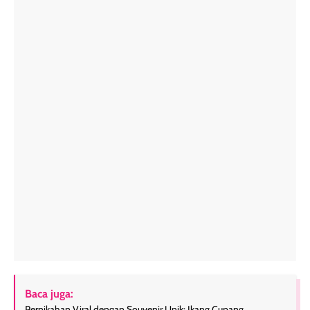
Baca juga:
Pernikahan Viral dengan Souvenir Unik: Ikang Cupang