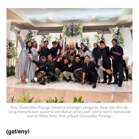
Foto Charandika Prayoga bersama pasangan pengantin Iksan dan Shindy,
yang menyediakan souvenir pernikahan anak ayam warna-warni mendadak
viral di TIkTok. Foto: Dok. pribadi Charandika Prayoga.
(gaf/eny)