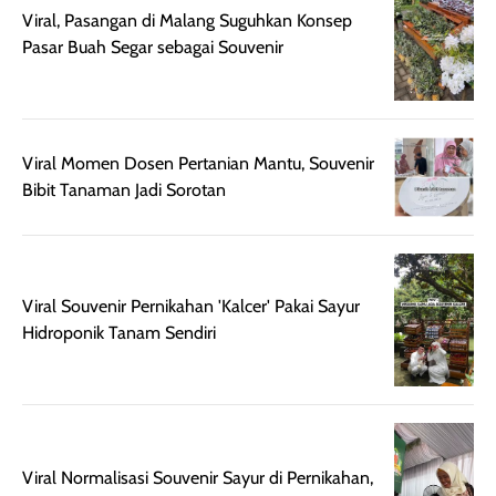
Semprotan yang
ulang sesuai
Viral, Pasangan di Malang Suguhkan Konsep
dihasilkan juga
kebutuhan agar
Pasar Buah Segar sebagai Souvenir
merata sehingga
perlindungannya
memudahkan
tetap optimal.
pengaplikasian
Karena baru
tanpa membuat
pertama kali
Viral Momen Dosen Pertanian Mantu, Souvenir
rambut terasa
mencoba, review
Bibit Tanaman Jadi Sorotan
berat. Perlu
ini berfokus pada
diingat bahwa
kesan awal
ketahanan aroma
penggunaan.
dapat berbeda
Penilaian
pada setiap orang,
mengenai
Viral Souvenir Pernikahan 'Kalcer' Pakai Sayur
tergantung jenis
performa dalam
Hidroponik Tanam Sendiri
rambut, aktivitas,
jangka panjang,
dan kondisi
seperti
lingkungan.
kenyamanan
Namun, dari
setelah
pengalaman
pemakaian rutin
Viral Normalisasi Souvenir Sayur di Pernikahan,
penggunaan
atau