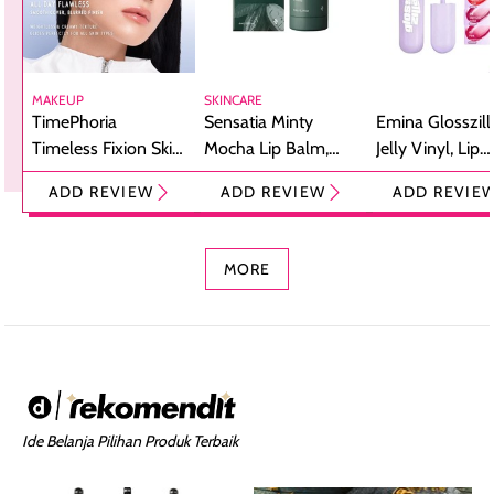
MAKEUP
SKINCARE
TimePhoria
Sensatia Minty
Emina Glosszill
Timeless Fixion Skin
Mocha Lip Balm,
Jelly Vinyl, Lip
Tint Stick,
Pelembap Bibir
Cream Glossy
ADD REVIEW
ADD REVIEW
ADD REVIE
Foundation dan
dengan Aroma
Ringan dengan 
Concealer 2-in-1
Cokelat
Bibir Plumpy
MORE
Ide Belanja Pilihan Produk Terbaik