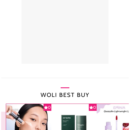
WOLI BEST BUY
0
0