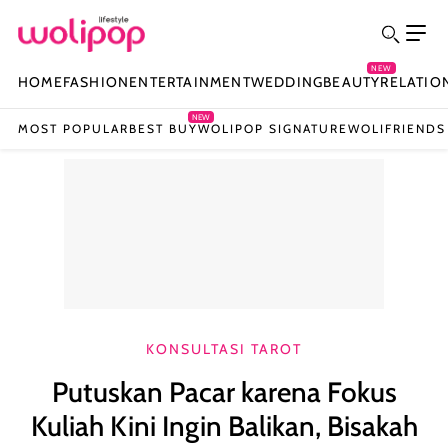
NEW
HOME
FASHION
ENTERTAINMENT
WEDDING
BEAUTY
RELATIO
NEW
MOST POPULAR
BEST BUY
WOLIPOP SIGNATURE
WOLIFRIENDS
KONSULTASI TAROT
Putuskan Pacar karena Fokus
Kuliah Kini Ingin Balikan, Bisakah