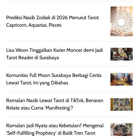
sebelum maupun
tampak lebih
bulan tapi ker
setelah
cerah, namun
bersihnya mu
Prediksi Nasib Zodiak di 2026 Menurut Tarot:
beraktivitas di luar
hasilnya tetap
ku
Capricorn, Aquarius, Pisces
ruangan. Selain
dapat berbeda
memberikan
pada setiap jenis
aroma pada
kulit. Produk ini
rambut, produk ini
mengandung
Lisa Woon Tinggalkan Karier Moncer demi Jadi
juga membantu
Amino dan
Tarot Reader di Surabaya
rambut terasa
Vitamin C, serta
lebih halus dan
dilengkapi SPF 35
Komunitas Full Moon Surabaya Berbagi Cerita
mudah diatur
PA+++ untuk
Lewat Tarot, Ini yang Dibahas
setelah
membantu
diaplikasikan.
melindungi kulit
Kemasannya
dari paparan sinar
Ramalan Nasib Lewat Tarot di TikTok, Benaran
praktis dengan
UV saat
Relate atau Cuma 'Manifesting'?
botol spray yang
beraktivitas di
mudah digunakan
siang hari.
Ramalan Jadi Nyata atau Kebetulan? Mengenal
dan cukup ringkas
Meskipun begitu,
'Self-Fulfilling Prophecy' di Balik Tren Tarot
untuk dibawa saat
sunscreen tetap