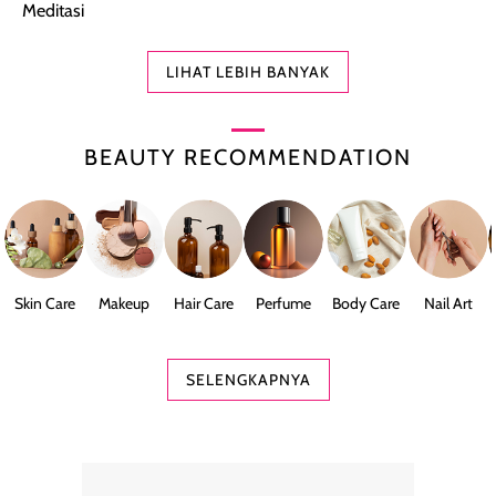
Meditasi
LIHAT LEBIH BANYAK
BEAUTY RECOMMENDATION
Skin Care
Makeup
Hair Care
Perfume
Body Care
Nail Art
SELENGKAPNYA