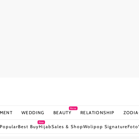
New
NMENT
WEDDING
BEAUTY
RELATIONSHIP
ZODIA
New
Popular
Best Buy
Hijab
Sales & Shop
Wolipop Signature
Foto