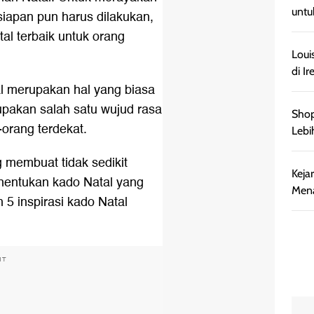
untu
siapan pun harus dilakukan,
al terbaik untuk orang
Loui
di Ir
al merupakan hal yang biasa
upakan salah satu wujud rasa
Shop
orang terdekat.
Lebi
 membuat tidak sedikit
Keja
nentukan kado Natal yang
Mena
h 5 inspirasi kado Natal
NT