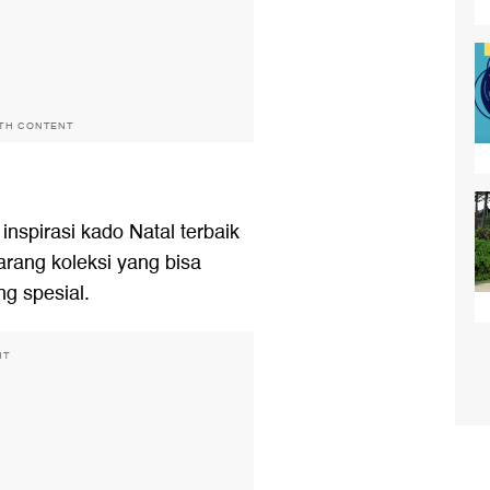
ITH CONTENT
nspirasi kado Natal terbaik
arang koleksi yang bisa
g spesial.
NT