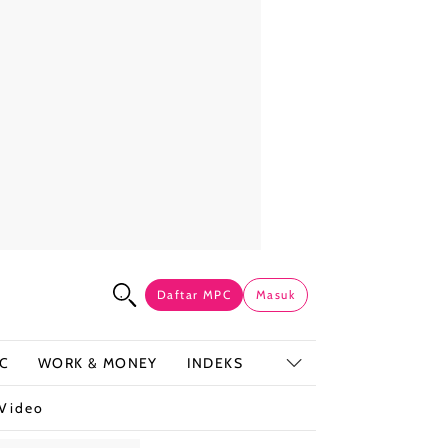
Daftar MPC
Masuk
C
WORK & MONEY
INDEKS
Video