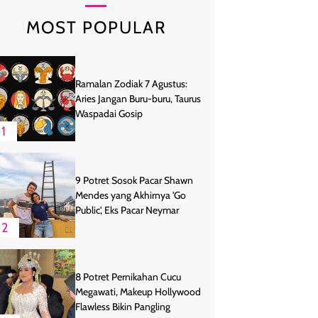
MOST POPULAR
Ramalan Zodiak 7 Agustus:
Aries Jangan Buru-buru, Taurus
Waspadai Gosip
1
9 Potret Sosok Pacar Shawn
Mendes yang Akhirnya 'Go
Public', Eks Pacar Neymar
2
8 Potret Pernikahan Cucu
Megawati, Makeup Hollywood
Flawless Bikin Pangling