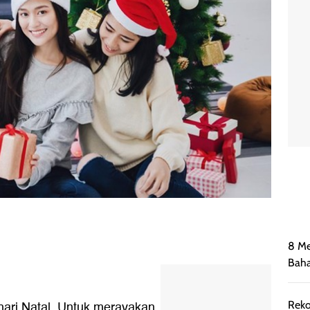
8 Me
Bah
i hari Natal. Untuk merayakan
Reko