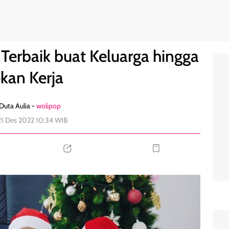
a Rekan Kerja
0
 Terbaik buat Keluarga hingga
kan Kerja
Duta Aulia -
wolipop
21 Des 2022 10:34 WIB