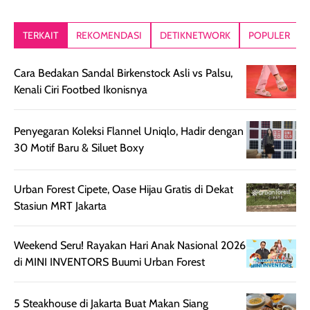
tanpa terlihat
pori pori, enak
tanpa terasa
kering. Kemasan
banget dipakai
berat. Yang paling
TERKAIT
REKOMENDASI
DETIKNETWORK
POPULER
rose gold-nya
sebelum make up.
aku suka, finis
elegan dan tipis,
Pokonya produk
nya benar-ben
Cara Bedakan Sandal Birkenstock Asli vs Palsu,
meski agak rapuh
suncreen ter- the
skin like but
Kenali Ciri Footbed Ikonisnya
jika sering dibawa
best sejauh ini dari
better. Kulit te
bepergian. Daya
wardah. You guys
terlihat seperti
tahannya bagus
must try this one
kulit asli, cuma
Penyegaran Koleksi Flannel Uniqlo, Hadir dengan
untuk kulit normal
💖💕✨.
lebih rata, seha
30 Motif Baru & Siluet Boxy
hingga kombinasi,
dan fresh. Coc
namun pada kulit
banget buat
Urban Forest Cipete, Oase Hijau Gratis di Dekat
sangat berminyak
dipakai daily, b
Stasiun MRT Jakarta
mungkin butuh
ke kantor, kulia
touch-up setelah
ataupun sekad
beberapa jam.
jalan santai. Plus
Weekend Seru! Rayakan Hari Anak Nasional 2026
Meski harganya
point lainnya,
di MINI INVENTORS Buumi Urban Forest
cukup tinggi,
produk ini juga
kualitasnya
minim oksidasi
5 Steakhouse di Jakarta Buat Makan Siang