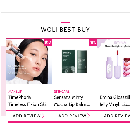
WOLI BEST BUY
0
0
MAKEUP
SKINCARE
TimePhoria
Sensatia Minty
Emina Glosszill
Timeless Fixion Skin
Mocha Lip Balm,
Jelly Vinyl, Lip
Tint Stick,
Pelembap Bibir
Cream Glossy
ADD REVIEW
ADD REVIEW
ADD REVIE
Foundation dan
dengan Aroma
Ringan dengan 
Concealer 2-in-1
Cokelat
Bibir Plumpy