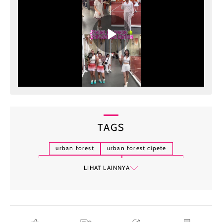
TAGS
urban forest
urban forest cipete
el profesor steakhouse
review restoran
LIHAT LAINNYA
hotspot wolipop
hot spot