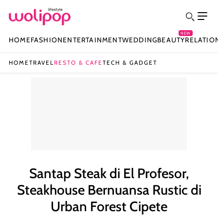
NEW
HOME
FASHION
ENTERTAINMENT
WEDDING
BEAUTY
RELATIO
HOME
TRAVEL
RESTO & CAFE
TECH & GADGET
Santap Steak di El Profesor,
Steakhouse Bernuansa Rustic di
Urban Forest Cipete