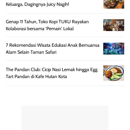
sepadan. Bedak
jadi warnanya
Keluarga, Dagingnya Juicy Nagih!
ini cocok untuk
tetap stabil
kamu yang
setelah beber
menginginkan
jam dipakai.
Genap 11 Tahun, Toko Kopi TUKU Rayakan
tampilan flawless,
Shade Carame
Kolaborasi bersama 'Pemain' Lokal
ringan, dan
juga pas di kuli
berkelas —
bikin complex
7 Rekomendasi Wisata Edukasi Anak Bernuansa
sempurna untuk
terlihat hangat
Alam Selain Taman Safari
daily look
dan natural. Kalau
maupun acara
kamu suka
The Pandan Club: Cicip Nasi Lemak hingga Egg
spesial.
makeup yang
Tart Pandan di Kafe Hutan Kota
ringan dengan
hasil natural,
menurutku E
Skin Tint ini wa
banget dicoba.