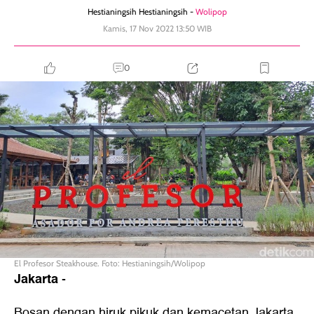
Hestianingsih Hestianingsih -
Wolipop
Kamis, 17 Nov 2022 13:50 WIB
0
El Profesor Steakhouse. Foto: Hestianingsih/Wolipop
Jakarta
-
Bosan dengan hiruk pikuk dan kemacetan Jakarta,