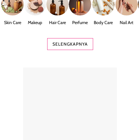
Skin Care
Makeup
Hair Care
Perfume
Body Care
Nail Art
SELENGKAPNYA