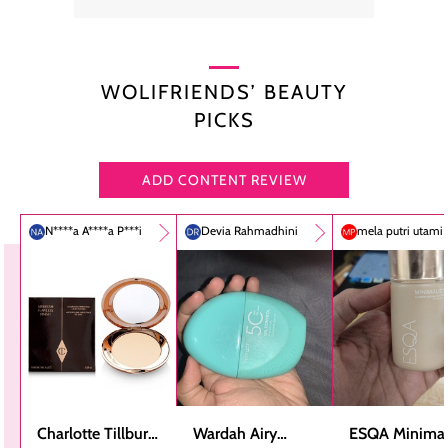
WOLIFRIENDS’ BEAUTY
PICKS
ADD CONTENT REVIEW
N****a A****a P***i
Devia Rahmadhini
mela putri utami
Charlotte Tillbury
Wardah Airy
ESQA Minimal