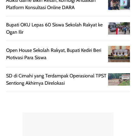
Adiksi Game Bikin Resah, Komdigi Andalkan
rambut terasa
Vitamin C, serta
Platform Konsultasi Online DARA
lebih halus dan
dilengkapi SPF 35
mudah diatur
PA+++ untuk
Bupati OKU Lepas 60 Siswa Sekolah Rakyat ke
setelah
membantu
Ogan Ilir
diaplikasikan.
melindungi kulit
Kemasannya
dari paparan sinar
praktis dengan
UV saat
Open House Sekolah Rakyat, Bupati Kediri Beri
botol spray yang
beraktivitas di
Motivasi Para Siswa
mudah digunakan
siang hari.
dan cukup ringkas
Meskipun begitu,
SD di Cimahi yang Terdampak Operasional TPST
untuk dibawa saat
sunscreen tetap
Sentiong Akhirnya Direlokasi
bepergian.
perlu diaplikasikan
Semprotan yang
ulang sesuai
dihasilkan juga
kebutuhan agar
merata sehingga
perlindungannya
memudahkan
tetap optimal.
pengaplikasian
Karena baru
tanpa membuat
pertama kali