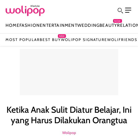
NEW
HOME
FASHION
ENTERTAINMENT
WEDDING
BEAUTY
RELATIO
NEW
MOST POPULAR
BEST BUY
WOLIPOP SIGNATURE
WOLIFRIENDS
Ketika Anak Sulit Diatur Belajar, Ini
yang Harus Dilakukan Orangtua
Wolipop