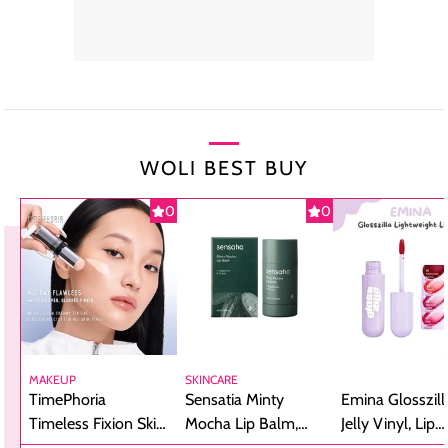
WOLI BEST BUY
0
0
MAKEUP
SKINCARE
TimePhoria
Sensatia Minty
Emina Glosszill
Timeless Fixion Skin
Mocha Lip Balm,
Jelly Vinyl, Lip
Tint Stick,
Pelembap Bibir
Cream Glossy