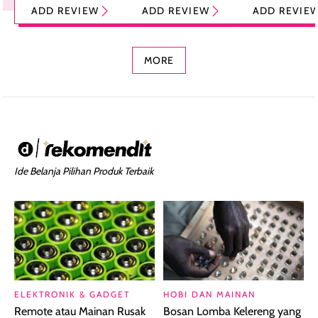
ADD REVIEW
ADD REVIEW
ADD REVIE
Foundation dan
dengan Aroma
Ringan dengan 
Concealer 2-in-1
Cokelat
Bibir Plumpy
MORE
Ide Belanja Pilihan Produk Terbaik
ELEKTRONIK & GADGET
HOBI DAN MAINAN
Remote atau Mainan Rusak
Bosan Lomba Kelereng yang