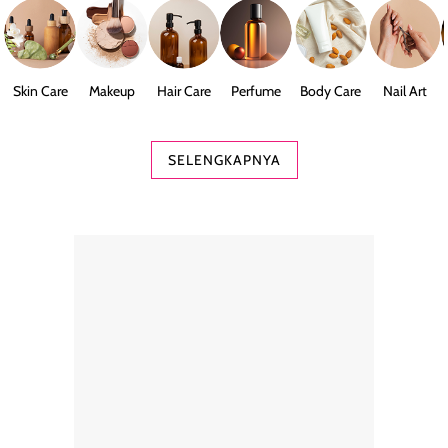
Skin Care
Makeup
Hair Care
Perfume
Body Care
Nail Art
SELENGKAPNYA