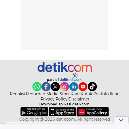
rambut terasa
mencoba, review
berat. Perlu
ini berfokus pada
diingat bahwa
kesan awal
ketahanan aroma
penggunaan.
dapat berbeda
Penilaian
pada setiap orang,
mengenai
tergantung jenis
performa dalam
rambut, aktivitas,
jangka panjang,
dan kondisi
seperti
lingkungan.
kenyamanan
Namun, dari
setelah
pengalaman
pemakaian rutin
part of
penggunaan
atau
hingga repurchase
kecocokannya
Redaksi
Pedoman Media Siber
Karir
Kotak Pos
Info Iklan
beberapa kali,
pada berbagai
Privacy Policy
Disclaimer
Download aplikasi detikcom
performanya
kondisi kulit,
terasa cukup
masih
konsisten untuk
memerlukan
Copyright @ 2026 detikcom. All right reserved
penggunaan
penggunaan lebih