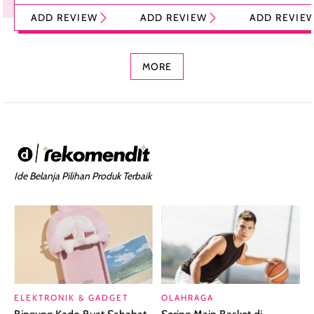
Tint Stick,
Pelembap Bibir
Cream Glossy
ADD REVIEW
ADD REVIEW
ADD REVIE
Foundation dan
dengan Aroma
Ringan dengan 
Concealer 2-in-1
Cokelat
Bibir Plumpy
MORE
Ide Belanja Pilihan Produk Terbaik
ELEKTRONIK & GADGET
OLAHRAGA