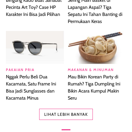
Bingung Kado Buat Sahabat
Sering Main Basket di
Pecinta Art Toy? Case HP
Lapangan Aspal? Tiga
Karakter Ini Bisa Jadi Pilihan
Sepatu Ini Tahan Banting di
Permukaan Keras
PAKAIAN PRIA
MAKANAN & MINUMAN
Nggak Perlu Beli Dua
Mau Bikin Korean Party di
Kacamata, Satu Frame Ini
Rumah? Tiga Dumpling Ini
Bisa Jadi Sunglasses dan
Bikin Acara Kumpul Makin
Kacamata Minus
Seru
LIHAT LEBIH BANYAK