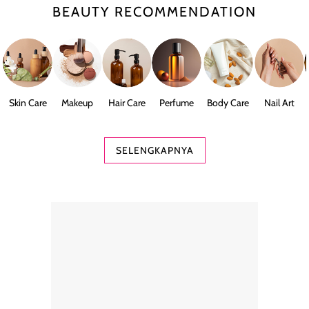
BEAUTY RECOMMENDATION
Skin Care
Makeup
Hair Care
Perfume
Body Care
Nail Art
SELENGKAPNYA