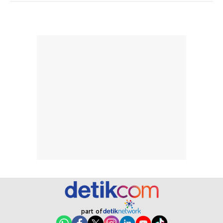
pengaplikasian
Karena baru
tanpa membuat
pertama kali
rambut terasa
mencoba, review
berat. Perlu
ini berfokus pada
diingat bahwa
kesan awal
ketahanan aroma
penggunaan.
dapat berbeda
Penilaian
pada setiap orang,
mengenai
tergantung jenis
performa dalam
rambut, aktivitas,
jangka panjang,
dan kondisi
seperti
lingkungan.
kenyamanan
Namun, dari
setelah
pengalaman
pemakaian rutin
penggunaan
atau
hingga repurchase
kecocokannya
beberapa kali,
pada berbagai
performanya
kondisi kulit,
part of
terasa cukup
masih