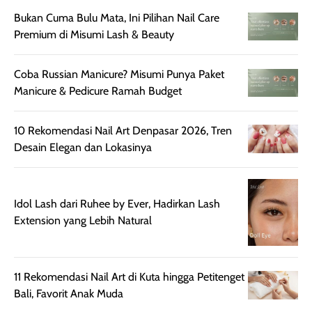
aroma pada
kulit. Produk ini
Bukan Cuma Bulu Mata, Ini Pilihan Nail Care
rambut, produk ini
mengandung
Premium di Misumi Lash & Beauty
juga membantu
Amino dan
rambut terasa
Vitamin C, serta
lebih halus dan
dilengkapi SPF 35
Coba Russian Manicure? Misumi Punya Paket
mudah diatur
PA+++ untuk
Manicure & Pedicure Ramah Budget
setelah
membantu
diaplikasikan.
melindungi kulit
10 Rekomendasi Nail Art Denpasar 2026, Tren
Kemasannya
dari paparan sinar
Desain Elegan dan Lokasinya
praktis dengan
UV saat
botol spray yang
beraktivitas di
mudah digunakan
siang hari.
Idol Lash dari Ruhee by Ever, Hadirkan Lash
dan cukup ringkas
Meskipun begitu,
Extension yang Lebih Natural
untuk dibawa saat
sunscreen tetap
bepergian.
perlu diaplikasikan
Semprotan yang
ulang sesuai
dihasilkan juga
kebutuhan agar
11 Rekomendasi Nail Art di Kuta hingga Petitenget
merata sehingga
perlindungannya
Bali, Favorit Anak Muda
memudahkan
tetap optimal.