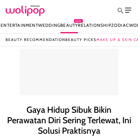
NEW
N
ENTERTAINMENT
WEDDING
BEAUTY
RELATIONSHIP
ZODIAC
WO
BEAUTY RECOMMENDATION
BEAUTY PICKS
MAKE UP & SKIN C
Gaya Hidup Sibuk Bikin
Perawatan Diri Sering Terlewat, Ini
Solusi Praktisnya