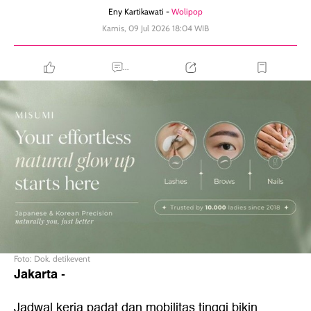
Eny Kartikawati -
Wolipop
Kamis, 09 Jul 2026 18:04 WIB
...
Foto: Dok. detikevent
Jakarta
-
Jadwal kerja padat dan mobilitas tinggi bikin