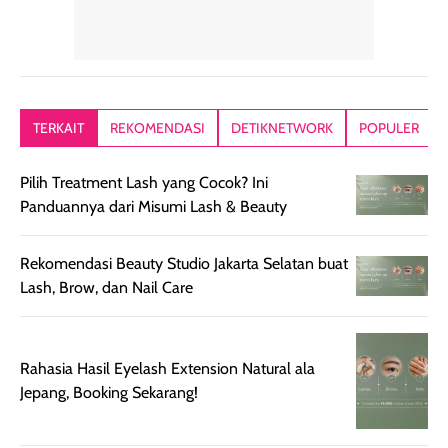
memiliki aroma
teksturnya terasa
jadi nyaman gi
yang lembut dan
ringan dan mudah
Packagingnya 
memberikan
diratakan di kulit.
plastik tutup ul
kesan rambut
Produk juga
mutul botolny
lebih segar
memberikan hasil
meruncing jadi
TERKAIT
REKOMENDASI
DETIKNETWORK
POPULER
setelah
akhir yang
pas buat nakar
digunakan.
nyaman tanpa
sunscreennya.
Pilih Treatment Lash yang Cocok? Ini
Wanginya tidak
terasa lengket
terus udah SP
Panduannya dari Misumi Lash & Beauty
terasa berlebihan
berlebihan. Varian
40 yang pasti
sehingga tetap
Bright Glow
cocok dipakai 
nyaman dipakai
memberikan efek
aktifitas outdo
Rekomendasi Beauty Studio Jakarta Selatan buat
untuk aktivitas
akhir yang
juga. baru
Lash, Brow, dan Nail Care
harian, baik
membuat kulit
pemakaaian 6
sebelum maupun
tampak lebih
bulan tapi ker
setelah
cerah, namun
bersihnya mu
Rahasia Hasil Eyelash Extension Natural ala
beraktivitas di luar
hasilnya tetap
ku
Jepang, Booking Sekarang!
ruangan. Selain
dapat berbeda
memberikan
pada setiap jenis