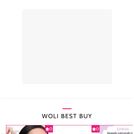
WOLI BEST BUY
0
0