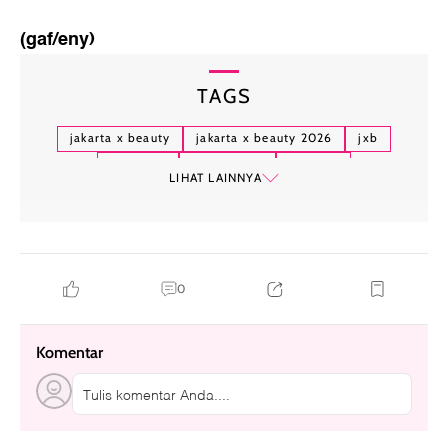
(gaf/eny)
TAGS
jakarta x beauty
jakarta x beauty 2026
jxb
jxb 2026
brand lokal
makeup
LIHAT LAINNYA
0
Komentar
Tulis komentar Anda....