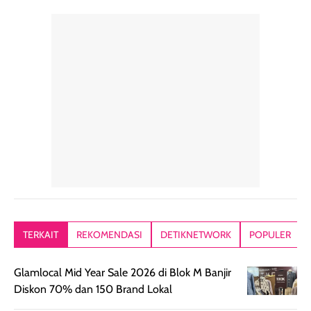
natural, seolah
enak banget untuk
repurchase
kulit diberi efek
dipakai sehari hari
beberapa kali.
blur filter.
apalagi di musim
Teksturnya rin
Teksturnya ringan,
yang lagi panas
gampang
lembut, dan
panasnya ini.
dibaurkan paka
mudah dibaurkan
Teksturny blend-
jari, sponge,
tanpa terasa
able, tidak ada
ataupun brush
tebal. Hasil
wangi yang
Pas diaplikasi
akhirnya satin-
menyengat dan
langsung
matte, membuat
bikin kulit kita
menyatu di kuli
wajah tampak
terasa halus dan
jadi hasilnya
mulus dan segar
menyamarkan
kelihatan natur
tanpa terlihat
pori pori, enak
tanpa terasa
kering. Kemasan
banget dipakai
berat. Yang paling
TERKAIT
REKOMENDASI
DETIKNETWORK
POPULER
rose gold-nya
sebelum make up.
aku suka, finis
elegan dan tipis,
Pokonya produk
nya benar-ben
Glamlocal Mid Year Sale 2026 di Blok M Banjir
meski agak rapuh
suncreen ter- the
skin like but
Diskon 70% dan 150 Brand Lokal
jika sering dibawa
best sejauh ini dari
better. Kulit te