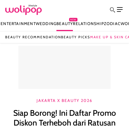
NEW
N
ENTERTAINMENT
WEDDING
BEAUTY
RELATIONSHIP
ZODIAC
WO
BEAUTY RECOMMENDATION
BEAUTY PICKS
MAKE UP & SKIN C
JAKARTA X BEAUTY 2026
Siap Borong! Ini Daftar Promo
Diskon Terheboh dari Ratusan