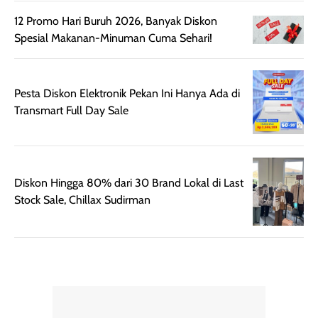
sempurna untuk
terlihat hangat
12 Promo Hari Buruh 2026, Banyak Diskon
daily look
dan natural. Kalau
Spesial Makanan-Minuman Cuma Sehari!
maupun acara
kamu suka
spesial.
makeup yang
ringan dengan
hasil natural,
Pesta Diskon Elektronik Pekan Ini Hanya Ada di
menurutku E
Transmart Full Day Sale
Skin Tint ini wa
banget dicoba.
Diskon Hingga 80% dari 30 Brand Lokal di Last
Stock Sale, Chillax Sudirman