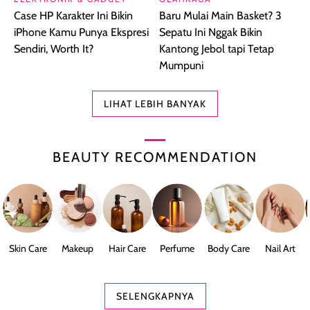
Case HP Karakter Ini Bikin
Baru Mulai Main Basket? 3
iPhone Kamu Punya Ekspresi
Sepatu Ini Nggak Bikin
Sendiri, Worth It?
Kantong Jebol tapi Tetap
Mumpuni
LIHAT LEBIH BANYAK
BEAUTY RECOMMENDATION
Skin Care
Makeup
Hair Care
Perfume
Body Care
Nail Art
SELENGKAPNYA