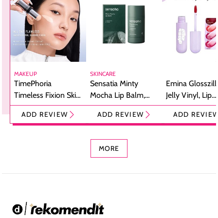
MAKEUP
SKINCARE
TimePhoria
Sensatia Minty
Emina Glosszill
Timeless Fixion Skin
Mocha Lip Balm,
Jelly Vinyl, Lip
Tint Stick,
Pelembap Bibir
Cream Glossy
ADD REVIEW
ADD REVIEW
ADD REVIE
Foundation dan
dengan Aroma
Ringan dengan 
Concealer 2-in-1
Cokelat
Bibir Plumpy
MORE