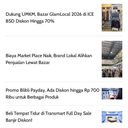
bepergian. Daya
wardah. You guys
terlihat seperti
tahannya bagus
must try this one
kulit asli, cuma
untuk kulit normal
💖💕✨.
lebih rata, seha
Dukung UMKM, Bazar GlamLocal 2026 di ICE
hingga kombinasi,
dan fresh. Coc
BSD Diskon Hingga 70%
namun pada kulit
banget buat
sangat berminyak
dipakai daily, b
mungkin butuh
ke kantor, kulia
touch-up setelah
ataupun sekad
beberapa jam.
jalan santai. Plus
Biaya Market Place Naik, Brand Lokal Alihkan
Meski harganya
point lainnya,
Penjualan Lewat Bazar
cukup tinggi,
produk ini juga
kualitasnya
minim oksidasi
sepadan. Bedak
jadi warnanya
ini cocok untuk
tetap stabil
Promo Blibli Payday, Ada Diskon hingga Rp 700
kamu yang
setelah beber
Ribu untuk Berbagai Produk
menginginkan
jam dipakai.
tampilan flawless,
Shade Carame
Beli Tempat Tidur di Transmart Full Day Sale
ringan, dan
juga pas di kuli
Banjir Diskon!
berkelas —
bikin complex