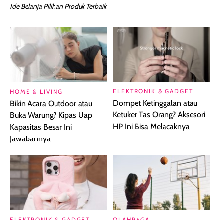
Ide Belanja Pilihan Produk Terbaik
ELEKTRONIK & GADGET
HOME & LIVING
Dompet Ketinggalan atau
Bikin Acara Outdoor atau
Ketuker Tas Orang? Aksesori
Buka Warung? Kipas Uap
HP Ini Bisa Melacaknya
Kapasitas Besar Ini
Jawabannya
ELEKTRONIK & GADGET
OLAHRAGA