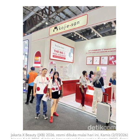
Jakarta X Beauty (JXB) 2026, resmi dibuka mulai hari ini, Kamis (2/7/2026)