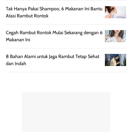
mudah diatur
PA+++ untuk
setelah
membantu
Tak Hanya Pakai Shampoo, 6 Makanan Ini Bantu
diaplikasikan.
melindungi kulit
Atasi Rambut Rontok
Kemasannya
dari paparan sinar
praktis dengan
UV saat
Cegah Rambut Rontok Mulai Sekarang dengan 6
botol spray yang
beraktivitas di
Makanan Ini
mudah digunakan
siang hari.
dan cukup ringkas
Meskipun begitu,
8 Bahan Alami untuk Jaga Rambut Tetap Sehat
untuk dibawa saat
sunscreen tetap
dan Indah
bepergian.
perlu diaplikasikan
Semprotan yang
ulang sesuai
dihasilkan juga
kebutuhan agar
merata sehingga
perlindungannya
memudahkan
tetap optimal.
pengaplikasian
Karena baru
tanpa membuat
pertama kali
rambut terasa
mencoba, review
berat. Perlu
ini berfokus pada
diingat bahwa
kesan awal