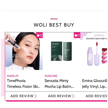
WOLI BEST BUY
0
0
MAKEUP
SKINCARE
TimePhoria
Sensatia Minty
Emina Glosszill
Timeless Fixion Skin
Mocha Lip Balm,
Jelly Vinyl, Lip
Tint Stick,
Pelembap Bibir
Cream Glossy
ADD REVIEW
ADD REVIEW
ADD REVIE
Foundation dan
dengan Aroma
Ringan dengan 
Concealer 2-in-1
Cokelat
Bibir Plumpy