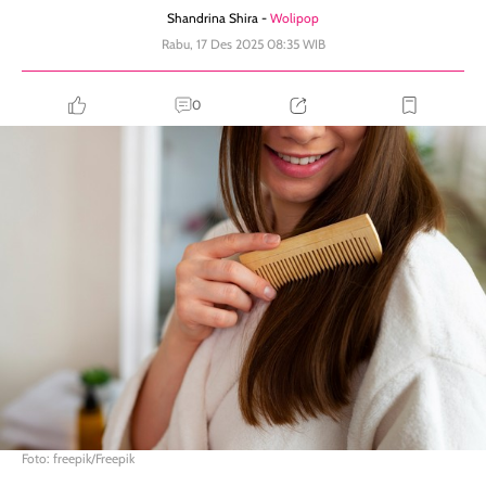
Shandrina Shira -
Wolipop
Rabu, 17 Des 2025 08:35 WIB
0
Foto: freepik/Freepik