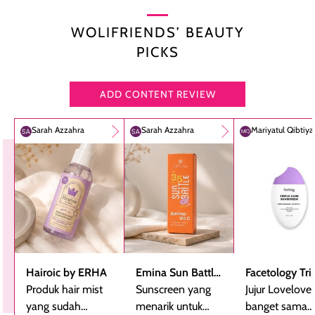
WOLIFRIENDS’ BEAUTY
PICKS
ADD CONTENT REVIEW
Sarah Azzahra
Sarah Azzahra
Mariyatul Qibtiy
Hairoic by ERHA
Emina Sun Battle
Facetology Tri
Produk hair mist
SPF 35 PA+++
Sunscreen yang
Care Sunscree
Jujur Lovelove
yang sudah
Bright Glow Fun
menarik untuk
SPF 40 PA+++
banget sama