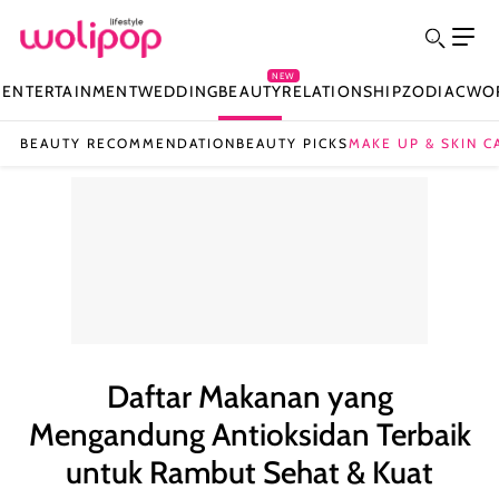
NEW
N
ENTERTAINMENT
WEDDING
BEAUTY
RELATIONSHIP
ZODIAC
WO
BEAUTY RECOMMENDATION
BEAUTY PICKS
MAKE UP & SKIN C
Daftar Makanan yang
Mengandung Antioksidan Terbaik
untuk Rambut Sehat & Kuat