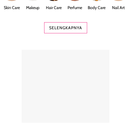
Skin Care
Makeup
Hair Care
Perfume
Body Care
Nail Art
SELENGKAPNYA