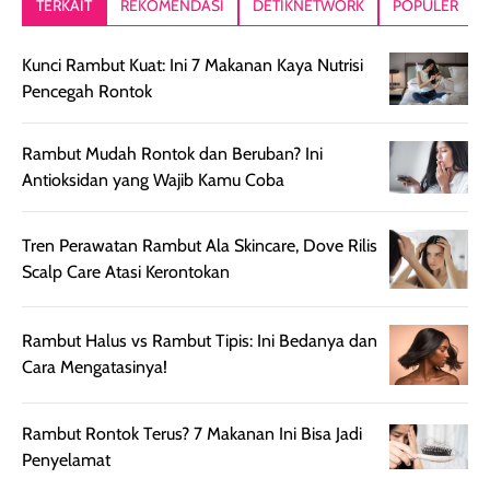
TERKAIT
REKOMENDASI
DETIKNETWORK
POPULER
setelah
akhir yang
pas buat nakar
digunakan.
nyaman tanpa
sunscreennya.
Kunci Rambut Kuat: Ini 7 Makanan Kaya Nutrisi
Wanginya tidak
terasa lengket
terus udah SP
Pencegah Rontok
terasa berlebihan
berlebihan. Varian
40 yang pasti
sehingga tetap
Bright Glow
cocok dipakai 
nyaman dipakai
memberikan efek
aktifitas outdo
Rambut Mudah Rontok dan Beruban? Ini
untuk aktivitas
akhir yang
juga. baru
Antioksidan yang Wajib Kamu Coba
harian, baik
membuat kulit
pemakaaian 6
sebelum maupun
tampak lebih
bulan tapi ker
Tren Perawatan Rambut Ala Skincare, Dove Rilis
setelah
cerah, namun
bersihnya mu
Scalp Care Atasi Kerontokan
beraktivitas di luar
hasilnya tetap
ku
ruangan. Selain
dapat berbeda
memberikan
pada setiap jenis
Rambut Halus vs Rambut Tipis: Ini Bedanya dan
aroma pada
kulit. Produk ini
Cara Mengatasinya!
rambut, produk ini
mengandung
juga membantu
Amino dan
Rambut Rontok Terus? 7 Makanan Ini Bisa Jadi
rambut terasa
Vitamin C, serta
Penyelamat
lebih halus dan
dilengkapi SPF 35