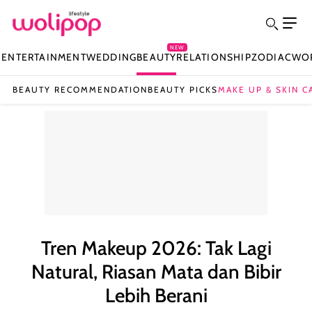
NEW
N
ENTERTAINMENT
WEDDING
BEAUTY
RELATIONSHIP
ZODIAC
WO
BEAUTY RECOMMENDATION
BEAUTY PICKS
MAKE UP & SKIN C
Tren Makeup 2026: Tak Lagi
Natural, Riasan Mata dan Bibir
Lebih Berani