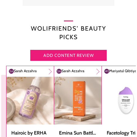
WOLIFRIENDS’ BEAUTY
PICKS
ADD CONTENT REVIEW
Sarah Azzahra
Sarah Azzahra
Mariyatul Qibtiy
Hairoic by ERHA
Emina Sun Battle
Facetology Tri