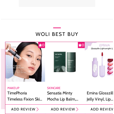
WOLI BEST BUY
0
0
MAKEUP
SKINCARE
TimePhoria
Sensatia Minty
Emina Glosszill
Timeless Fixion Skin
Mocha Lip Balm,
Jelly Vinyl, Lip
Tint Stick,
Pelembap Bibir
Cream Glossy
ADD REVIEW
ADD REVIEW
ADD REVIE
Foundation dan
dengan Aroma
Ringan dengan 