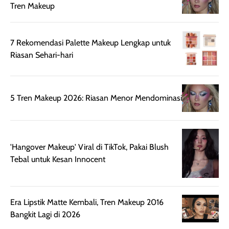
rambut terasa
Vitamin C, serta
Tren Makeup
lebih halus dan
dilengkapi SPF 35
mudah diatur
PA+++ untuk
setelah
membantu
7 Rekomendasi Palette Makeup Lengkap untuk
diaplikasikan.
melindungi kulit
Riasan Sehari-hari
Kemasannya
dari paparan sinar
praktis dengan
UV saat
botol spray yang
beraktivitas di
5 Tren Makeup 2026: Riasan Menor Mendominasi
mudah digunakan
siang hari.
dan cukup ringkas
Meskipun begitu,
untuk dibawa saat
sunscreen tetap
bepergian.
perlu diaplikasikan
'Hangover Makeup' Viral di TikTok, Pakai Blush
Semprotan yang
ulang sesuai
Tebal untuk Kesan Innocent
dihasilkan juga
kebutuhan agar
merata sehingga
perlindungannya
memudahkan
tetap optimal.
pengaplikasian
Karena baru
Era Lipstik Matte Kembali, Tren Makeup 2016
tanpa membuat
pertama kali
Bangkit Lagi di 2026
rambut terasa
mencoba, review