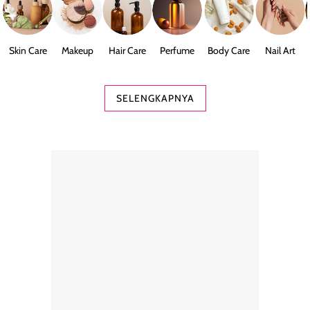
Skin Care
Makeup
Hair Care
Perfume
Body Care
Nail Art
SELENGKAPNYA