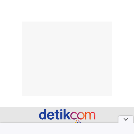
berat. Perlu
ini berfokus pada
diingat bahwa
kesan awal
ketahanan aroma
penggunaan.
dapat berbeda
Penilaian
pada setiap orang,
mengenai
tergantung jenis
performa dalam
rambut, aktivitas,
jangka panjang,
dan kondisi
seperti
lingkungan.
kenyamanan
Namun, dari
setelah
pengalaman
pemakaian rutin
penggunaan
atau
hingga repurchase
kecocokannya
beberapa kali,
pada berbagai
performanya
kondisi kulit,
terasa cukup
masih
konsisten untuk
memerlukan
penggunaan
penggunaan lebih
part of
sehari-hari.
lanjut.