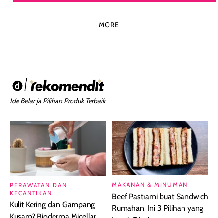
Concealer 2-in-1
Cokelat
Bibir Plumpy
MORE
Ide Belanja Pilihan Produk Terbaik
MAKANAN & MINUMAN
PERAWATAN DAN
KECANTIKAN
Beef Pastrami buat Sandwich
Kulit Kering dan Gampang
Rumahan, Ini 3 Pilihan yang
Kusam? Bioderma Micellar