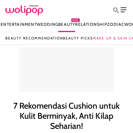
NEW
N
ENTERTAINMENT
WEDDING
BEAUTY
RELATIONSHIP
ZODIAC
WO
BEAUTY RECOMMENDATION
BEAUTY PICKS
MAKE UP & SKIN C
7 Rekomendasi Cushion untuk
Kulit Berminyak, Anti Kilap
Seharian!