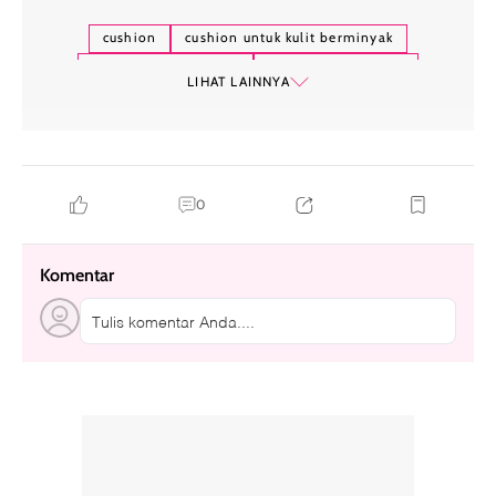
cushion
cushion untuk kulit berminyak
rekomendasi cushion
makeup tahan lama
LIHAT LAINNYA
kulit berminyak
0
Komentar
Tulis komentar Anda....