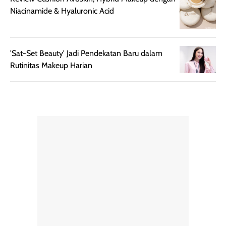
Niacinamide & Hyaluronic Acid
merata sehingga
perlindungannya
memudahkan
tetap optimal.
pengaplikasian
Karena baru
tanpa membuat
pertama kali
'Sat-Set Beauty' Jadi Pendekatan Baru dalam
rambut terasa
mencoba, review
Rutinitas Makeup Harian
berat. Perlu
ini berfokus pada
diingat bahwa
kesan awal
ketahanan aroma
penggunaan.
dapat berbeda
Penilaian
pada setiap orang,
mengenai
tergantung jenis
performa dalam
rambut, aktivitas,
jangka panjang,
dan kondisi
seperti
lingkungan.
kenyamanan
Namun, dari
setelah
pengalaman
pemakaian rutin
penggunaan
atau
hingga repurchase
kecocokannya