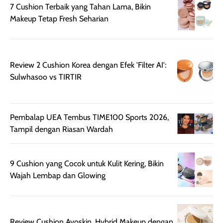
7 Cushion Terbaik yang Tahan Lama, Bikin
ruangan. Selain
dapat berbeda
Makeup Tetap Fresh Seharian
memberikan
pada setiap jenis
aroma pada
kulit. Produk ini
rambut, produk ini
mengandung
juga membantu
Amino dan
Review 2 Cushion Korea dengan Efek 'Filter AI':
rambut terasa
Vitamin C, serta
Sulwhasoo vs TIRTIR
lebih halus dan
dilengkapi SPF 35
mudah diatur
PA+++ untuk
setelah
membantu
diaplikasikan.
melindungi kulit
Pembalap UEA Tembus TIME100 Sports 2026,
Kemasannya
dari paparan sinar
Tampil dengan Riasan Wardah
praktis dengan
UV saat
botol spray yang
beraktivitas di
mudah digunakan
siang hari.
9 Cushion yang Cocok untuk Kulit Kering, Bikin
dan cukup ringkas
Meskipun begitu,
Wajah Lembap dan Glowing
untuk dibawa saat
sunscreen tetap
bepergian.
perlu diaplikasikan
Semprotan yang
ulang sesuai
Review Cushion Avoskin, Hybrid Makeup dengan
dihasilkan juga
kebutuhan agar