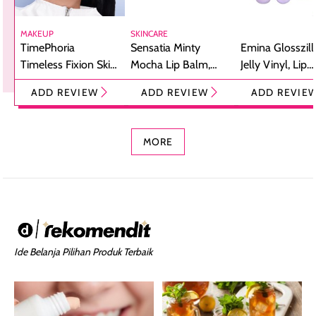
MAKEUP
SKINCARE
TimePhoria
Sensatia Minty
Emina Glosszill
Timeless Fixion Skin
Mocha Lip Balm,
Jelly Vinyl, Lip
Tint Stick,
Pelembap Bibir
Cream Glossy
ADD REVIEW
ADD REVIEW
ADD REVIE
Foundation dan
dengan Aroma
Ringan dengan 
Concealer 2-in-1
Cokelat
Bibir Plumpy
MORE
Ide Belanja Pilihan Produk Terbaik