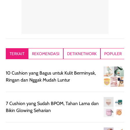
tetap masuk
bepergian. Dari
Kalau dipakai
dalam rutinitas.
penggunaan
dibawah mak
Hair mist ini
pertama,
juga ga peelin
memiliki aroma
teksturnya terasa
jadi nyaman gi
yang lembut dan
ringan dan mudah
Packagingnya 
memberikan
diratakan di kulit.
plastik tutup ul
kesan rambut
Produk juga
mutul botolny
lebih segar
memberikan hasil
meruncing jadi
TERKAIT
REKOMENDASI
DETIKNETWORK
POPULER
setelah
akhir yang
pas buat nakar
digunakan.
nyaman tanpa
sunscreennya.
Wanginya tidak
terasa lengket
terus udah SP
10 Cushion yang Bagus untuk Kulit Berminyak,
terasa berlebihan
berlebihan. Varian
40 yang pasti
Ringan dan Nggak Mudah Luntur
sehingga tetap
Bright Glow
cocok dipakai 
nyaman dipakai
memberikan efek
aktifitas outdo
untuk aktivitas
akhir yang
juga. baru
7 Cushion yang Sudah BPOM, Tahan Lama dan
harian, baik
membuat kulit
pemakaaian 6
Bikin Glowing Seharian
sebelum maupun
tampak lebih
bulan tapi ker
setelah
cerah, namun
bersihnya mu
beraktivitas di luar
hasilnya tetap
ku