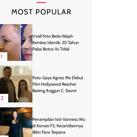
MOST POPULAR
Viral! Foto Beda Wajah
Kembar Identik: 20 Tahun
Pakai Botox Vs Tidak
1
Foto: Gaya Agnez Mo Debut
Film Hollywood Reacher
Bareng Anggun C. Sasmi
2
Penampilan Istri Vanness Wu
di Konser F3, Kecantikannya
Bikin Fans Terpana