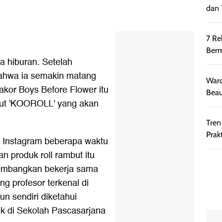
dan 
7 Re
Berm
a hiburan. Setelah
bahwa ia semakin matang
Ward
akor Boys Before Flower itu
Beau
mbut 'KOOROLL' yang akan
Tren
Prakt
n Instagram beberapa waktu
an produk roll rambut itu
kembangkan bekerja sama
g profesor terkenal di
 sendiri diketahui
k di Sekolah Pascasarjana