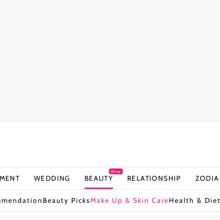
New
NMENT
WEDDING
BEAUTY
RELATIONSHIP
ZODIA
mmendation
Beauty Picks
Make Up & Skin Care
Health & Die