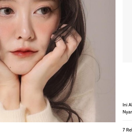
Ini 
Nyam
7 Re