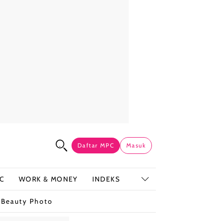
Daftar MPC
Masuk
C
WORK & MONEY
INDEKS
t
Beauty Photo