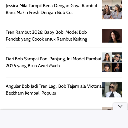
Jessica Mila Tampil Beda Dengan Gaya Rambut
diaplikasikan.
melindungi kulit
Baru, Makin Fresh Dengan Bob Cut
Kemasannya
dari paparan sinar
praktis dengan
UV saat
botol spray yang
beraktivitas di
Tren Rambut 2026: Baby Bob, Model Bob
mudah digunakan
siang hari.
Pendek yang Cocok untuk Rambut Keriting
dan cukup ringkas
Meskipun begitu,
untuk dibawa saat
sunscreen tetap
bepergian.
perlu diaplikasikan
Dari Bob Sampai Poni Panjang, Ini Model Rambut
Semprotan yang
ulang sesuai
2026 yang Bikin Awet Muda
dihasilkan juga
kebutuhan agar
merata sehingga
perlindungannya
memudahkan
tetap optimal.
Angular Bob Jadi Tren Lagi, Bob Tajam ala Victoria
pengaplikasian
Karena baru
Beckham Kembali Populer
tanpa membuat
pertama kali
rambut terasa
mencoba, review
berat. Perlu
ini berfokus pada
diingat bahwa
kesan awal
Prilly Latuconsina Kembali Pamer Rambut Baru,
ketahanan aroma
penggunaan.
Makin Fresh Dengan Pixie Bob