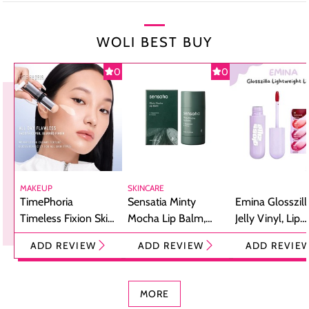
WOLI BEST BUY
0
0
MAKEUP
SKINCARE
TimePhoria
Sensatia Minty
Emina Glosszill
Timeless Fixion Skin
Mocha Lip Balm,
Jelly Vinyl, Lip
Tint Stick,
Pelembap Bibir
Cream Glossy
ADD REVIEW
ADD REVIEW
ADD REVIE
Foundation dan
dengan Aroma
Ringan dengan 
Concealer 2-in-1
Cokelat
Bibir Plumpy
MORE