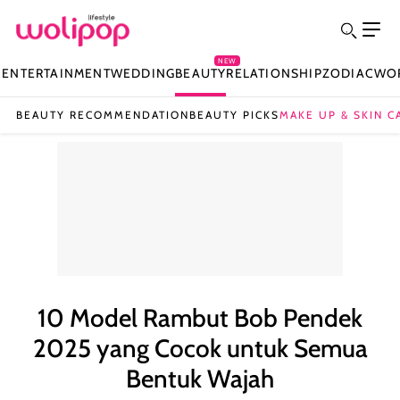
NEW
N
ENTERTAINMENT
WEDDING
BEAUTY
RELATIONSHIP
ZODIAC
WO
BEAUTY RECOMMENDATION
BEAUTY PICKS
MAKE UP & SKIN C
10 Model Rambut Bob Pendek
2025 yang Cocok untuk Semua
Bentuk Wajah