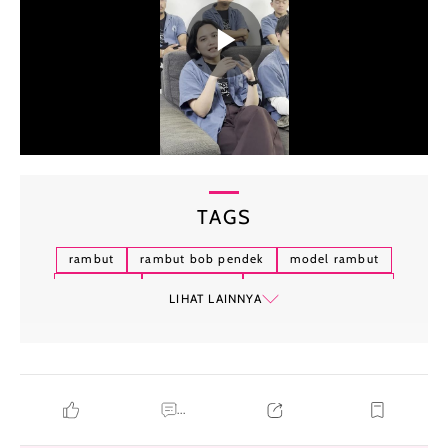
TAGS
rambut
rambut bob pendek
model rambut
blunt bob
layered bob
model rambut 2025
LIHAT LAINNYA
model rambut bob
potongan bob
gaya rambut
...