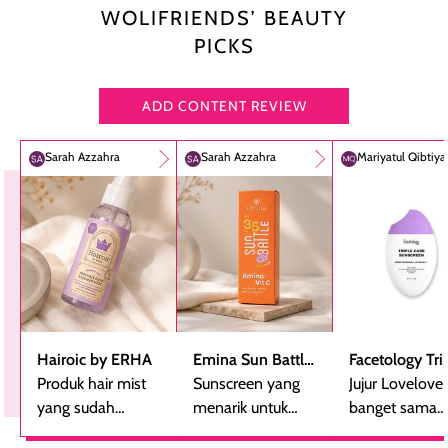
WOLIFRIENDS’ BEAUTY
PICKS
ADD CONTENT REVIEW
Sarah Azzahra
Sarah Azzahra
Mariyatul Qibtiy
Hairoic by ERHA
Emina Sun Battle
Facetology Tri
Produk hair mist
SPF 35 PA+++
Sunscreen yang
Care Sunscree
Jujur Lovelove
yang sudah
Bright Glow Fun
menarik untuk
SPF 40 PA+++
banget sama
beberapa kali
Size
dicoba, terutama
sunscreen iniii..