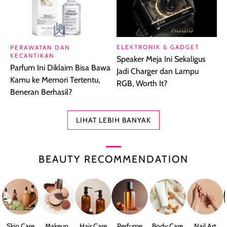
ELEKTRONIK & GADGET
PERAWATAN DAN
KECANTIKAN
Speaker Meja Ini Sekaligus
Parfum Ini Diklaim Bisa Bawa
Jadi Charger dan Lampu
Kamu ke Memori Tertentu,
RGB, Worth It?
Beneran Berhasil?
LIHAT LEBIH BANYAK
BEAUTY RECOMMENDATION
Skin Care
Makeup
Hair Care
Perfume
Body Care
Nail Art