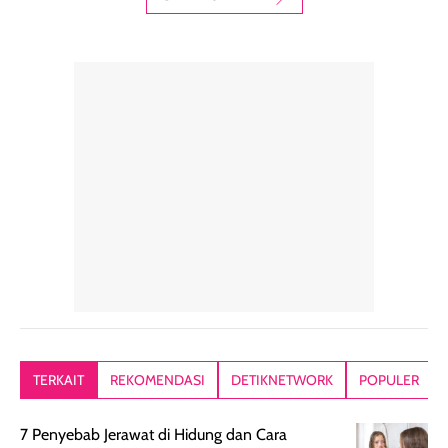
digunakan sebagai
harian dalam
milky lotion,
pelengkap
ukuran yang lebih
gampang
perawatan
praktis.
diratakan, ada
rambut sehari-
Kemasannya
sensai dinginy
hari. Pengalaman
ringkas sehingga
ada efek
penggunaan yang
mudah disimpan
lembabnya ju
konsisten menjadi
di dalam pouch
karna kulit aku
alasan produk ini
atau dibawa saat
kering meront
tetap masuk
bepergian. Dari
Kalau dipakai
dalam rutinitas.
penggunaan
dibawah mak
Hair mist ini
pertama,
juga ga peelin
memiliki aroma
teksturnya terasa
jadi nyaman gi
yang lembut dan
ringan dan mudah
Packagingnya 
memberikan
diratakan di kulit.
plastik tutup ul
kesan rambut
Produk juga
mutul botolny
lebih segar
memberikan hasil
meruncing jadi
TERKAIT
REKOMENDASI
DETIKNETWORK
POPULER
setelah
akhir yang
pas buat nakar
digunakan.
nyaman tanpa
sunscreennya.
7 Penyebab Jerawat di Hidung dan Cara
Wanginya tidak
terasa lengket
terus udah SP