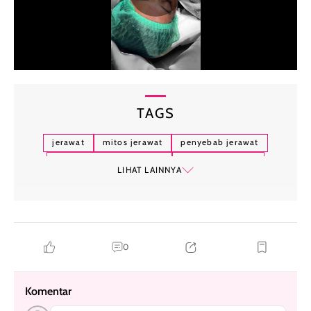
TAGS
jerawat
mitos jerawat
penyebab jerawat
jerawat di bawah hidung
perawatan wajah
LIHAT LAINNYA
0
Komentar