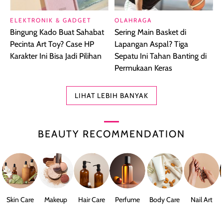
ELEKTRONIK & GADGET
OLAHRAGA
Bingung Kado Buat Sahabat
Sering Main Basket di
Pecinta Art Toy? Case HP
Lapangan Aspal? Tiga
Karakter Ini Bisa Jadi Pilihan
Sepatu Ini Tahan Banting di
Permukaan Keras
LIHAT LEBIH BANYAK
BEAUTY RECOMMENDATION
Skin Care
Makeup
Hair Care
Perfume
Body Care
Nail Art