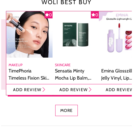
WOLI BEST BUY
0
0
MAKEUP
SKINCARE
TimePhoria
Sensatia Minty
Emina Glosszill
Timeless Fixion Skin
Mocha Lip Balm,
Jelly Vinyl, Lip
Tint Stick,
Pelembap Bibir
Cream Glossy
ADD REVIEW
ADD REVIEW
ADD REVIE
Foundation dan
dengan Aroma
Ringan dengan 
Concealer 2-in-1
Cokelat
Bibir Plumpy
MORE