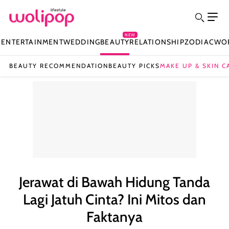
NEW
N
ENTERTAINMENT
WEDDING
BEAUTY
RELATIONSHIP
ZODIAC
WO
BEAUTY RECOMMENDATION
BEAUTY PICKS
MAKE UP & SKIN C
Jerawat di Bawah Hidung Tanda
Lagi Jatuh Cinta? Ini Mitos dan
Faktanya