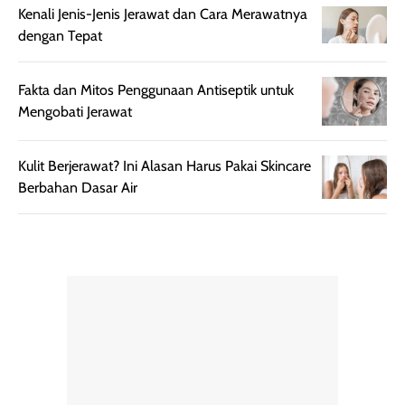
Kemasannya
dari paparan sinar
Kenali Jenis-Jenis Jerawat dan Cara Merawatnya
praktis dengan
UV saat
dengan Tepat
botol spray yang
beraktivitas di
mudah digunakan
siang hari.
dan cukup ringkas
Meskipun begitu,
Fakta dan Mitos Penggunaan Antiseptik untuk
untuk dibawa saat
sunscreen tetap
Mengobati Jerawat
bepergian.
perlu diaplikasikan
Semprotan yang
ulang sesuai
Kulit Berjerawat? Ini Alasan Harus Pakai Skincare
dihasilkan juga
kebutuhan agar
Berbahan Dasar Air
merata sehingga
perlindungannya
memudahkan
tetap optimal.
pengaplikasian
Karena baru
tanpa membuat
pertama kali
rambut terasa
mencoba, review
berat. Perlu
ini berfokus pada
diingat bahwa
kesan awal
ketahanan aroma
penggunaan.
dapat berbeda
Penilaian
pada setiap orang,
mengenai