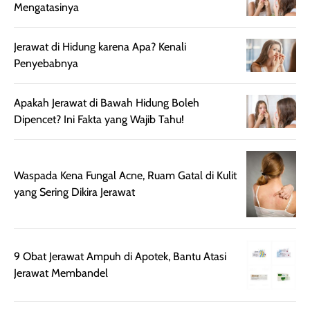
Mengatasinya
terasa berlebihan
berlebihan. Varian
40 yang pasti
sehingga tetap
Bright Glow
cocok dipakai 
nyaman dipakai
memberikan efek
aktifitas outdo
Jerawat di Hidung karena Apa? Kenali
untuk aktivitas
akhir yang
juga. baru
Penyebabnya
harian, baik
membuat kulit
pemakaaian 6
sebelum maupun
tampak lebih
bulan tapi ker
Apakah Jerawat di Bawah Hidung Boleh
setelah
cerah, namun
bersihnya mu
Dipencet? Ini Fakta yang Wajib Tahu!
beraktivitas di luar
hasilnya tetap
ku
ruangan. Selain
dapat berbeda
memberikan
pada setiap jenis
Waspada Kena Fungal Acne, Ruam Gatal di Kulit
aroma pada
kulit. Produk ini
yang Sering Dikira Jerawat
rambut, produk ini
mengandung
juga membantu
Amino dan
rambut terasa
Vitamin C, serta
lebih halus dan
dilengkapi SPF 35
9 Obat Jerawat Ampuh di Apotek, Bantu Atasi
mudah diatur
PA+++ untuk
Jerawat Membandel
setelah
membantu
diaplikasikan.
melindungi kulit