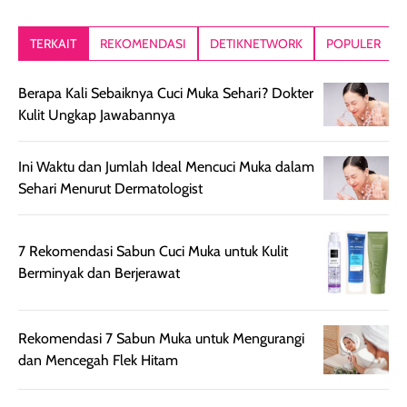
kesan rambut
Produk juga
mutul botolny
lebih segar
memberikan hasil
meruncing jadi
TERKAIT
REKOMENDASI
DETIKNETWORK
POPULER
setelah
akhir yang
pas buat nakar
digunakan.
nyaman tanpa
sunscreennya.
Berapa Kali Sebaiknya Cuci Muka Sehari? Dokter
Wanginya tidak
terasa lengket
terus udah SP
Kulit Ungkap Jawabannya
terasa berlebihan
berlebihan. Varian
40 yang pasti
sehingga tetap
Bright Glow
cocok dipakai 
nyaman dipakai
memberikan efek
aktifitas outdo
Ini Waktu dan Jumlah Ideal Mencuci Muka dalam
untuk aktivitas
akhir yang
juga. baru
Sehari Menurut Dermatologist
harian, baik
membuat kulit
pemakaaian 6
sebelum maupun
tampak lebih
bulan tapi ker
7 Rekomendasi Sabun Cuci Muka untuk Kulit
setelah
cerah, namun
bersihnya mu
Berminyak dan Berjerawat
beraktivitas di luar
hasilnya tetap
ku
ruangan. Selain
dapat berbeda
memberikan
pada setiap jenis
Rekomendasi 7 Sabun Muka untuk Mengurangi
aroma pada
kulit. Produk ini
dan Mencegah Flek Hitam
rambut, produk ini
mengandung
juga membantu
Amino dan
rambut terasa
Vitamin C, serta