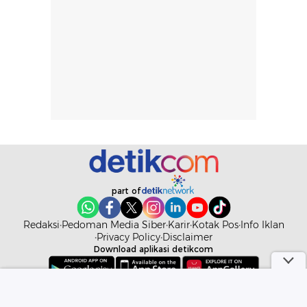
berat. Perlu
ini berfokus pada
diingat bahwa
kesan awal
ketahanan aroma
penggunaan.
dapat berbeda
Penilaian
pada setiap orang,
mengenai
tergantung jenis
performa dalam
rambut, aktivitas,
jangka panjang,
dan kondisi
seperti
lingkungan.
kenyamanan
Namun, dari
setelah
pengalaman
pemakaian rutin
penggunaan
atau
part of
hingga repurchase
kecocokannya
beberapa kali,
pada berbagai
Redaksi
Pedoman Media Siber
Karir
Kotak Pos
Info Iklan
performanya
kondisi kulit,
Privacy Policy
Disclaimer
Download aplikasi detikcom
terasa cukup
masih
konsisten untuk
memerlukan
penggunaan
penggunaan lebih
Copyright @ 2026 detikcom. All right reserved
sehari-hari.
lanjut.