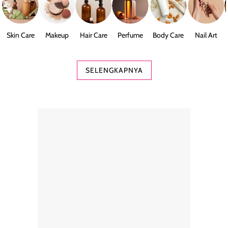
Skin Care
Makeup
Hair Care
Perfume
Body Care
Nail Art
SELENGKAPNYA