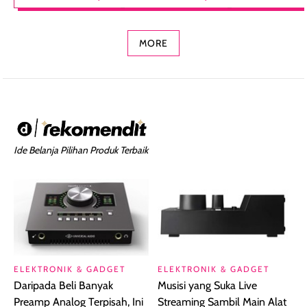
Foundation dan
dengan Aroma
Ringan dengan 
Concealer 2-in-1
Cokelat
Bibir Plumpy
MORE
Ide Belanja Pilihan Produk Terbaik
ELEKTRONIK & GADGET
ELEKTRONIK & GADGET
Daripada Beli Banyak
Musisi yang Suka Live
Preamp Analog Terpisah, Ini
Streaming Sambil Main Alat