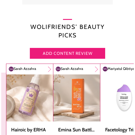
WOLIFRIENDS’ BEAUTY
PICKS
ADD CONTENT REVIEW
Sarah Azzahra
Sarah Azzahra
Mariyatul Qibtiy
Hairoic by ERHA
Emina Sun Battle
Facetology Tri