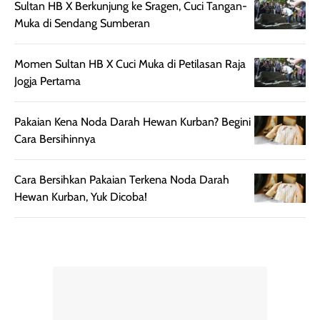
Sultan HB X Berkunjung ke Sragen, Cuci Tangan-
lebih halus dan
dilengkapi SPF 35
Muka di Sendang Sumberan
mudah diatur
PA+++ untuk
setelah
membantu
Momen Sultan HB X Cuci Muka di Petilasan Raja
diaplikasikan.
melindungi kulit
Jogja Pertama
Kemasannya
dari paparan sinar
praktis dengan
UV saat
botol spray yang
beraktivitas di
Pakaian Kena Noda Darah Hewan Kurban? Begini
mudah digunakan
siang hari.
Cara Bersihinnya
dan cukup ringkas
Meskipun begitu,
untuk dibawa saat
sunscreen tetap
Cara Bersihkan Pakaian Terkena Noda Darah
bepergian.
perlu diaplikasikan
Hewan Kurban, Yuk Dicoba!
Semprotan yang
ulang sesuai
dihasilkan juga
kebutuhan agar
merata sehingga
perlindungannya
memudahkan
tetap optimal.
pengaplikasian
Karena baru
tanpa membuat
pertama kali
rambut terasa
mencoba, review