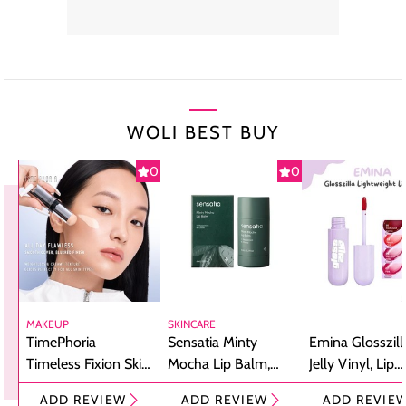
WOLI BEST BUY
0
0
MAKEUP
SKINCARE
TimePhoria
Sensatia Minty
Emina Glosszill
Timeless Fixion Skin
Mocha Lip Balm,
Jelly Vinyl, Lip
Tint Stick,
Pelembap Bibir
Cream Glossy
ADD REVIEW
ADD REVIEW
ADD REVIE