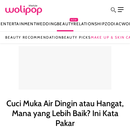
NEW
N
ENTERTAINMENT
WEDDING
BEAUTY
RELATIONSHIP
ZODIAC
WO
BEAUTY RECOMMENDATION
BEAUTY PICKS
MAKE UP & SKIN C
Cuci Muka Air Dingin atau Hangat,
Mana yang Lebih Baik? Ini Kata
Pakar