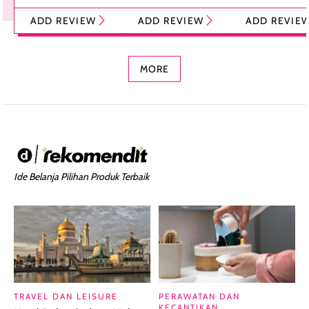
Tint Stick,
Pelembap Bibir
Cream Glossy
ADD REVIEW
ADD REVIEW
ADD REVIE
Foundation dan
dengan Aroma
Ringan dengan 
Concealer 2-in-1
Cokelat
Bibir Plumpy
MORE
Ide Belanja Pilihan Produk Terbaik
TRAVEL DAN LEISURE
PERAWATAN DAN
KECANTIKAN