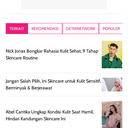
yang lembut dan
ringan dan mudah
Packagingnya 
memberikan
diratakan di kulit.
plastik tutup ul
kesan rambut
Produk juga
mutul botolny
lebih segar
memberikan hasil
meruncing jadi
TERKAIT
REKOMENDASI
DETIKNETWORK
POPULER
setelah
akhir yang
pas buat nakar
digunakan.
nyaman tanpa
sunscreennya.
Wanginya tidak
terasa lengket
terus udah SP
Nick Jonas Bongkar Rahasia Kulit Sehat, 9 Tahap
terasa berlebihan
berlebihan. Varian
40 yang pasti
Skincare Routine
sehingga tetap
Bright Glow
cocok dipakai 
nyaman dipakai
memberikan efek
aktifitas outdo
untuk aktivitas
akhir yang
juga. baru
harian, baik
membuat kulit
pemakaaian 6
Jangan Salah Pilih, Ini Skincare untuk Kulit Sensitif,
sebelum maupun
tampak lebih
bulan tapi ker
Berminyak & Berjerawat
setelah
cerah, namun
bersihnya mu
beraktivitas di luar
hasilnya tetap
ku
ruangan. Selain
dapat berbeda
Abel Cantika Ungkap Kondisi Kulit Saat Hamil,
memberikan
pada setiap jenis
Hindari Kandungan Skincare Ini
aroma pada
kulit. Produk ini