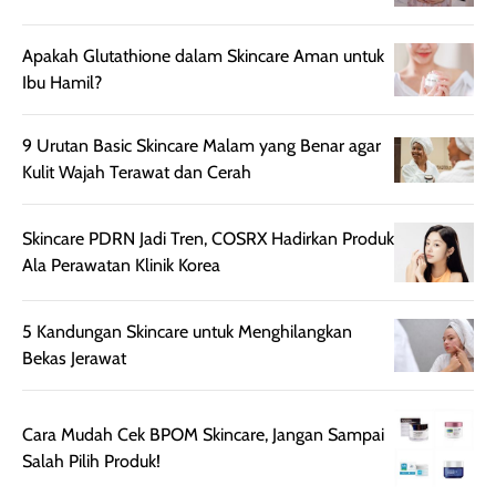
rambut, produk ini
mengandung
juga membantu
Amino dan
Apakah Glutathione dalam Skincare Aman untuk
rambut terasa
Vitamin C, serta
Ibu Hamil?
lebih halus dan
dilengkapi SPF 35
mudah diatur
PA+++ untuk
setelah
membantu
9 Urutan Basic Skincare Malam yang Benar agar
diaplikasikan.
melindungi kulit
Kulit Wajah Terawat dan Cerah
Kemasannya
dari paparan sinar
praktis dengan
UV saat
Skincare PDRN Jadi Tren, COSRX Hadirkan Produk
botol spray yang
beraktivitas di
Ala Perawatan Klinik Korea
mudah digunakan
siang hari.
dan cukup ringkas
Meskipun begitu,
untuk dibawa saat
sunscreen tetap
5 Kandungan Skincare untuk Menghilangkan
bepergian.
perlu diaplikasikan
Bekas Jerawat
Semprotan yang
ulang sesuai
dihasilkan juga
kebutuhan agar
merata sehingga
perlindungannya
Cara Mudah Cek BPOM Skincare, Jangan Sampai
memudahkan
tetap optimal.
Salah Pilih Produk!
pengaplikasian
Karena baru