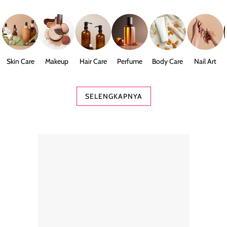
Skin Care
Makeup
Hair Care
Perfume
Body Care
Nail Art
SELENGKAPNYA