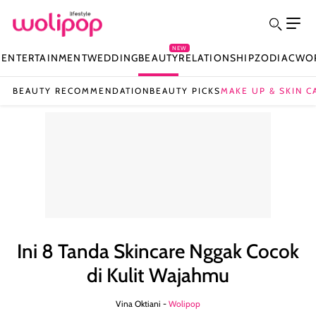
NEW
N
ENTERTAINMENT
WEDDING
BEAUTY
RELATIONSHIP
ZODIAC
WO
BEAUTY RECOMMENDATION
BEAUTY PICKS
MAKE UP & SKIN C
Ini 8 Tanda Skincare Nggak Cocok
di Kulit Wajahmu
Vina Oktiani -
Wolipop