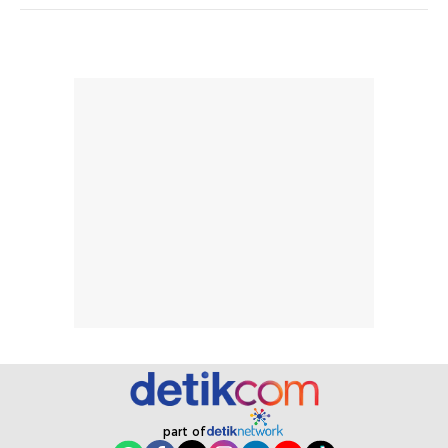
tanpa membuat
pertama kali
rambut terasa
mencoba, review
berat. Perlu
ini berfokus pada
diingat bahwa
kesan awal
ketahanan aroma
penggunaan.
dapat berbeda
Penilaian
pada setiap orang,
mengenai
tergantung jenis
performa dalam
rambut, aktivitas,
jangka panjang,
dan kondisi
seperti
lingkungan.
kenyamanan
Namun, dari
setelah
pengalaman
pemakaian rutin
penggunaan
atau
hingga repurchase
kecocokannya
beberapa kali,
pada berbagai
performanya
kondisi kulit,
terasa cukup
masih
part of
konsisten untuk
memerlukan