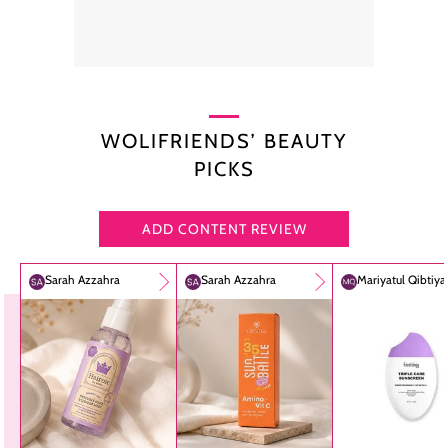
WOLIFRIENDS’ BEAUTY
PICKS
ADD CONTENT REVIEW
Sarah Azzahra
Sarah Azzahra
Mariyatul Qibtiy