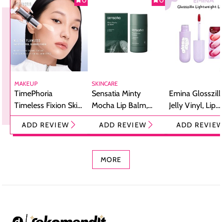
MAKEUP
SKINCARE
TimePhoria
Sensatia Minty
Emina Glosszill
Timeless Fixion Skin
Mocha Lip Balm,
Jelly Vinyl, Lip
Tint Stick,
Pelembap Bibir
Cream Glossy
ADD REVIEW
ADD REVIEW
ADD REVIE
Foundation dan
dengan Aroma
Ringan dengan 
Concealer 2-in-1
Cokelat
Bibir Plumpy
MORE