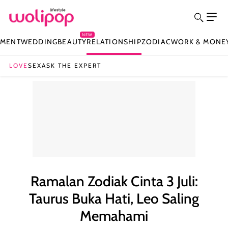
NEW
NMENT
WEDDING
BEAUTY
RELATIONSHIP
ZODIAC
WORK & MONE
LOVE
SEX
ASK THE EXPERT
Ramalan Zodiak Cinta 3 Juli:
Taurus Buka Hati, Leo Saling
Memahami