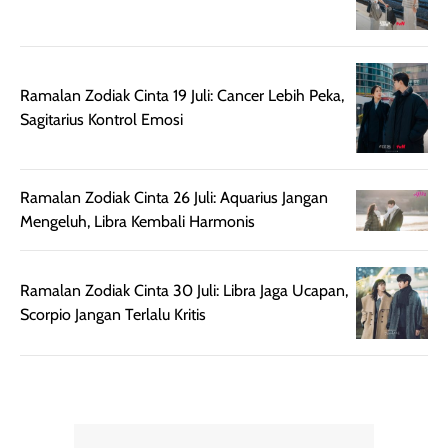
tampilan flawless,
Shade Carame
ringan, dan
juga pas di kuli
berkelas —
bikin complex
sempurna untuk
terlihat hangat
Ramalan Zodiak Cinta 19 Juli: Cancer Lebih Peka,
daily look
dan natural. Kalau
Sagitarius Kontrol Emosi
maupun acara
kamu suka
spesial.
makeup yang
ringan dengan
Ramalan Zodiak Cinta 26 Juli: Aquarius Jangan
hasil natural,
Mengeluh, Libra Kembali Harmonis
menurutku E
Skin Tint ini wa
banget dicoba.
Ramalan Zodiak Cinta 30 Juli: Libra Jaga Ucapan,
Scorpio Jangan Terlalu Kritis