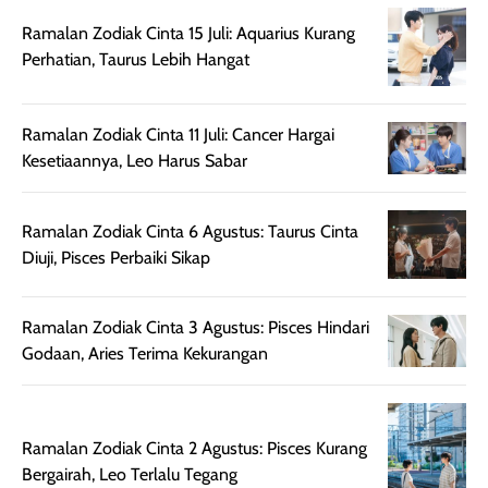
elegan dan tipis,
Pokonya produk
nya benar-ben
meski agak rapuh
suncreen ter- the
skin like but
Ramalan Zodiak Cinta 15 Juli: Aquarius Kurang
jika sering dibawa
best sejauh ini dari
better. Kulit te
Perhatian, Taurus Lebih Hangat
bepergian. Daya
wardah. You guys
terlihat seperti
tahannya bagus
must try this one
kulit asli, cuma
untuk kulit normal
💖💕✨.
lebih rata, seha
Ramalan Zodiak Cinta 11 Juli: Cancer Hargai
hingga kombinasi,
dan fresh. Coc
Kesetiaannya, Leo Harus Sabar
namun pada kulit
banget buat
sangat berminyak
dipakai daily, b
Ramalan Zodiak Cinta 6 Agustus: Taurus Cinta
mungkin butuh
ke kantor, kulia
Diuji, Pisces Perbaiki Sikap
touch-up setelah
ataupun sekad
beberapa jam.
jalan santai. Plus
Meski harganya
point lainnya,
Ramalan Zodiak Cinta 3 Agustus: Pisces Hindari
cukup tinggi,
produk ini juga
Godaan, Aries Terima Kekurangan
kualitasnya
minim oksidasi
sepadan. Bedak
jadi warnanya
ini cocok untuk
tetap stabil
kamu yang
setelah beber
Ramalan Zodiak Cinta 2 Agustus: Pisces Kurang
menginginkan
jam dipakai.
Bergairah, Leo Terlalu Tegang