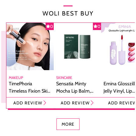
WOLI BEST BUY
0
0
MAKEUP
SKINCARE
TimePhoria
Sensatia Minty
Emina Glosszill
Timeless Fixion Skin
Mocha Lip Balm,
Jelly Vinyl, Lip
Tint Stick,
Pelembap Bibir
Cream Glossy
ADD REVIEW
ADD REVIEW
ADD REVIE
Foundation dan
dengan Aroma
Ringan dengan 
Concealer 2-in-1
Cokelat
Bibir Plumpy
MORE