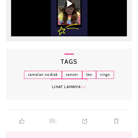
TAGS
ramalan zodiak
cancer
leo
virgo
zodiak hari ini
LIHAT LAINNYA
...