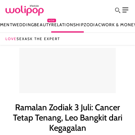
NEW
NMENT
WEDDING
BEAUTY
RELATIONSHIP
ZODIAC
WORK & MONE
LOVE
SEX
ASK THE EXPERT
Ramalan Zodiak 3 Juli: Cancer
Tetap Tenang, Leo Bangkit dari
Kegagalan