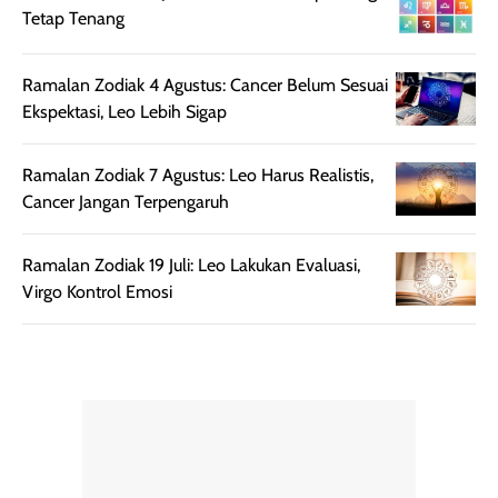
rambut terasa
Vitamin C, serta
Tetap Tenang
lebih halus dan
dilengkapi SPF 35
mudah diatur
PA+++ untuk
setelah
membantu
Ramalan Zodiak 4 Agustus: Cancer Belum Sesuai
diaplikasikan.
melindungi kulit
Ekspektasi, Leo Lebih Sigap
Kemasannya
dari paparan sinar
praktis dengan
UV saat
Ramalan Zodiak 7 Agustus: Leo Harus Realistis,
botol spray yang
beraktivitas di
Cancer Jangan Terpengaruh
mudah digunakan
siang hari.
dan cukup ringkas
Meskipun begitu,
Ramalan Zodiak 19 Juli: Leo Lakukan Evaluasi,
untuk dibawa saat
sunscreen tetap
Virgo Kontrol Emosi
bepergian.
perlu diaplikasikan
Semprotan yang
ulang sesuai
dihasilkan juga
kebutuhan agar
merata sehingga
perlindungannya
memudahkan
tetap optimal.
pengaplikasian
Karena baru
tanpa membuat
pertama kali
rambut terasa
mencoba, review