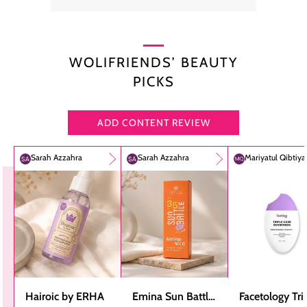
WOLIFRIENDS’ BEAUTY
PICKS
ADD CONTENT REVIEW
Sarah Azzahra
Sarah Azzahra
Mariyatul Qibtiy
Hairoic by ERHA
Emina Sun Battle
Facetology Tri