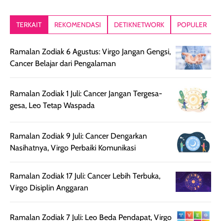
kesan rambut
Produk juga
mutul botolny
lebih segar
memberikan hasil
meruncing jadi
TERKAIT
REKOMENDASI
DETIKNETWORK
POPULER
setelah
akhir yang
pas buat nakar
digunakan.
nyaman tanpa
sunscreennya.
Ramalan Zodiak 6 Agustus: Virgo Jangan Gengsi,
Wanginya tidak
terasa lengket
terus udah SP
Cancer Belajar dari Pengalaman
terasa berlebihan
berlebihan. Varian
40 yang pasti
sehingga tetap
Bright Glow
cocok dipakai 
nyaman dipakai
memberikan efek
aktifitas outdo
Ramalan Zodiak 1 Juli: Cancer Jangan Tergesa-
untuk aktivitas
akhir yang
juga. baru
gesa, Leo Tetap Waspada
harian, baik
membuat kulit
pemakaaian 6
sebelum maupun
tampak lebih
bulan tapi ker
Ramalan Zodiak 9 Juli: Cancer Dengarkan
setelah
cerah, namun
bersihnya mu
Nasihatnya, Virgo Perbaiki Komunikasi
beraktivitas di luar
hasilnya tetap
ku
ruangan. Selain
dapat berbeda
memberikan
pada setiap jenis
Ramalan Zodiak 17 Juli: Cancer Lebih Terbuka,
aroma pada
kulit. Produk ini
Virgo Disiplin Anggaran
rambut, produk ini
mengandung
juga membantu
Amino dan
Ramalan Zodiak 7 Juli: Leo Beda Pendapat, Virgo