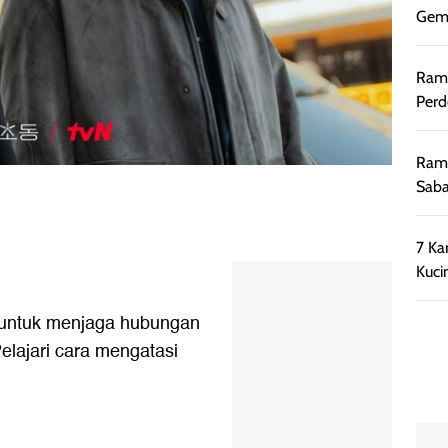
Gemi
Rama
Perd
Rama
Saba
7 Ka
Kuci
 untuk menjaga hubungan
elajari cara mengatasi