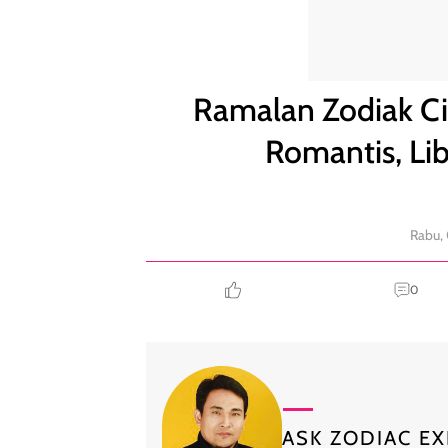
Ramalan Zodiak Cinta 1 Juli: Capricorn Makin Roma
Ramalan Zodiak Cin
Romantis, Li
Rabu, 
0
ASK ZODIAC EX