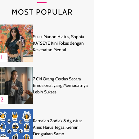
MOST POPULAR
Susul Manon Hiatus, Sophia
KATSEYE Kini Fokus dengan
Kesehatan Mental
1
7 Ciri Orang Cerdas Secara
Emosional yang Membuatnya
Lebih Sukses
2
Ramalan Zodiak 8 Agustus:
Aries Harus Tegas, Gemini
Dengarkan Saran