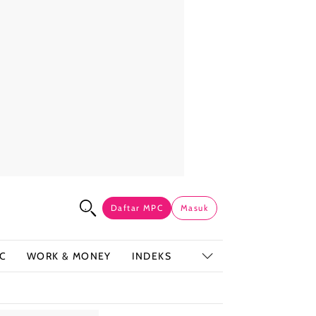
Daftar MPC
Masuk
C
WORK & MONEY
INDEKS