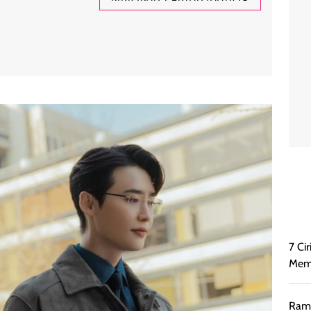
7 Ci
Memb
Rama