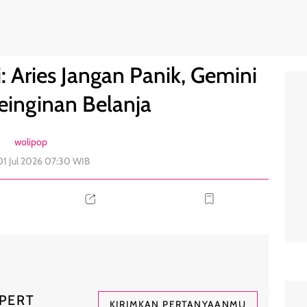
ontrol Keinginan Belanja
0
: Aries Jangan Panik, Gemini
einginan Belanja
wolipop
01 Jul 2026 07:30 WIB
PERT
KIRIMKAN PERTANYAANMU