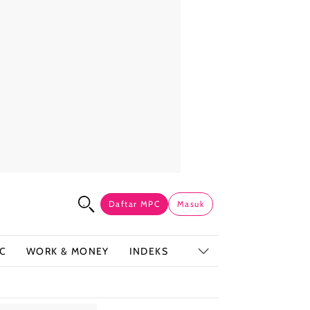
Daftar MPC
Masuk
C
WORK & MONEY
INDEKS