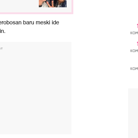
erobosan baru meski ide
in.
KOM
NT
KOM
KOM