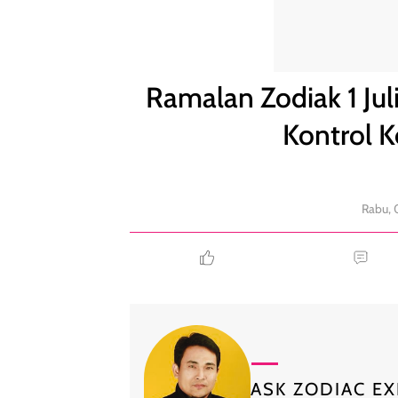
Ramalan Zodiak 1 Juli: Aries Jangan Panik, Gemini K
Ramalan Zodiak 1 Juli
Kontrol K
Rabu, 
ASK ZODIAC EX