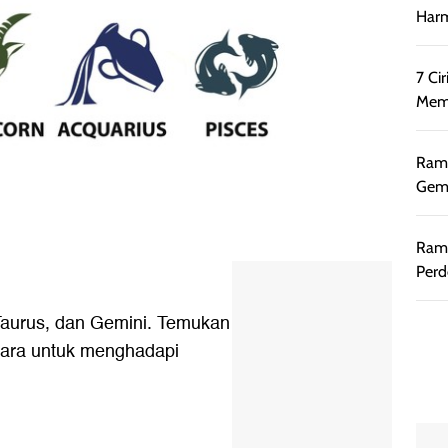
Harm
7 Ci
Memb
Rama
Gemi
Rama
Perd
 Taurus, dan Gemini. Temukan
mara untuk menghadapi