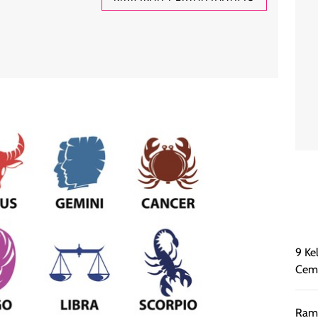
9 Ke
Cemb
Rama