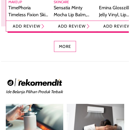
MAKEUP
SKINCARE
TimePhoria
Sensatia Minty
Emina Glosszill
Timeless Fixion Skin
Mocha Lip Balm,
Jelly Vinyl, Lip
Tint Stick,
Pelembap Bibir
Cream Glossy
ADD REVIEW
ADD REVIEW
ADD REVIE
Foundation dan
dengan Aroma
Ringan dengan 
Concealer 2-in-1
Cokelat
Bibir Plumpy
MORE
Ide Belanja Pilihan Produk Terbaik