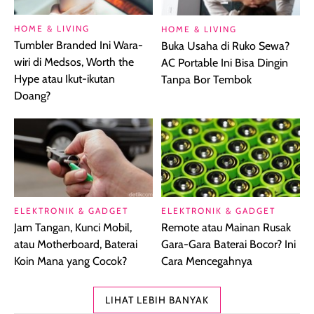
HOME & LIVING
HOME & LIVING
Tumbler Branded Ini Wara-
Buka Usaha di Ruko Sewa?
wiri di Medsos, Worth the
AC Portable Ini Bisa Dingin
Hype atau Ikut-ikutan
Tanpa Bor Tembok
Doang?
ELEKTRONIK & GADGET
ELEKTRONIK & GADGET
Jam Tangan, Kunci Mobil,
Remote atau Mainan Rusak
atau Motherboard, Baterai
Gara-Gara Baterai Bocor? Ini
Koin Mana yang Cocok?
Cara Mencegahnya
LIHAT LEBIH BANYAK