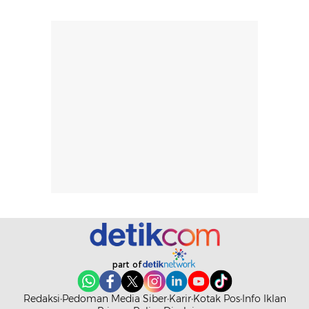
bepergian.
perlu diaplikasikan
Semprotan yang
ulang sesuai
dihasilkan juga
kebutuhan agar
merata sehingga
perlindungannya
memudahkan
tetap optimal.
pengaplikasian
Karena baru
tanpa membuat
pertama kali
rambut terasa
mencoba, review
berat. Perlu
ini berfokus pada
diingat bahwa
kesan awal
ketahanan aroma
penggunaan.
dapat berbeda
Penilaian
pada setiap orang,
mengenai
tergantung jenis
performa dalam
rambut, aktivitas,
jangka panjang,
dan kondisi
seperti
part of
lingkungan.
kenyamanan
Namun, dari
setelah
Redaksi
Pedoman Media Siber
Karir
Kotak Pos
Info Iklan