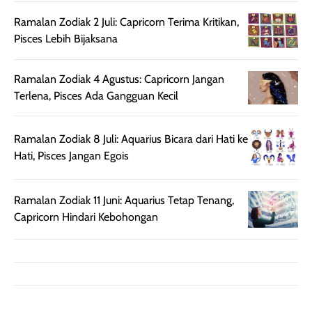
sebelum maupun
tampak lebih
bulan tapi ker
Ramalan Zodiak 2 Juli: Capricorn Terima Kritikan,
setelah
cerah, namun
bersihnya mu
Pisces Lebih Bijaksana
beraktivitas di luar
hasilnya tetap
ku
ruangan. Selain
dapat berbeda
memberikan
pada setiap jenis
Ramalan Zodiak 4 Agustus: Capricorn Jangan
aroma pada
kulit. Produk ini
Terlena, Pisces Ada Gangguan Kecil
rambut, produk ini
mengandung
juga membantu
Amino dan
Ramalan Zodiak 8 Juli: Aquarius Bicara dari Hati ke
rambut terasa
Vitamin C, serta
Hati, Pisces Jangan Egois
lebih halus dan
dilengkapi SPF 35
mudah diatur
PA+++ untuk
setelah
membantu
Ramalan Zodiak 11 Juni: Aquarius Tetap Tenang,
diaplikasikan.
melindungi kulit
Capricorn Hindari Kebohongan
Kemasannya
dari paparan sinar
praktis dengan
UV saat
botol spray yang
beraktivitas di
mudah digunakan
siang hari.
dan cukup ringkas
Meskipun begitu,
untuk dibawa saat
sunscreen tetap