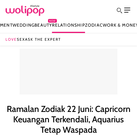
NEW
NMENT
WEDDING
BEAUTY
RELATIONSHIP
ZODIAC
WORK & MONE
LOVE
SEX
ASK THE EXPERT
Ramalan Zodiak 22 Juni: Capricorn
Keuangan Terkendali, Aquarius
Tetap Waspada