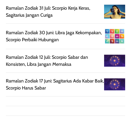
sebelum maupun
tampak lebih
bulan tapi ker
setelah
cerah, namun
bersihnya mu
Ramalan Zodiak 31 Juli: Scorpio Kerja Keras,
beraktivitas di luar
hasilnya tetap
ku
Sagitarius Jangan Curiga
ruangan. Selain
dapat berbeda
memberikan
pada setiap jenis
Ramalan Zodiak 30 Juni: Libra Jaga Kekompakan,
aroma pada
kulit. Produk ini
Scorpio Perbaiki Hubungan
rambut, produk ini
mengandung
juga membantu
Amino dan
rambut terasa
Vitamin C, serta
Ramalan Zodiak 12 Juli: Scorpio Sabar dan
lebih halus dan
dilengkapi SPF 35
Konsisten, Libra Jangan Memaksa
mudah diatur
PA+++ untuk
setelah
membantu
Ramalan Zodiak 17 Juni: Sagitarius Ada Kabar Baik,
diaplikasikan.
melindungi kulit
Scorpio Harus Sabar
Kemasannya
dari paparan sinar
praktis dengan
UV saat
botol spray yang
beraktivitas di
mudah digunakan
siang hari.
dan cukup ringkas
Meskipun begitu,
untuk dibawa saat
sunscreen tetap