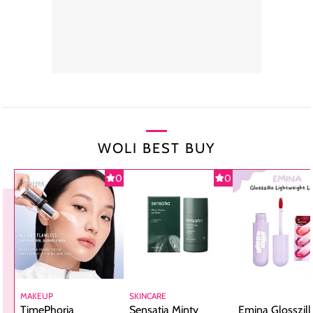
WOLI BEST BUY
0
0
MAKEUP
SKINCARE
TimePhoria
Sensatia Minty
Emina Glosszill