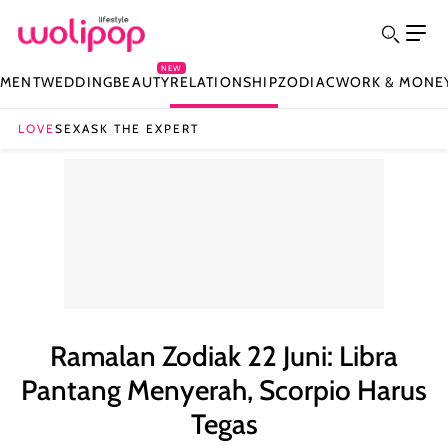
NEW
NMENT
WEDDING
BEAUTY
RELATIONSHIP
ZODIAC
WORK & MONE
LOVE
SEX
ASK THE EXPERT
Ramalan Zodiak 22 Juni: Libra
Pantang Menyerah, Scorpio Harus
Tegas