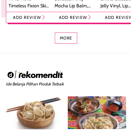
Timeless Fixion Skin
Mocha Lip Balm,
Jelly Vinyl, Lip
Tint Stick,
Pelembap Bibir
Cream Glossy
ADD REVIEW
ADD REVIEW
ADD REVIE
Foundation dan
dengan Aroma
Ringan dengan 
Concealer 2-in-1
Cokelat
Bibir Plumpy
MORE
Ide Belanja Pilihan Produk Terbaik