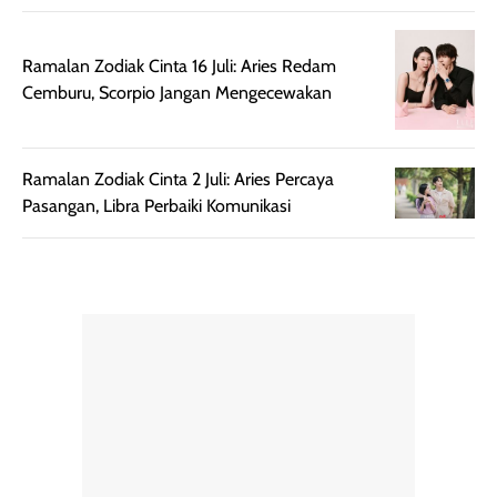
maupun acara
kamu suka
spesial.
makeup yang
ringan dengan
Ramalan Zodiak Cinta 16 Juli: Aries Redam
hasil natural,
Cemburu, Scorpio Jangan Mengecewakan
menurutku E
Skin Tint ini wa
banget dicoba.
Ramalan Zodiak Cinta 2 Juli: Aries Percaya
Pasangan, Libra Perbaiki Komunikasi