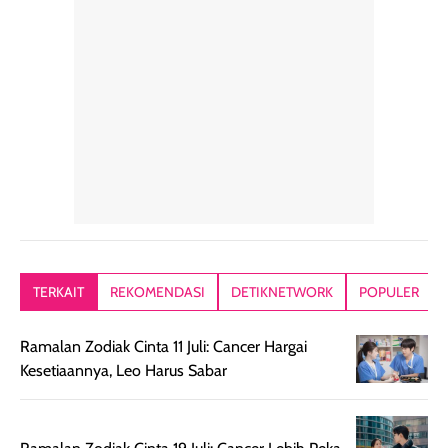
blur filter.
apalagi di musim
Teksturnya rin
Teksturnya ringan,
yang lagi panas
gampang
lembut, dan
panasnya ini.
dibaurkan paka
mudah dibaurkan
Teksturny blend-
jari, sponge,
tanpa terasa
able, tidak ada
ataupun brush
tebal. Hasil
wangi yang
Pas diaplikasi
akhirnya satin-
menyengat dan
langsung
matte, membuat
bikin kulit kita
menyatu di kuli
wajah tampak
terasa halus dan
jadi hasilnya
mulus dan segar
menyamarkan
kelihatan natur
tanpa terlihat
pori pori, enak
tanpa terasa
kering. Kemasan
banget dipakai
berat. Yang paling
TERKAIT
REKOMENDASI
DETIKNETWORK
POPULER
rose gold-nya
sebelum make up.
aku suka, finis
elegan dan tipis,
Pokonya produk
nya benar-ben
Ramalan Zodiak Cinta 11 Juli: Cancer Hargai
meski agak rapuh
suncreen ter- the
skin like but
Kesetiaannya, Leo Harus Sabar
jika sering dibawa
best sejauh ini dari
better. Kulit te
bepergian. Daya
wardah. You guys
terlihat seperti
tahannya bagus
must try this one
kulit asli, cuma