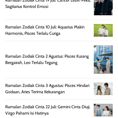
Ramalan Zodiak Cinta 19 Juli: Cancer Lebih Peka,
untuk kulit normal
💖💕✨.
lebih rata, seha
Sagitarius Kontrol Emosi
hingga kombinasi,
dan fresh. Coc
namun pada kulit
banget buat
sangat berminyak
dipakai daily, b
mungkin butuh
ke kantor, kulia
Ramalan Zodiak Cinta 10 Juli: Aquarius Makin
touch-up setelah
ataupun sekad
Harmonis, Pisces Terlalu Curiga
beberapa jam.
jalan santai. Plus
Meski harganya
point lainnya,
cukup tinggi,
produk ini juga
Ramalan Zodiak Cinta 2 Agustus: Pisces Kurang
kualitasnya
minim oksidasi
Bergairah, Leo Terlalu Tegang
sepadan. Bedak
jadi warnanya
ini cocok untuk
tetap stabil
kamu yang
setelah beber
menginginkan
jam dipakai.
Ramalan Zodiak Cinta 3 Agustus: Pisces Hindari
tampilan flawless,
Shade Carame
Godaan, Aries Terima Kekurangan
ringan, dan
juga pas di kuli
berkelas —
bikin complex
Ramalan Zodiak Cinta 22 Juli: Gemini Cinta Diuji,
sempurna untuk
terlihat hangat
Virgo Pahami Isi Hatinya
daily look
dan natural. Kalau