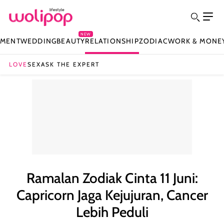
NEW
NMENT
WEDDING
BEAUTY
RELATIONSHIP
ZODIAC
WORK & MONE
LOVE
SEX
ASK THE EXPERT
Ramalan Zodiak Cinta 11 Juni:
Capricorn Jaga Kejujuran, Cancer
Lebih Peduli