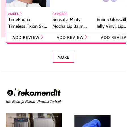
MAKEUP
SKINCARE
TimePhoria
Sensatia Minty
Emina Glosszill
Timeless Fixion Skin
Mocha Lip Balm,
Jelly Vinyl, Lip
Tint Stick,
Pelembap Bibir
Cream Glossy
ADD REVIEW
ADD REVIEW
ADD REVIE
Foundation dan
dengan Aroma
Ringan dengan 
Concealer 2-in-1
Cokelat
Bibir Plumpy
MORE
Ide Belanja Pilihan Produk Terbaik