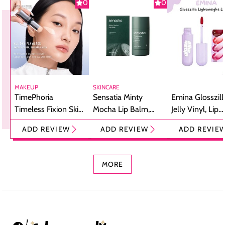
0
0
MAKEUP
SKINCARE
TimePhoria
Sensatia Minty
Emina Glosszill
Timeless Fixion Skin
Mocha Lip Balm,
Jelly Vinyl, Lip
Tint Stick,
Pelembap Bibir
Cream Glossy
ADD REVIEW
ADD REVIEW
ADD REVIE
Foundation dan
dengan Aroma
Ringan dengan 
Concealer 2-in-1
Cokelat
Bibir Plumpy
MORE