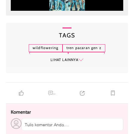
TAGS
wildflowering
tren pacaran gen z
hubungan santai
kencan modern
LIHAT LAINNYA
komunikasi dalam hubungan
ekspektasi dalam kencan
situasi percintaan
hubungan tanpa status
memahami pasangan
pendekatan kencan alami
...
Komentar
Tulis komentar Anda....