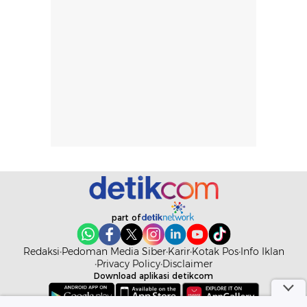
pada setiap orang,
mengenai
tergantung jenis
performa dalam
rambut, aktivitas,
jangka panjang,
dan kondisi
seperti
lingkungan.
kenyamanan
Namun, dari
setelah
pengalaman
pemakaian rutin
penggunaan
atau
hingga repurchase
kecocokannya
beberapa kali,
pada berbagai
performanya
kondisi kulit,
terasa cukup
masih
konsisten untuk
memerlukan
part of
penggunaan
penggunaan lebih
sehari-hari.
lanjut.
Redaksi
Pedoman Media Siber
Karir
Kotak Pos
Info Iklan
Privacy Policy
Disclaimer
Download aplikasi detikcom