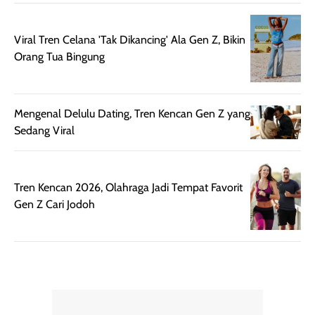
diaplikasikan.
melindungi kulit
Kemasannya
dari paparan sinar
praktis dengan
UV saat
Viral Tren Celana 'Tak Dikancing' Ala Gen Z, Bikin
botol spray yang
beraktivitas di
Orang Tua Bingung
mudah digunakan
siang hari.
dan cukup ringkas
Meskipun begitu,
untuk dibawa saat
sunscreen tetap
Mengenal Delulu Dating, Tren Kencan Gen Z yang
bepergian.
perlu diaplikasikan
Sedang Viral
Semprotan yang
ulang sesuai
dihasilkan juga
kebutuhan agar
merata sehingga
perlindungannya
Tren Kencan 2026, Olahraga Jadi Tempat Favorit
memudahkan
tetap optimal.
Gen Z Cari Jodoh
pengaplikasian
Karena baru
tanpa membuat
pertama kali
rambut terasa
mencoba, review
berat. Perlu
ini berfokus pada
diingat bahwa
kesan awal
ketahanan aroma
penggunaan.
dapat berbeda
Penilaian