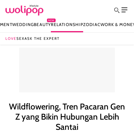
NEW
NMENT
WEDDING
BEAUTY
RELATIONSHIP
ZODIAC
WORK & MONE
LOVE
SEX
ASK THE EXPERT
Wildflowering, Tren Pacaran Gen
Z yang Bikin Hubungan Lebih
Santai