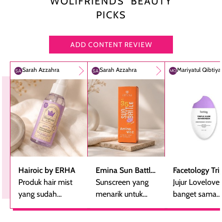
WOLIFRIENDS’ BEAUTY
PICKS
ADD CONTENT REVIEW
Sarah Azzahra
Sarah Azzahra
Mariyatul Qibtiy
Hairoic by ERHA
Emina Sun Battle
Facetology Tri
Produk hair mist
SPF 35 PA+++
Sunscreen yang
Care Sunscree
Jujur Lovelove
yang sudah
Bright Glow Fun
menarik untuk
SPF 40 PA+++
banget sama
beberapa kali
Size
dicoba, terutama
sunscreen iniii..
dibeli ulang
bagi yang mencari
suka sama