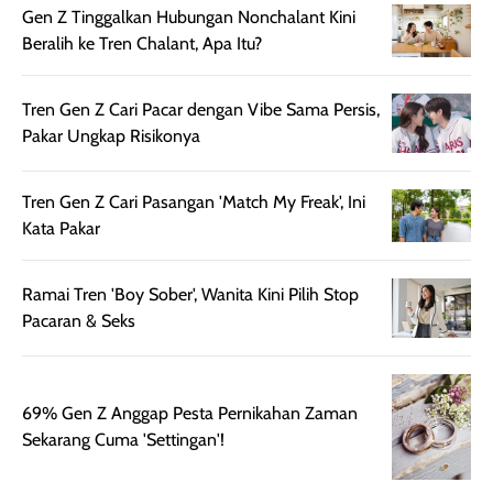
Gen Z Tinggalkan Hubungan Nonchalant Kini
Wanginya tidak
terasa lengket
terus udah SP
Beralih ke Tren Chalant, Apa Itu?
terasa berlebihan
berlebihan. Varian
40 yang pasti
sehingga tetap
Bright Glow
cocok dipakai 
nyaman dipakai
memberikan efek
aktifitas outdo
Tren Gen Z Cari Pacar dengan Vibe Sama Persis,
untuk aktivitas
akhir yang
juga. baru
Pakar Ungkap Risikonya
harian, baik
membuat kulit
pemakaaian 6
sebelum maupun
tampak lebih
bulan tapi ker
Tren Gen Z Cari Pasangan 'Match My Freak', Ini
setelah
cerah, namun
bersihnya mu
Kata Pakar
beraktivitas di luar
hasilnya tetap
ku
ruangan. Selain
dapat berbeda
memberikan
pada setiap jenis
Ramai Tren 'Boy Sober', Wanita Kini Pilih Stop
aroma pada
kulit. Produk ini
Pacaran & Seks
rambut, produk ini
mengandung
juga membantu
Amino dan
rambut terasa
Vitamin C, serta
69% Gen Z Anggap Pesta Pernikahan Zaman
lebih halus dan
dilengkapi SPF 35
Sekarang Cuma 'Settingan'!
mudah diatur
PA+++ untuk
setelah
membantu