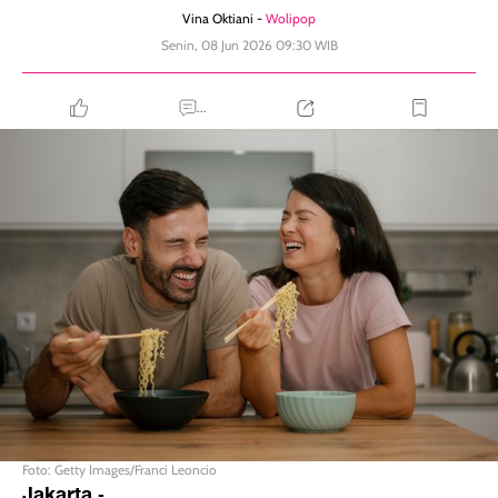
Vina Oktiani -
Wolipop
Senin, 08 Jun 2026 09:30 WIB
...
Foto: Getty Images/Franci Leoncio
Jakarta
-