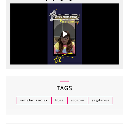
TAGS
ramalan zodiak
libra
scorpio
sagitarius