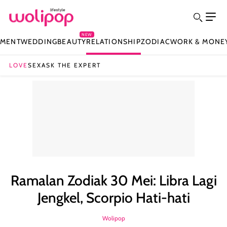
NEW
NMENT
WEDDING
BEAUTY
RELATIONSHIP
ZODIAC
WORK & MONE
LOVE
SEX
ASK THE EXPERT
Ramalan Zodiak 30 Mei: Libra Lagi
Jengkel, Scorpio Hati-hati
Wolipop