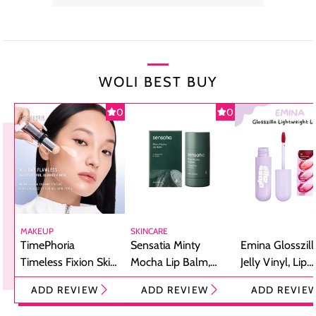
WOLI BEST BUY
0
0
MAKEUP
SKINCARE
TimePhoria
Sensatia Minty
Emina Glosszill
Timeless Fixion Skin
Mocha Lip Balm,
Jelly Vinyl, Lip
Tint Stick,
Pelembap Bibir
Cream Glossy
ADD REVIEW
ADD REVIEW
ADD REVIE
Foundation dan
dengan Aroma
Ringan dengan 
Concealer 2-in-1
Cokelat
Bibir Plumpy