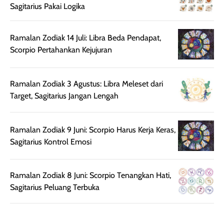
aroma pada
kulit. Produk ini
Sagitarius Pakai Logika
rambut, produk ini
mengandung
juga membantu
Amino dan
rambut terasa
Vitamin C, serta
Ramalan Zodiak 14 Juli: Libra Beda Pendapat,
lebih halus dan
dilengkapi SPF 35
Scorpio Pertahankan Kejujuran
mudah diatur
PA+++ untuk
setelah
membantu
Ramalan Zodiak 3 Agustus: Libra Meleset dari
diaplikasikan.
melindungi kulit
Target, Sagitarius Jangan Lengah
Kemasannya
dari paparan sinar
praktis dengan
UV saat
botol spray yang
beraktivitas di
Ramalan Zodiak 9 Juni: Scorpio Harus Kerja Keras,
mudah digunakan
siang hari.
Sagitarius Kontrol Emosi
dan cukup ringkas
Meskipun begitu,
untuk dibawa saat
sunscreen tetap
bepergian.
perlu diaplikasikan
Ramalan Zodiak 8 Juni: Scorpio Tenangkan Hati,
Semprotan yang
ulang sesuai
Sagitarius Peluang Terbuka
dihasilkan juga
kebutuhan agar
merata sehingga
perlindungannya
memudahkan
tetap optimal.