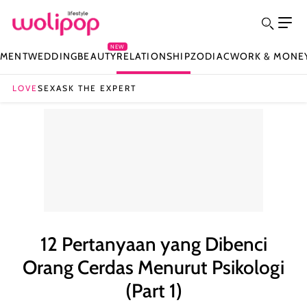
NEW
NMENT
WEDDING
BEAUTY
RELATIONSHIP
ZODIAC
WORK & MONE
LOVE
SEX
ASK THE EXPERT
12 Pertanyaan yang Dibenci
Orang Cerdas Menurut Psikologi
(Part 1)