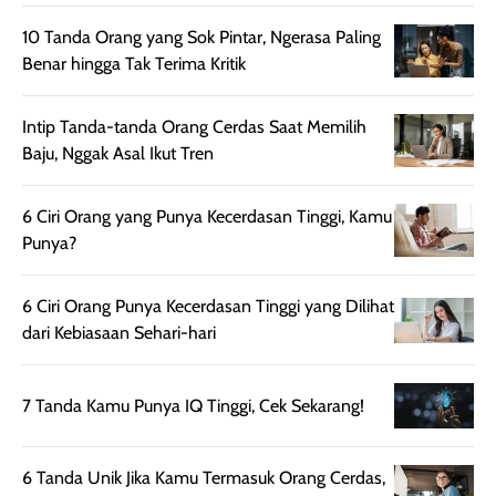
sehingga tetap
Bright Glow
cocok dipakai 
nyaman dipakai
memberikan efek
aktifitas outdo
10 Tanda Orang yang Sok Pintar, Ngerasa Paling
untuk aktivitas
akhir yang
juga. baru
Benar hingga Tak Terima Kritik
harian, baik
membuat kulit
pemakaaian 6
sebelum maupun
tampak lebih
bulan tapi ker
Intip Tanda-tanda Orang Cerdas Saat Memilih
setelah
cerah, namun
bersihnya mu
Baju, Nggak Asal Ikut Tren
beraktivitas di luar
hasilnya tetap
ku
ruangan. Selain
dapat berbeda
6 Ciri Orang yang Punya Kecerdasan Tinggi, Kamu
memberikan
pada setiap jenis
Punya?
aroma pada
kulit. Produk ini
rambut, produk ini
mengandung
juga membantu
Amino dan
6 Ciri Orang Punya Kecerdasan Tinggi yang Dilihat
rambut terasa
Vitamin C, serta
dari Kebiasaan Sehari-hari
lebih halus dan
dilengkapi SPF 35
mudah diatur
PA+++ untuk
7 Tanda Kamu Punya IQ Tinggi, Cek Sekarang!
setelah
membantu
diaplikasikan.
melindungi kulit
Kemasannya
dari paparan sinar
6 Tanda Unik Jika Kamu Termasuk Orang Cerdas,
praktis dengan
UV saat