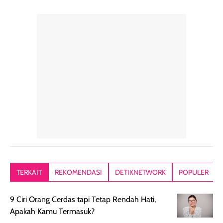
pelengkap
ukuran yang lebih
gampang
perawatan
praktis.
diratakan, ada
rambut sehari-
Kemasannya
sensai dinginy
hari. Pengalaman
ringkas sehingga
ada efek
penggunaan yang
mudah disimpan
lembabnya ju
konsisten menjadi
di dalam pouch
karna kulit aku
alasan produk ini
atau dibawa saat
kering meront
tetap masuk
bepergian. Dari
Kalau dipakai
dalam rutinitas.
penggunaan
dibawah mak
Hair mist ini
pertama,
juga ga peelin
memiliki aroma
teksturnya terasa
jadi nyaman gi
yang lembut dan
ringan dan mudah
Packagingnya 
memberikan
diratakan di kulit.
plastik tutup ul
kesan rambut
Produk juga
mutul botolny
lebih segar
memberikan hasil
meruncing jadi
TERKAIT
REKOMENDASI
DETIKNETWORK
POPULER
setelah
akhir yang
pas buat nakar
digunakan.
nyaman tanpa
sunscreennya.
9 Ciri Orang Cerdas tapi Tetap Rendah Hati,
Wanginya tidak
terasa lengket
terus udah SP
Apakah Kamu Termasuk?
terasa berlebihan
berlebihan. Varian
40 yang pasti