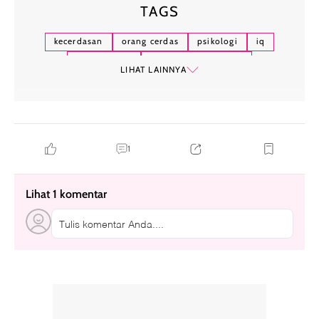
TAGS
kecerdasan
orang cerdas
psikologi
iq
orang pintar
ciri-ciri orang cerdas
LIHAT LAINNYA
pertanyaan sulit
karakter
1
Lihat 1 komentar
Tulis komentar Anda....