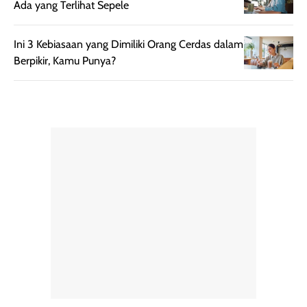
Ada yang Terlihat Sepele
botol spray yang
beraktivitas di
mudah digunakan
siang hari.
Ini 3 Kebiasaan yang Dimiliki Orang Cerdas dalam
dan cukup ringkas
Meskipun begitu,
Berpikir, Kamu Punya?
untuk dibawa saat
sunscreen tetap
bepergian.
perlu diaplikasikan
Semprotan yang
ulang sesuai
dihasilkan juga
kebutuhan agar
merata sehingga
perlindungannya
memudahkan
tetap optimal.
pengaplikasian
Karena baru
tanpa membuat
pertama kali
rambut terasa
mencoba, review
berat. Perlu
ini berfokus pada
diingat bahwa
kesan awal
ketahanan aroma
penggunaan.
dapat berbeda
Penilaian
pada setiap orang,
mengenai
tergantung jenis
performa dalam