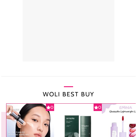
WOLI BEST BUY
0
0