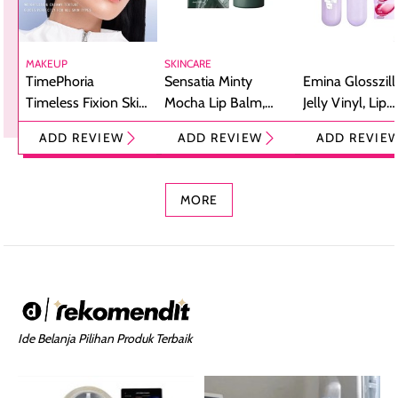
MAKEUP
SKINCARE
TimePhoria
Sensatia Minty
Emina Glosszill
Timeless Fixion Skin
Mocha Lip Balm,
Jelly Vinyl, Lip
Tint Stick,
Pelembap Bibir
Cream Glossy
ADD REVIEW
ADD REVIEW
ADD REVIE
Foundation dan
dengan Aroma
Ringan dengan 
Concealer 2-in-1
Cokelat
Bibir Plumpy
MORE
Ide Belanja Pilihan Produk Terbaik