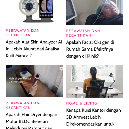
PERAWATAN DAN
PERAWATAN DAN
KECANTIKAN
KECANTIKAN
Apakah Alat Skin Analyzer AI
Apakah Facial Oksigen di
Ini Lebih Akurat dari Analisa
Rumah Sama Efektifnya
Kulit Manual?
dengan di Klinik?
PERAWATAN DAN
HOME & LIVING
KECANTIKAN
Kenapa Kursi Kantor dengan
Apakah Hair Dryer dengan
3D Armrest Lebih
Motor BLDC Beneran
Direkomendasikan untuk
Melindungi Rambut dari