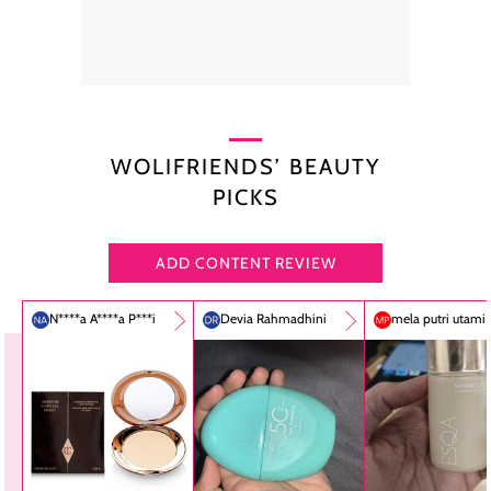
WOLIFRIENDS’ BEAUTY
PICKS
ADD CONTENT REVIEW
N****a A****a P***i
Devia Rahmadhini
mela putri utami