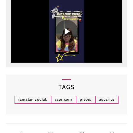
TAGS
ramalan zodiak
capricorn
pisces
aquarius