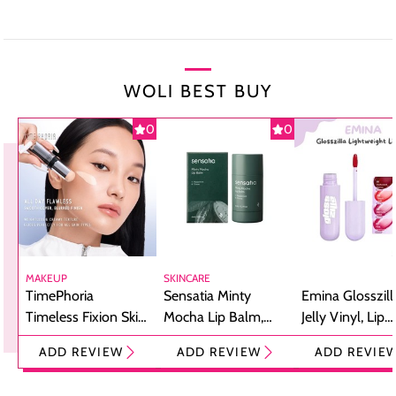
WOLI BEST BUY
0
0
MAKEUP
SKINCARE
TimePhoria
Sensatia Minty
Emina Glosszill
Timeless Fixion Skin
Mocha Lip Balm,
Jelly Vinyl, Lip
Tint Stick,
Pelembap Bibir
Cream Glossy
ADD REVIEW
ADD REVIEW
ADD REVIE
Foundation dan
dengan Aroma
Ringan dengan 
Concealer 2-in-1
Cokelat
Bibir Plumpy