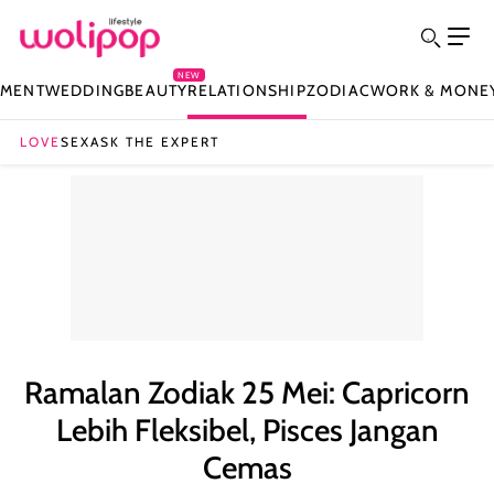
NEW
NMENT
WEDDING
BEAUTY
RELATIONSHIP
ZODIAC
WORK & MONE
LOVE
SEX
ASK THE EXPERT
Ramalan Zodiak 25 Mei: Capricorn
Lebih Fleksibel, Pisces Jangan
Cemas