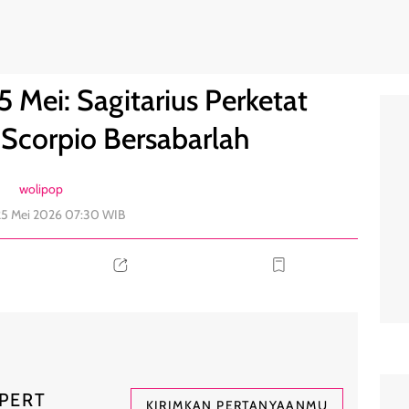
uaran, Scorpio Bersabarlah
0
 Mei: Sagitarius Perketat
 Scorpio Bersabarlah
wolipop
25 Mei 2026 07:30 WIB
PERT
KIRIMKAN PERTANYAANMU