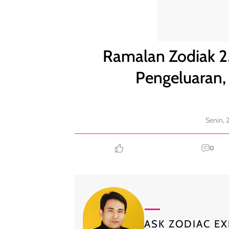
Ramalan Zodiak 25 Mei: Sagitarius Perketat Pengel
Ramalan Zodiak 25
Pengeluaran,
Senin, 
0
ASK ZODIAC EX