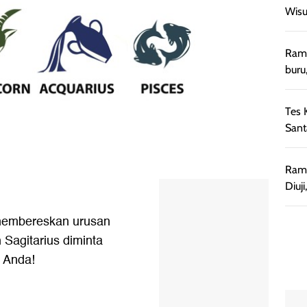
Wisu
Rama
buru
Tes 
Sant
Rama
Diuji
u membereskan urusan
 Sagitarius diminta
 Anda!