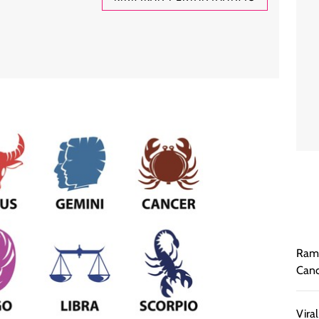
Rama
Canc
Vira