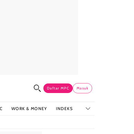
Daftar MPC
Masuk
C
WORK & MONEY
INDEKS