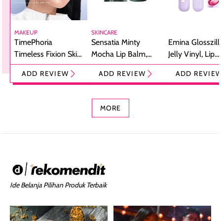
MAKEUP
SKINCARE
TimePhoria
Sensatia Minty
Emina Glosszill
Timeless Fixion Skin
Mocha Lip Balm,
Jelly Vinyl, Lip
Tint Stick,
Pelembap Bibir
Cream Glossy
ADD REVIEW
ADD REVIEW
ADD REVIE
Foundation dan
dengan Aroma
Ringan dengan 
Concealer 2-in-1
Cokelat
Bibir Plumpy
MORE
Ide Belanja Pilihan Produk Terbaik