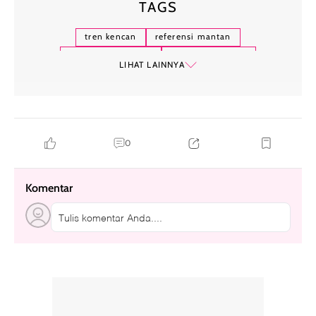
TAGS
tren kencan
referensi mantan
ex-partner referral
aplikasi kencan
LIHAT LAINNYA
hubungan asmara
generasi muda
fenomena sosial
kejujuran dalam kencan
0
Komentar
Tulis komentar Anda....