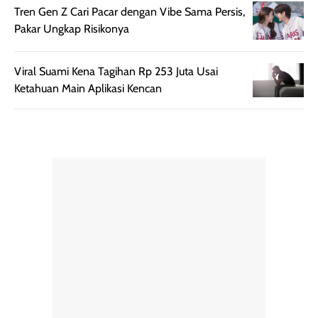
mudah digunakan
siang hari.
Tren Gen Z Cari Pacar dengan Vibe Sama Persis,
dan cukup ringkas
Meskipun begitu,
Pakar Ungkap Risikonya
untuk dibawa saat
sunscreen tetap
bepergian.
perlu diaplikasikan
Semprotan yang
ulang sesuai
Viral Suami Kena Tagihan Rp 253 Juta Usai
dihasilkan juga
kebutuhan agar
Ketahuan Main Aplikasi Kencan
merata sehingga
perlindungannya
memudahkan
tetap optimal.
pengaplikasian
Karena baru
tanpa membuat
pertama kali
rambut terasa
mencoba, review
berat. Perlu
ini berfokus pada
diingat bahwa
kesan awal
ketahanan aroma
penggunaan.
dapat berbeda
Penilaian
pada setiap orang,
mengenai
tergantung jenis
performa dalam
rambut, aktivitas,
jangka panjang,
dan kondisi
seperti