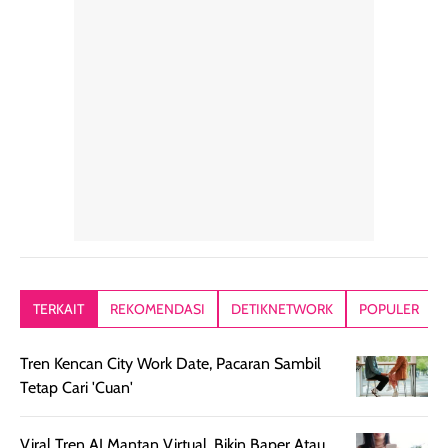
rambut sehari-
Kemasannya
sensai dinginy
hari. Pengalaman
ringkas sehingga
ada efek
penggunaan yang
mudah disimpan
lembabnya ju
konsisten menjadi
di dalam pouch
karna kulit aku
alasan produk ini
atau dibawa saat
kering meront
tetap masuk
bepergian. Dari
Kalau dipakai
dalam rutinitas.
penggunaan
dibawah mak
Hair mist ini
pertama,
juga ga peelin
memiliki aroma
teksturnya terasa
jadi nyaman gi
yang lembut dan
ringan dan mudah
Packagingnya 
memberikan
diratakan di kulit.
plastik tutup ul
kesan rambut
Produk juga
mutul botolny
lebih segar
memberikan hasil
meruncing jadi
TERKAIT
REKOMENDASI
DETIKNETWORK
POPULER
setelah
akhir yang
pas buat nakar
digunakan.
nyaman tanpa
sunscreennya.
Tren Kencan City Work Date, Pacaran Sambil
Wanginya tidak
terasa lengket
terus udah SP
Tetap Cari 'Cuan'
terasa berlebihan
berlebihan. Varian
40 yang pasti
sehingga tetap
Bright Glow
cocok dipakai 
nyaman dipakai
memberikan efek
aktifitas outdo
Viral Tren AI Mantan Virtual, Bikin Baper Atau