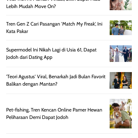
untuk aktivitas
akhir yang
juga. baru
Lebih Mudah Move On?
harian, baik
membuat kulit
pemakaaian 6
sebelum maupun
tampak lebih
bulan tapi ker
Tren Gen Z Cari Pasangan 'Match My Freak', Ini
setelah
cerah, namun
bersihnya mu
Kata Pakar
beraktivitas di luar
hasilnya tetap
ku
ruangan. Selain
dapat berbeda
Supermodel Ini Nikah Lagi di Usia 61, Dapat
memberikan
pada setiap jenis
Jodoh dari Dating App
aroma pada
kulit. Produk ini
rambut, produk ini
mengandung
juga membantu
Amino dan
'Teori Agustus' Viral, Benarkah Jadi Bulan Favorit
rambut terasa
Vitamin C, serta
Balikan dengan Mantan?
lebih halus dan
dilengkapi SPF 35
mudah diatur
PA+++ untuk
setelah
membantu
diaplikasikan.
melindungi kulit
Pet-fishing, Tren Kencan Online Pamer Hewan
Kemasannya
dari paparan sinar
Peliharaan Demi Dapat Jodoh
praktis dengan
UV saat
botol spray yang
beraktivitas di