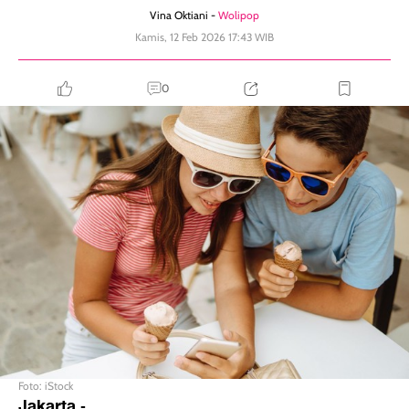
Vina Oktiani -
Wolipop
Kamis, 12 Feb 2026 17:43 WIB
0
Foto: iStock
Jakarta
-