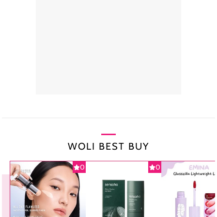
WOLI BEST BUY
0
0