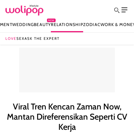
NEW
NMENT
WEDDING
BEAUTY
RELATIONSHIP
ZODIAC
WORK & MONE
LOVE
SEX
ASK THE EXPERT
Viral Tren Kencan Zaman Now,
Mantan Direferensikan Seperti CV
Kerja